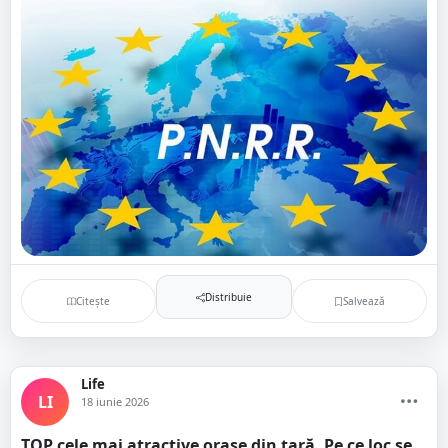
Distribuie
Citește
Salvează
Life
LI
18 iunie 2026
TOP cele mai atractive orașe din țară. Pe ce loc se