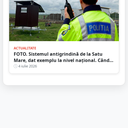
ACTUALITATE
FOTO. Sistemul antigrindină de la Satu
Mare, dat exemplu la nivel național. Când
ar putea fi dat în folosință
4 iulie 2026