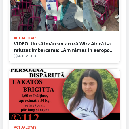
ACTUALITATE
VIDEO. Un sătmărean acuză Wizz Air că i-a
refuzat îmbarcarea: „Am rămas în aeroport
cu băiețelul nostru de 2 ani”
4 iulie 2026
ACTUALITATE