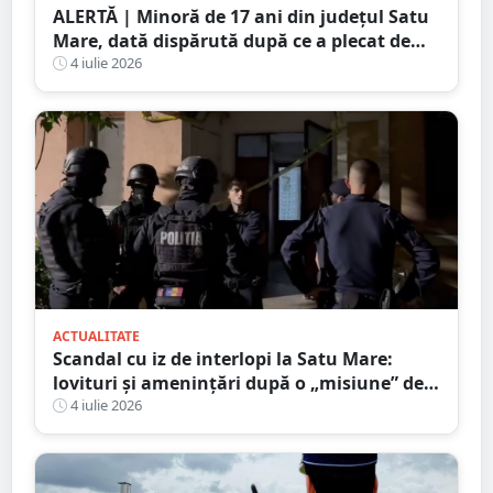
ALERTĂ | Minoră de 17 ani din județul Satu
Mare, dată dispărută după ce a plecat de
acasă în toiul nopții. Poliția cere ajutorul
4 iulie 2026
populației
ACTUALITATE
Scandal cu iz de interlopi la Satu Mare:
lovituri și amenințări după o „misiune” de
recuperare a iubitei
4 iulie 2026