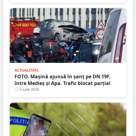
ACTUALITATE
FOTO. Mașină ajunsă în șanț pe DN 19F,
între Medieș și Apa. Trafic blocat parțial
5 iulie 2026