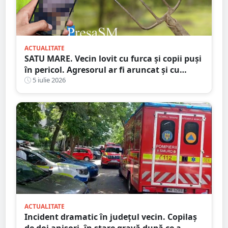
ACTUALITATE
SATU MARE. Vecin lovit cu furca și copii puși
în pericol. Agresorul ar fi aruncat și cu
bolovani în curtea familiei
5 iulie 2026
ACTUALITATE
Incident dramatic în județul vecin. Copilaș
de doi anișori, în stare gravă după ce a