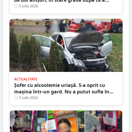
căzut de la etaj
5 iulie 2026
ACTUALITATE
Șofer cu alcoolemie uriașă. S-a oprit cu
mașina într-un gard. Nu a putut sufla în
etilotest de beat ce a fost
5 iulie 2026