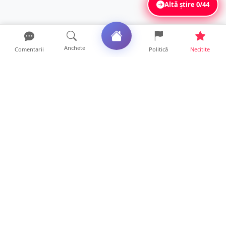
Altă știre
0/44
Anchete
Comentarii
Politică
Necitite
Ultimele articole
USR acuză: PSD face totul pentru ca
România să piardă miliar...
21 ore • Locale
Tot mai multe orașe reduc consumul de
energie electrică. Sat...
19 ore • Locale
ANCHETĂ | Directori de instituții din
subordinea Consiliului...