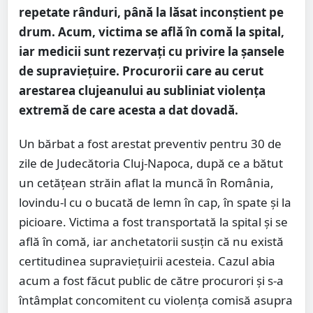
repetate rânduri, până la lăsat inconștient pe
drum. Acum, victima se află în comă la spital,
iar medicii sunt rezervați cu privire la șansele
de supraviețuire. Procurorii care au cerut
arestarea clujeanului au subliniat violența
extremă de care acesta a dat dovadă.
Un bărbat a fost arestat preventiv pentru 30 de
zile de Judecătoria Cluj-Napoca, după ce a bătut
un cetăţean străin aflat la muncă în România,
lovindu-l cu o bucată de lemn în cap, în spate şi la
picioare. Victima a fost transportată la spital şi se
află în comă, iar anchetatorii susţin că nu există
certitudinea supravieţuirii acesteia. Cazul abia
acum a fost făcut public de către procurori și s-a
întâmplat concomitent cu violența comisă asupra