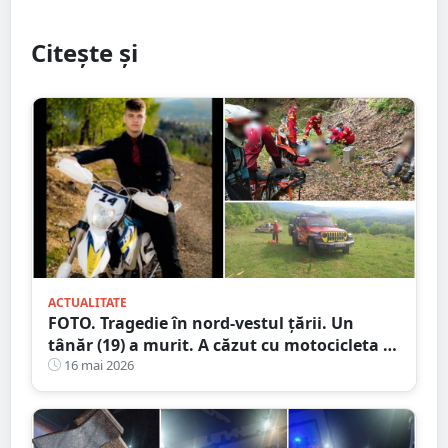
Citește și
ACTUALITATE
FOTO. Tragedie în nord-vestul țării. Un
tânăr (19) a murit. A căzut cu motocicleta în
prăpastie
16 mai 2026