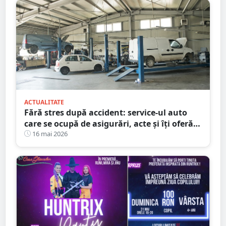
ACTUALITATE
Fără stres după accident: service-ul auto
care se ocupă de asigurări, acte și îți oferă
mașină la schimb
16 mai 2026