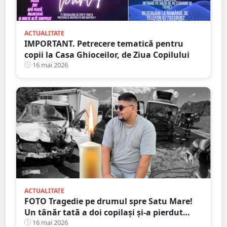
ACTUALITATE
IMPORTANT. Petrecere tematică pentru
copii la Casa Ghioceilor, de Ziua Copilului
16 mai 2026
ACTUALITATE
FOTO Tragedie pe drumul spre Satu Mare!
Un tânăr tată a doi copilași și-a pierdut
viața într-un accident cumplit
16 mai 2026