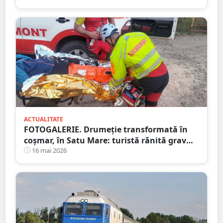
ACTUALITATE
FOTOGALERIE. Drumeție transformată în
coșmar, în Satu Mare: turistă rănită grav
după ce a alergat pe un traseu acoperit cu
16 mai 2026
frunze