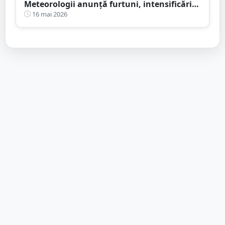
Meteorologii anunță furtuni, intensificări
de vânt și ploi în averse
16 mai 2026