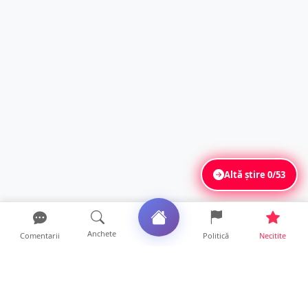
Altă știre
0/53
Anchete
Comentarii
Politică
Necitite
Ultimele articole