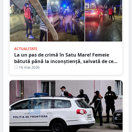
ACTUALITATE
La un pas de crimă în Satu Mare! Femeie
bătută până la inconștiență, salvată de cei
4 copilași
16 mai 2026