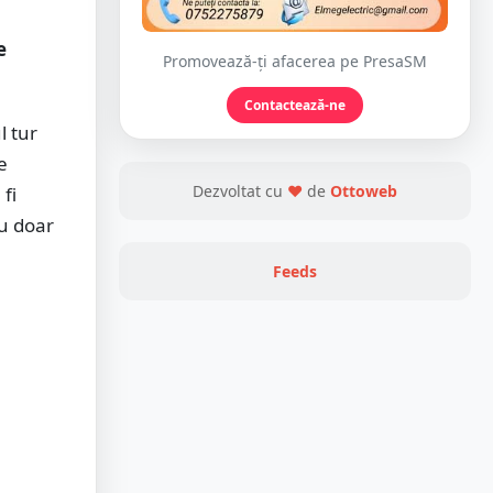
e
Promovează-ți afacerea pe PresaSM
Contactează-ne
l tur
e
Dezvoltat cu
❤
de
Ottoweb
 fi
nu doar
Feeds