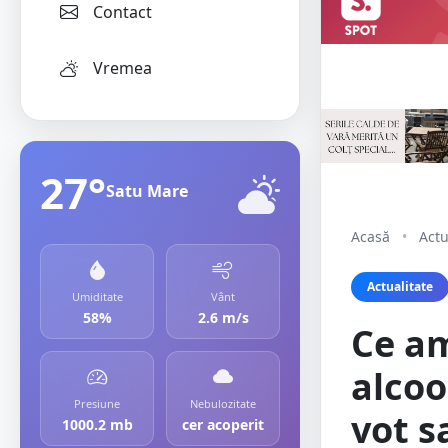
Contact
Vremea
27°
Satu Mare
Acasă
•
Actu
Actualitate
Umiditate
Vânt
58%
2.6 m/s
Ce am
alcoo
Presiune
Nebulozitate
vot s
1000.2 mb
cer acoperit