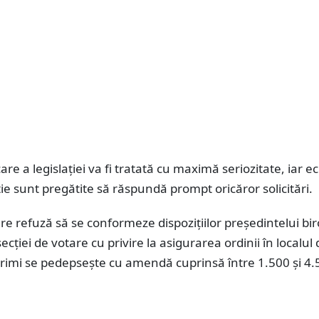
are a legislației va fi tratată cu maximă seriozitate, iar e
ie sunt pregătite să răspundă prompt oricăror solicitări.
e refuză să se conformeze dispoziţiilor preşedintelui bir
secţiei de votare cu privire la asigurarea ordinii în localul
urimi se pedepsește cu amendă cuprinsă între 1.500 și 4.