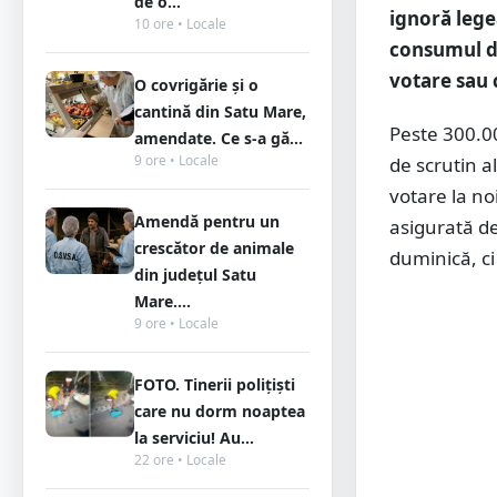
de o...
ignoră lege
10 ore • Locale
consumul de
votare sau 
O covrigărie și o
cantină din Satu Mare,
Peste 300.00
amendate. Ce s-a gă...
9 ore • Locale
de scrutin al
votare la no
Amendă pentru un
asigurată de
crescător de animale
duminică, ci
din județul Satu
Mare....
9 ore • Locale
FOTO. Tinerii polițiști
care nu dorm noaptea
la serviciu! Au...
22 ore • Locale