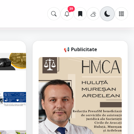
39
📢 Publicitate