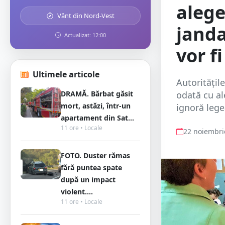
alege
Vânt din Nord-Vest
janda
Actualizat: 12:00
vor fi
Ultimele articole
Autoritățil
DRAMĂ. Bărbat găsit
odată cu al
mort, astăzi, într-un
ignoră lege
apartament din Sat...
11 ore • Locale
22 noiembri
FOTO. Duster rămas
fără puntea spate
după un impact
violent....
11 ore • Locale