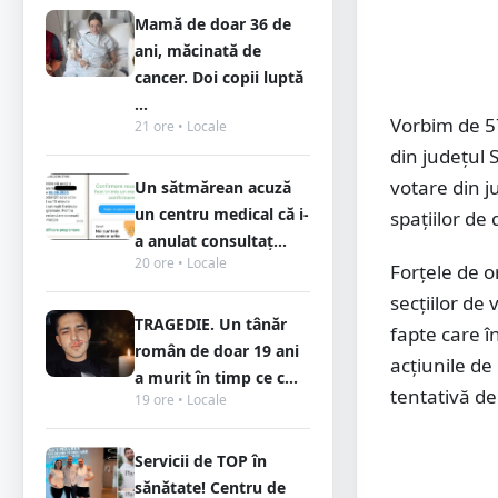
Mamă de doar 36 de
ani, măcinată de
cancer. Doi copii luptă
...
Vorbim de 57
21 ore • Locale
din județul 
votare din j
Un sătmărean acuză
un centru medical că i-
spațiilor de
a anulat consultaț...
20 ore • Locale
Forțele de o
secțiilor de 
TRAGEDIE. Un tânăr
fapte care î
român de doar 19 ani
acțiunile de
a murit în timp ce c...
tentativă de
19 ore • Locale
Servicii de TOP în
sănătate! Centru de