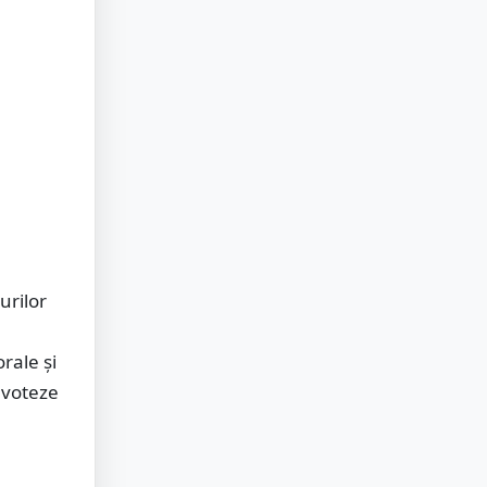
urilor
rale şi
u voteze