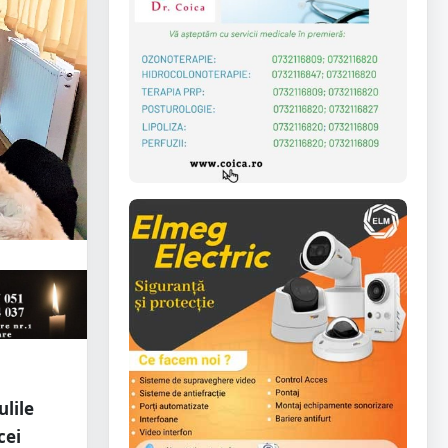
ulile
cei