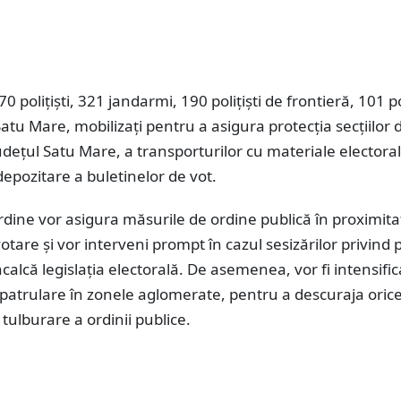
0 poliţişti, 321 jandarmi, 190 polițiști de frontieră, 101 
Satu Mare, mobilizați pentru a asigura protecția secțiilor 
udețul Satu Mare, a transporturilor cu materiale electoral
 depozitare a buletinelor de vot.
rdine vor asigura măsurile de ordine publică în proximit
votare și vor interveni prompt în cazul sesizărilor privind 
ncalcă legislația electorală. De asemenea, vor fi intensifi
 patrulare în zonele aglomerate, pentru a descuraja oric
 tulburare a ordinii publice.