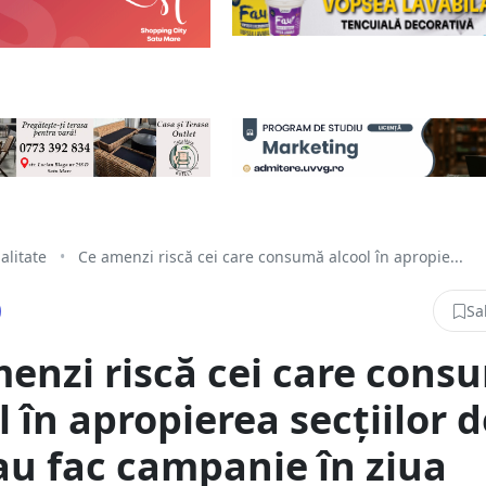
alitate
•
Ce amenzi riscă cei care consumă alcool în apropie...
Sa
enzi riscă cei care cons
l în apropierea secțiilor d
au fac campanie în ziua