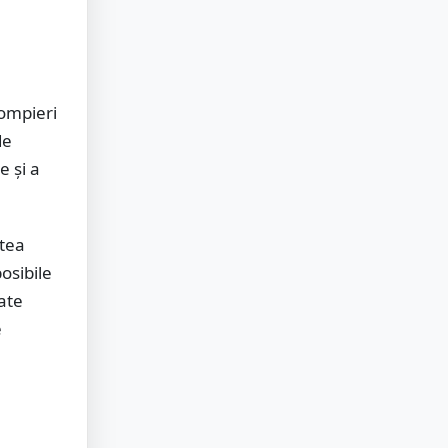
pompieri
de
e și a
atea
posibile
cate
e