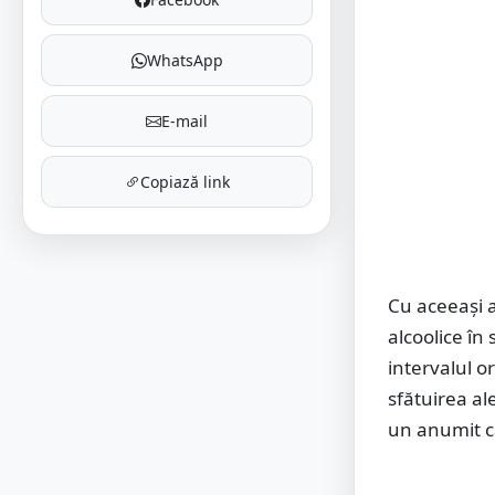
WhatsApp
E-mail
Copiază link
Cu aceeași 
alcoolice în 
intervalul o
sfătuirea al
un anumit c