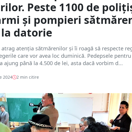
rilor. Peste 1100 de polițiș
rmi și pompieri sătmăre
 la datorie
e atrag atenția sătmărenilor și îi roagă să respecte reg
egerile care vor avea loc duminică. Pedepsele pentru
a ajung până la 4.500 de lei, asta dacă vorbim d...
e 2024
2 min citire