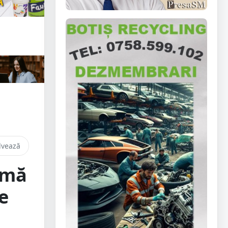
lvează
umă
e