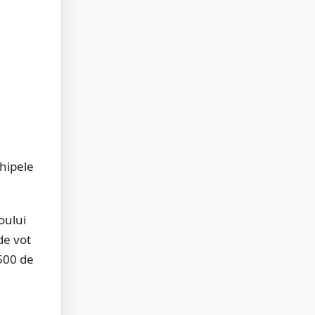
chipele
oului
 de vot
500 de