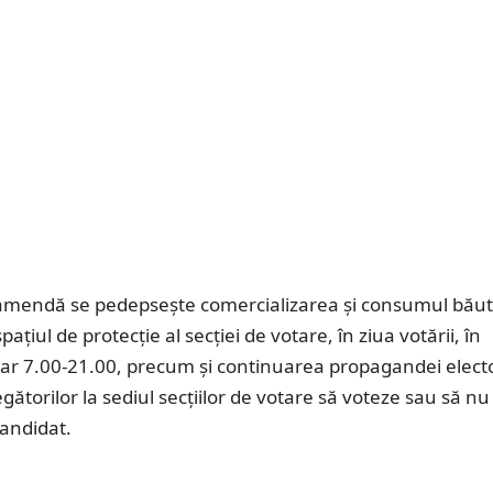
amendă se pedepsește comercializarea şi consumul băut
spaţiul de protecţie al secţiei de votare, în ziua votării, în
rar 7.00-21.00, precum și continuarea propagandei electo
egătorilor la sediul secţiilor de votare să voteze sau să n
andidat.