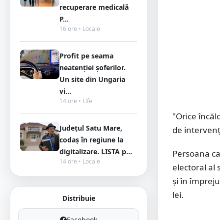
recuperare medicală
P...
16 ore • Locale
Profit pe seama
neatenției șoferilor.
Un site din Ungaria
vi...
14 ore • Life
"Orice încălc
Județul Satu Mare,
de intervenț
codaș în regiune la
digitalizare. LISTA p...
Persoana car
14 ore • Locale
electoral al 
şi în împrej
lei.
Distribuie
Facebook