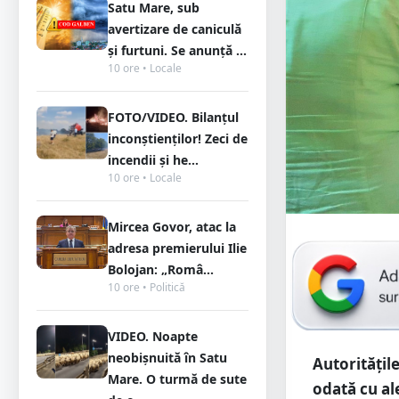
Satu Mare, sub
avertizare de caniculă
și furtuni. Se anunță ...
10 ore • Locale
FOTO/VIDEO. Bilanțul
inconștienților! Zeci de
incendii și he...
10 ore • Locale
Mircea Govor, atac la
adresa premierului Ilie
Bolojan: „Româ...
10 ore • Politică
VIDEO. Noapte
neobișnuită în Satu
Autoritățile
Mare. O turmă de sute
odată cu al