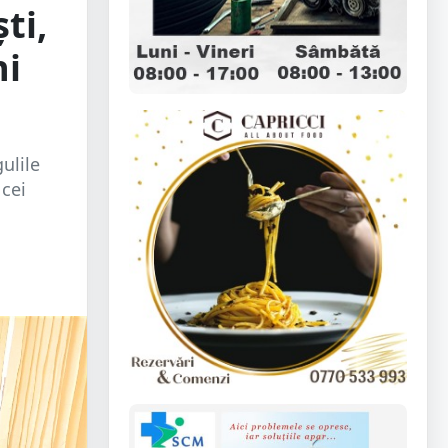
ti,
ni
ulile
 cei