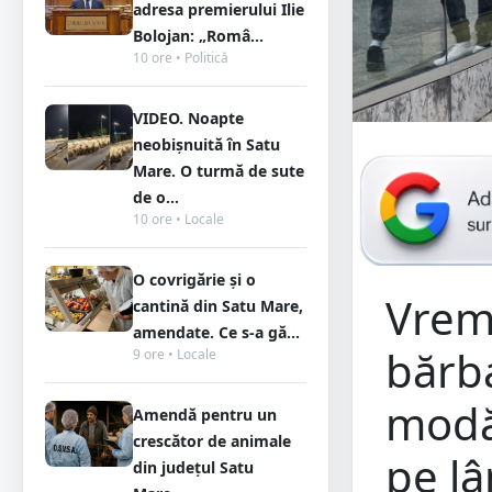
adresa premierului Ilie
Bolojan: „Româ...
10 ore • Politică
VIDEO. Noapte
neobișnuită în Satu
Mare. O turmă de sute
de o...
10 ore • Locale
O covrigărie și o
Vrem
cantină din Satu Mare,
amendate. Ce s-a gă...
bărba
9 ore • Locale
modă
Amendă pentru un
crescător de animale
pe lâ
din județul Satu