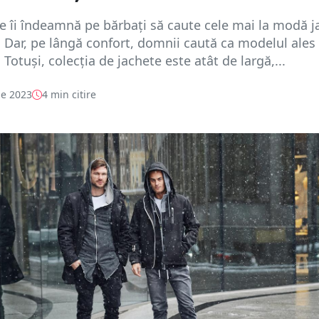
 îi îndeamnă pe bărbați să caute cele mai la modă j
 Dar, pe lângă confort, domnii caută ca modelul ales 
 Totuși, colecția de jachete este atât de largă,...
e 2023
4 min citire