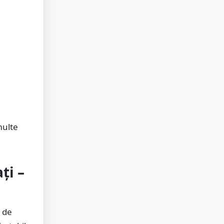
multe
ți –
 de