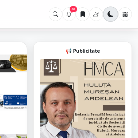
38
📢 Publicitate