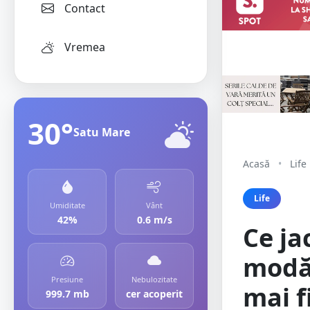
Contact
Vremea
30°
Satu Mare
Acasă
•
Life
Life
Umiditate
Vânt
42%
0.6 m/s
Ce ja
modă 
Presiune
Nebulozitate
mai f
999.7 mb
cer acoperit