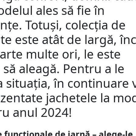
delul ales să fie în
nțe. Totuși, colecția de
te este atât de largă, înc
arte multe ori, le este
il să aleagă. Pentru a le
 situația, în continuare 
ezentate jachetele la mo
ru anul 2024!
 funcționale de iarnă – alege-le