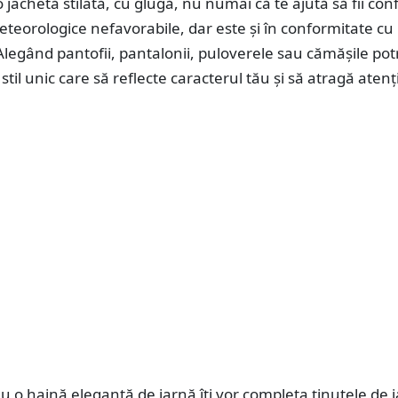
o jachetă stilată, cu glugă, nu numai că te ajută să fii con
meteorologice nefavorabile, dar este și în conformitate cu
Alegând pantofii, pantalonii, puloverele sau cămășile potr
stil unic care să reflecte caracterul tău și să atragă atenț
u o haină elegantă de iarnă îți vor completa ținutele de 