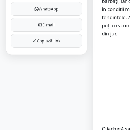
bărbați, iar 
în condiții 
WhatsApp
tendințele. 
E-mail
poți crea un 
din jur.
Copiază link
O jachetă sa