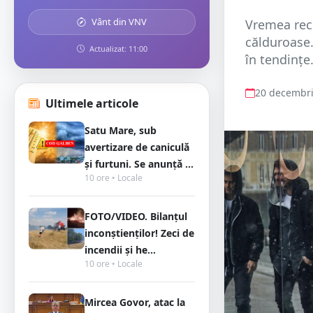
Vânt din VNV
Vremea rece
călduroase.
Actualizat: 11:00
în tendințe.
20 decembri
Ultimele articole
Satu Mare, sub
avertizare de caniculă
și furtuni. Se anunță ...
10 ore • Locale
FOTO/VIDEO. Bilanțul
inconștienților! Zeci de
incendii și he...
10 ore • Locale
Mircea Govor, atac la