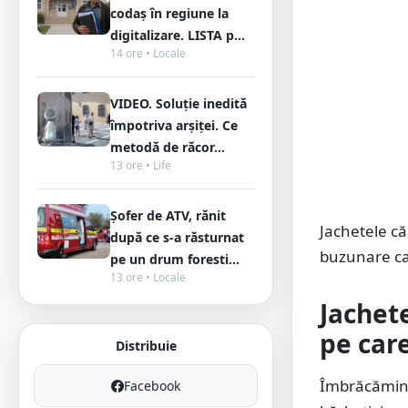
codaș în regiune la
digitalizare. LISTA p...
14 ore • Locale
VIDEO. Soluție inedită
împotriva arșiței. Ce
metodă de răcor...
13 ore • Life
Șofer de ATV, rănit
Jachetele că
după ce s-a răsturnat
buzunare car
pe un drum foresti...
13 ore • Locale
Jachet
pe care
Distribuie
Îmbrăcămint
Facebook