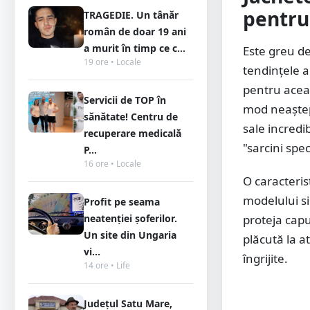
pentru
TRAGEDIE. Un tânăr
român de doar 19 ani
a murit în timp ce c...
Este greu de
19 ore • Locale
tendințele 
pentru aceas
Servicii de TOP în
mod neaștept
sănătate! Centru de
sale incredi
recuperare medicală
"sarcini spe
P...
16 ore • Locale
O caracteris
modelului si
Profit pe seama
neatenției șoferilor.
proteja capu
Un site din Ungaria
plăcută la a
vi...
îngrijite.
14 ore • Life
Județul Satu Mare,