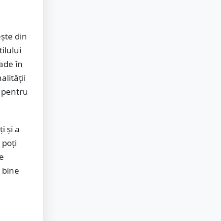
ește din
ilului
ade în
lității
e pentru
i și a
 poți
de
e bine