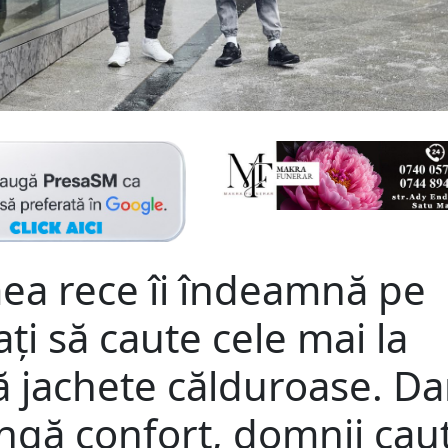
ea rece îi îndeamnă pe
ți să caute cele mai la
 jachete călduroase. Dar
ngă confort, domnii cau