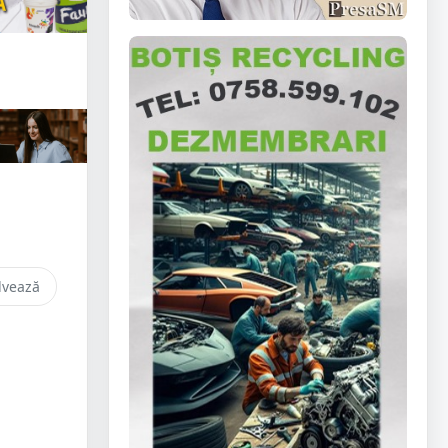
lvează