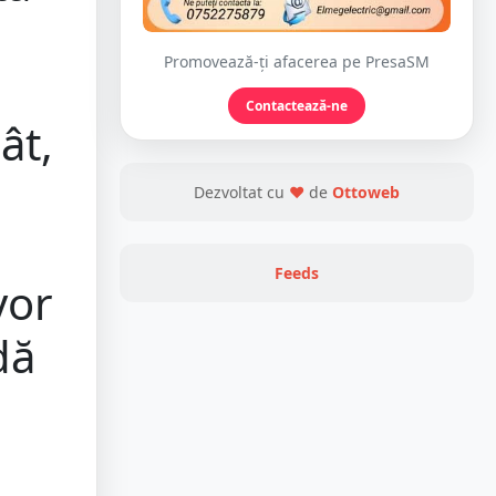
Promovează-ți afacerea pe PresaSM
Contactează-ne
ât,
Dezvoltat cu
❤
de
Ottoweb
Feeds
vor
dă