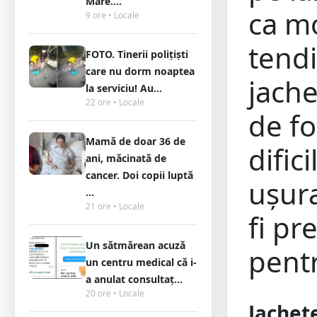
Mare....
ca mo
9 ore • Locale
tendi
FOTO. Tinerii polițiști
care nu dorm noaptea
jache
la serviciu! Au...
22 ore • Locale
de fo
Mamă de doar 36 de
dific
ani, măcinată de
cancer. Doi copii luptă
ușura
...
21 ore • Locale
fi pr
Un sătmărean acuză
pent
un centru medical că i-
a anulat consultaț...
20 ore • Locale
Jachete