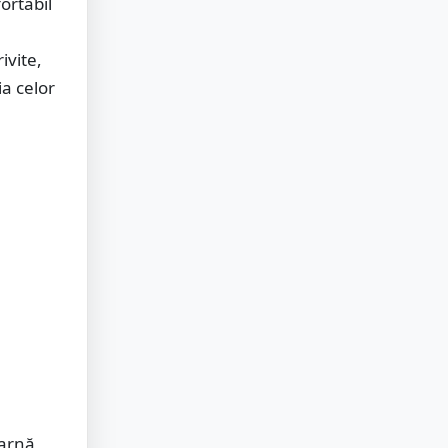
fortabil
ivite,
ia celor
iarnă