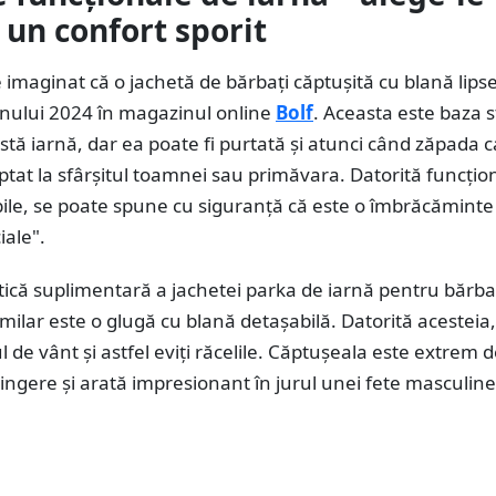
 un confort sporit
 imaginat că o jachetă de bărbați căptușită cu blană lips
anului 2024 în magazinul online
Bolf
. Aceasta este baza st
tă iarnă, dar ea poate fi purtată și atunci când zăpada c
at la sfârșitul toamnei sau primăvara. Datorită funcționa
bile, se poate spune cu siguranță că este o îmbrăcămint
ciale".
tică suplimentară a jachetei parka de iarnă pentru bărbaț
milar este o glugă cu blană detașabilă. Datorită acesteia,
l de vânt și astfel eviți răcelile. Căptușeala este extrem 
tingere și arată impresionant în jurul unei fete masculin