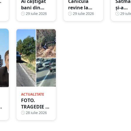
.
Ai câștigat
Canicula
Sătmă
bani din
revine la
și-a
străinătate?
29 iulie 2026
Satu Mare.
29 iulie 2026
înjung
29 iuli
ANAF începe
Ce
iubita 
verificările
temperaturi
ani) în
anunță
iar in
meteorologii
a luat 
de
măsur
ri
radica
ACTUALITATE
FOTO.
re
TRAGEDIE pe
i
DN 19. Un
28 iulie 2026
n
adolescent
n
de 14 ani,