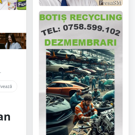
.
lvează
an