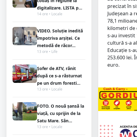
codaș în regiune la
precizat în s
digitalizare. LISTA p...
Judeşean a r
14 ore • Locale
78,1 milioane
kilometri de 
VIDEO. Soluție inedită
s-au investit
împotriva arșiței. Ce
cultură s-a 
metodă de răcor...
Educaţie s-au
13 ore • Life
253.600 lei. 
euro.
Șofer de ATV, rănit
după ce s-a răsturnat
pe un drum foresti...
13 ore • Locale
FOTO. O nouă șansă la
viață, cu sprijin de la
Satu Mare. Sân...
13 ore • Locale