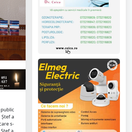
 public
 Ştef a
care s-
 Ştef a