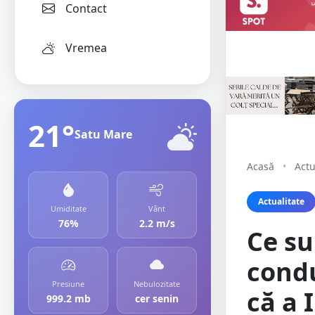
Contact
Vremea
21°
Satu Mare
Acasă
•
Actu
Actualitate
Umiditate
Vânt
76%
2.2 m/s
Ce s
condu
Presiune
Nebulozitate
că a 
999.2 mb
cer senin