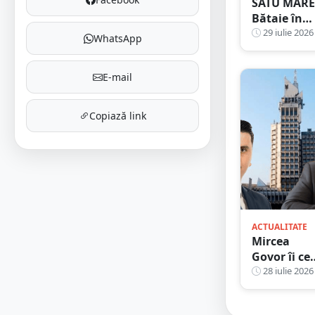
SATU MARE
Bătaie în
parcarea
29 iulie 2026
WhatsApp
unui local.
Victima,
E-mail
lovită cu
pumnii și
picioarele 
Copiază link
trei agreso
ACTUALITATE
Mircea
Govor îi ce
premierulu
28 iulie 2026
Ilie Boloja
controale î