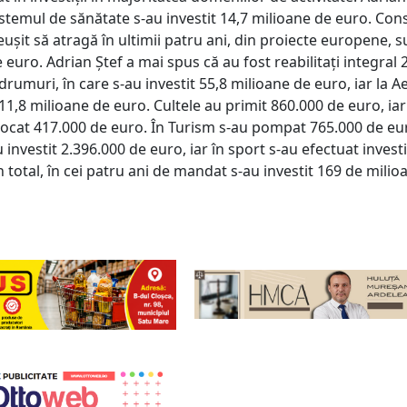
istemul de sănătate s-au investit 14,7 milioane de euro. Consi
euşit să atragă în ultimii patru ani, din proiecte europene, 
 euro. Adrian Ştef a mai spus că au fost reabilitaţi integral 
drumuri, în care s-au investit 55,8 milioane de euro, iar la 
 11,8 milioane de euro. Cultele au primit 860.000 de euro, iar
alocat 417.000 de euro. În Turism s-au pompat 765.000 de eur
 investit 2.396.000 de euro, iar în sport s-au efectuat investi
În total, în cei patru ani de mandat s-au investit 169 de milio