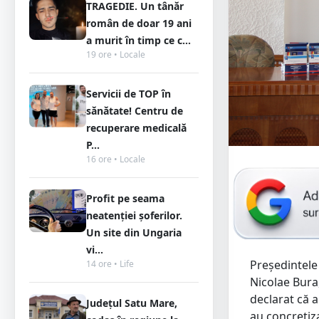
TRAGEDIE. Un tânăr
român de doar 19 ani
a murit în timp ce c...
19 ore • Locale
Servicii de TOP în
sănătate! Centru de
recuperare medicală
P...
16 ore • Locale
Profit pe seama
neatenției șoferilor.
Un site din Ungaria
vi...
Preşedintele 
14 ore • Life
Nicolae Bura,
declarat că a
Județul Satu Mare,
au concretiza