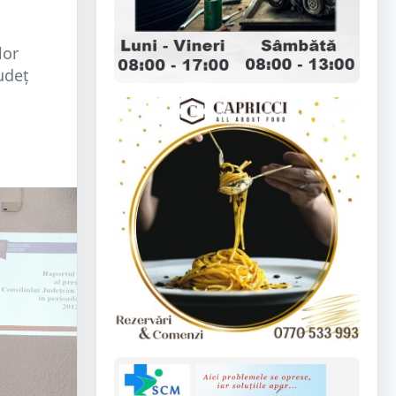
lor
udeţ