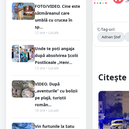
FOTO/VIDEO. Cine este
sătmăreanul care
umblă cu crucea în
sp...
Tag-uri:
12 ore • Locale
Adrian Ștef
Unde te poți angaja
după absolvirea Școlii
Postliceale „Henr...
12 ore • Locale
Citește 
VIDEO. După
„aventurile” cu bolizii
pe plajă, turiștii
român...
10 ore • Locale
Vin furtunile la Satu