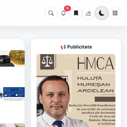
35
📢 Publicitate