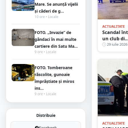
Mare. Se anunță vijelii
și căderi de g...
10 ore • Locale
ACTUALITATE
Scandal înt
FOTO. „Invazie” de
un club din
gândaci în mai multe
Satu Mare.
29 iulie 2026
cartiere din Satu Ma...
încercat să
9 ore • Locale
calmeze u
conflict, da
FOTO. Tomberoane
a fost pus l
răscolite, gunoaie
pământ cu
împrăștiate și miros
un singur
ins...
pumn
9 ore • Locale
Distribuie
ACTUALITATE
Facebook