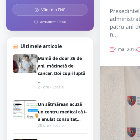
Vânt din ENE
Preşedintel
administrat
Actualizat: 06:00
patru ani d
n...
Ultimele articole
4 mai 2016
Mamă de doar 36 de
ani, măcinată de
cancer. Doi copii luptă
...
21 ore • Locale
Un sătmărean acuză
un centru medical că i-
a anulat consultaț...
20 ore • Locale