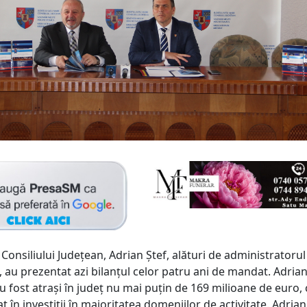
Consiliului Judeţean, Adrian Ştef, alături de administratorul
 au prezentat azi bilanţul celor patru ani de mandat. Adrian
u fost atraşi în judeţ nu mai puţin de 169 milioane de euro, 
t în investiţii în majoritatea domeniilor de activitate. Adrian