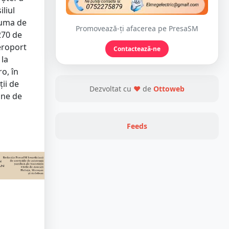
liul
suma de
Promovează-ți afacerea pe PresaSM
270 de
Aeroport
Contactează-ne
 la
o, în
ţii de
Dezvoltat cu
❤
de
Ottoweb
ane de
Feeds