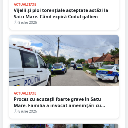
ACTUALITATE
Vijelii și ploi torențiale așteptate astăzi la
Satu Mare. Când expiră Codul galben
8 iulie 2026
ACTUALITATE
Proces cu acuzații foarte grave în Satu
Mare. Familia a invocat amenințări cu
moartea, dar a pierdut în instanță
8 iulie 2026