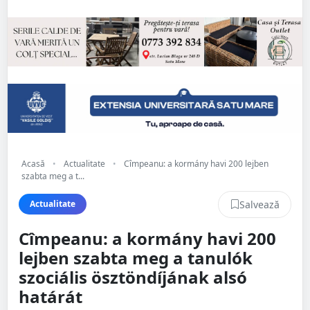
Acasă
•
Actualitate
•
Cîmpeanu: a kormány havi 200 lejben
szabta meg a t...
Salvează
Actualitate
Cîmpeanu: a kormány havi 200
lejben szabta meg a tanulók
szociális ösztöndíjának alsó
határát