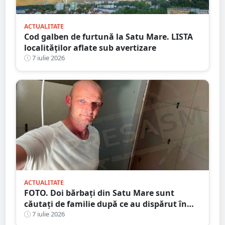
ACTUALITATE
Cod galben de furtună la Satu Mare. LISTA
localităților aflate sub avertizare
7 iulie 2026
ACTUALITATE
FOTO. Doi bărbați din Satu Mare sunt
căutați de familie după ce au dispărut în
drum spre casă
7 iulie 2026