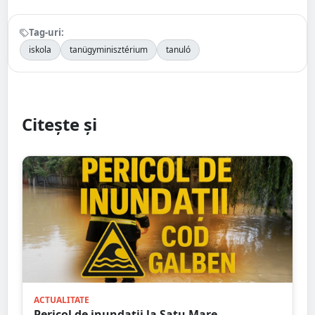
Tag-uri:
iskola
tanügyminisztérium
tanuló
Citește și
ACTUALITATE
Pericol de inundații la Satu Mare.