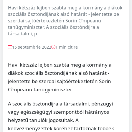
Havi kétszáz lejben szabta meg a kormány a diákok
szociális ösztöndíjának alsó határát - jelentette be
szerdai sajtóértekezletén Sorin Cîmpeanu
tanügyminiszter. A szociális ösztöndíjra a
társadalmi, p...
15 septembrie 2022
1 min citire
Havi kétszáz lejben szabta meg a kormány a
diákok szociális ösztöndíjának alsó határát -
jelentette be szerdai sajtóértekezletén Sorin
Cîmpeanu tanügyminiszter.
A szociális ösztöndíjra a társadalmi, pénzügyi
vagy egészségügyi szempontból hátrányos
helyzetű tanulók jogosultak. A
kedvezményzettek köréhez tartoznak többek