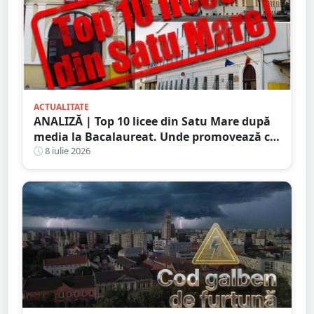
ACTUALITATE
ANALIZĂ | Top 10 licee din Satu Mare după
media la Bacalaureat. Unde promovează cei
mai mulți elevi cu note mari
8 iulie 2026