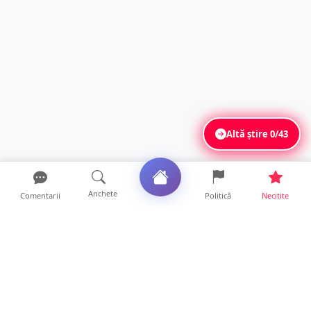
Altă știre
0/43
Anchete
Comentarii
Politică
Necitite
Ultimele articole
Un nou val de aer african va cuprinde țara.
Prognoza meteo p...
10 ore • Life