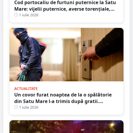
Cod portocaliu de furtuni puternice la Satu
Mare: vijelii puternice, averse torențiale,
grindină și frecvente descărcări electrice
1 iulie 2026
ACTUALITATE
Un covor furat noaptea de la o spălătorie
din Satu Mare l-a trimis după gratii.
Condamnare cu executare după ce instanța
1 iulie 2026
i-a anulat suspendarea