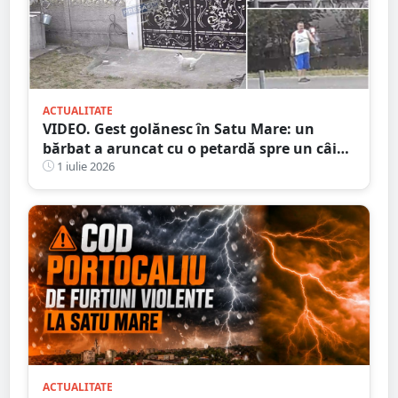
ACTUALITATE
VIDEO. Gest golănesc în Satu Mare: un
bărbat a aruncat cu o petardă spre un câine
aflat într-o curte. Fapta poate atrage
1 iulie 2026
răspunderea penală
ACTUALITATE