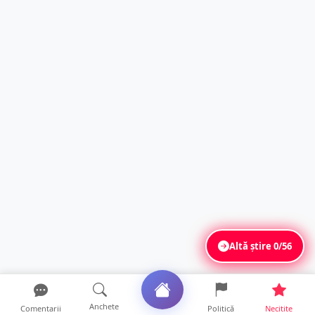
Altă știre
0/56
Anchete
Comentarii
Politică
Necitite