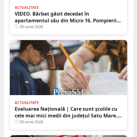
ACTUALITATE
VIDEO. Bărbat găsit decedat în
apartamentul său din Micro 16. Pompierii
au pătruns prin balcon
30 iunie 2026
ACTUALITATE
Evaluarea Națională | Care sunt școlile cu
cele mai mici medii din județul Satu Mare.
Rezultatele arată decalaje importante între
30 iunie 2026
unitățile de învățământ