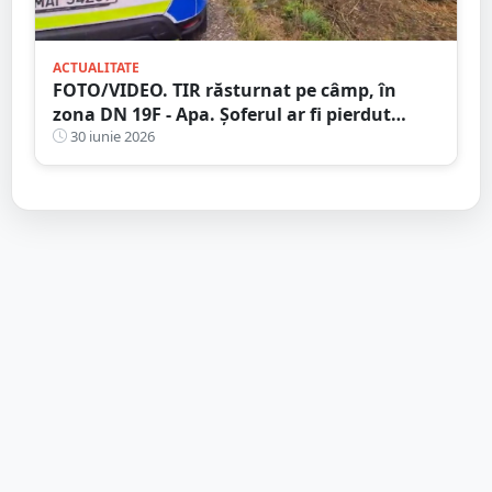
ACTUALITATE
FOTO/VIDEO. TIR răsturnat pe câmp, în
zona DN 19F - Apa. Șoferul ar fi pierdut
controlul într-o curbă
30 iunie 2026