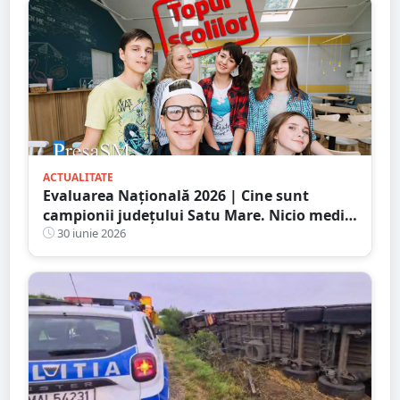
ACTUALITATE
Evaluarea Națională 2026 | Cine sunt
campionii județului Satu Mare. Nicio medie
de zece
30 iunie 2026