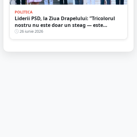
POLITICA
Liderii PSD, la Ziua Drapelului: ”Tricolorul
nostru nu este doar un steag — este
mărturia vie a istoriei, a luptei și a
26 iunie 2026
sacrificiului înaintașilor”