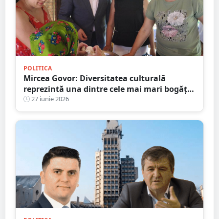
POLITICA
Mircea Govor: Diversitatea culturală
reprezintă una dintre cele mai mari bogății
ale județului Satu Mare
27 iunie 2026