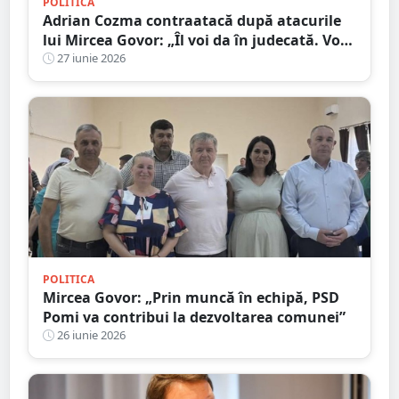
POLITICA
Adrian Cozma contraatacă după atacurile
lui Mircea Govor: „Îl voi da în judecată. Voi
cere inclusiv o expertiză psihiatrică”
27 iunie 2026
POLITICA
Mircea Govor: „Prin muncă în echipă, PSD
Pomi va contribui la dezvoltarea comunei”
26 iunie 2026