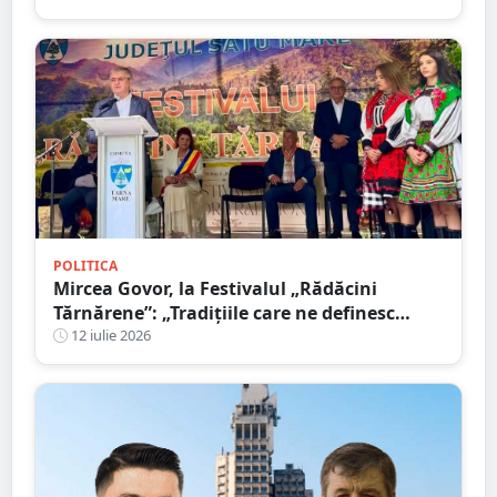
țara într-o vulnerabilitate uriașă”
POLITICA
Mircea Govor, la Festivalul „Rădăcini
Tărnărene”: „Tradițiile care ne definesc
merită păstrate, promovate și duse mai
12 iulie 2026
departe”