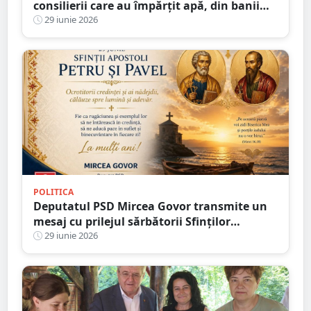
consilierii care au împărțit apă, din banii
lor, pe Cod Roșu, în Satu Mare
29 iunie 2026
POLITICA
Deputatul PSD Mircea Govor transmite un
mesaj cu prilejul sărbătorii Sfinților
Apostoli Petru și Pavel
29 iunie 2026