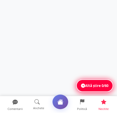
Altă știre
0/60
Anchete
Comentarii
Politică
Necitite