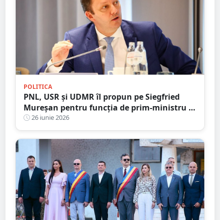
POLITICA
PNL, USR și UDMR îl propun pe Siegfried
Mureșan pentru funcția de prim-ministru al
României
26 iunie 2026