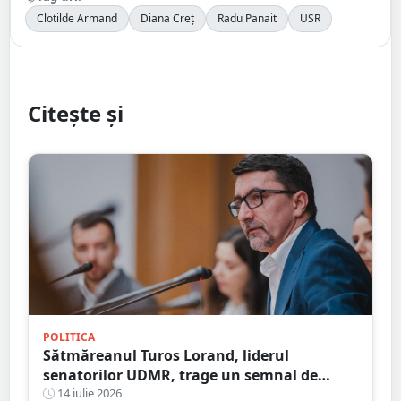
Clotilde Armand
Diana Creț
Radu Panait
USR
Citește și
POLITICA
Sătmăreanul Turos Lorand, liderul
senatorilor UDMR, trage un semnal de
alarmă cu privire la anticipate: ”Ar pune
14 iulie 2026