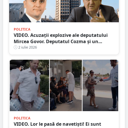
POLITICA
VIDEO. Acuzații explozive ale deputatului
Mircea Govor. Deputatul Cozma și un
primar, acuzați de afaceri afaceri imobiliare
2 iulie 2026
ilegale
POLITICA
VIDEO. Lor le pasă de navetiști! Ei sunt