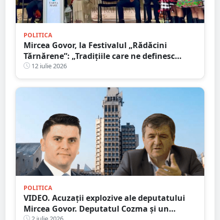
POLITICA
Mircea Govor, la Festivalul „Rădăcini
Tărnărene”: „Tradițiile care ne definesc
merită păstrate, promovate și duse mai
12 iulie 2026
departe”
POLITICA
VIDEO. Acuzații explozive ale deputatului
Mircea Govor. Deputatul Cozma și un
primar, acuzați de afaceri afaceri imobiliare
2 iulie 2026