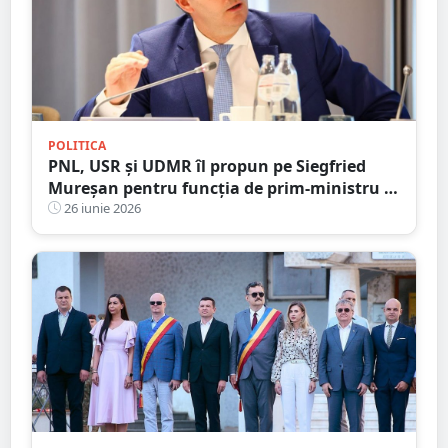
POLITICA
PNL, USR și UDMR îl propun pe Siegfried
Mureșan pentru funcția de prim-ministru al
României
26 iunie 2026