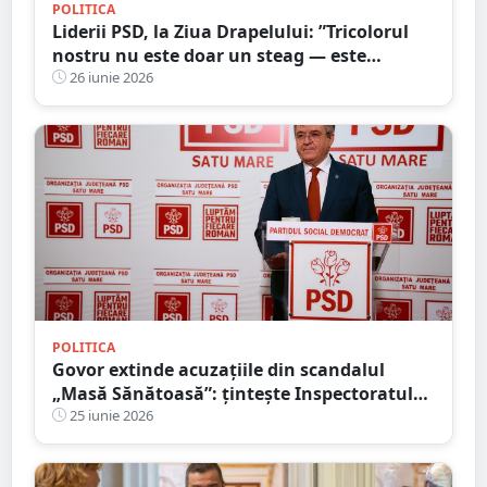
POLITICA
Liderii PSD, la Ziua Drapelului: ”Tricolorul
nostru nu este doar un steag — este
mărturia vie a istoriei, a luptei și a
26 iunie 2026
sacrificiului înaintașilor”
POLITICA
Govor extinde acuzațiile din scandalul
„Masă Sănătoasă”: țintește Inspectoratul
Școlar și susține că neregulile depășesc
25 iunie 2026
cazul Socond