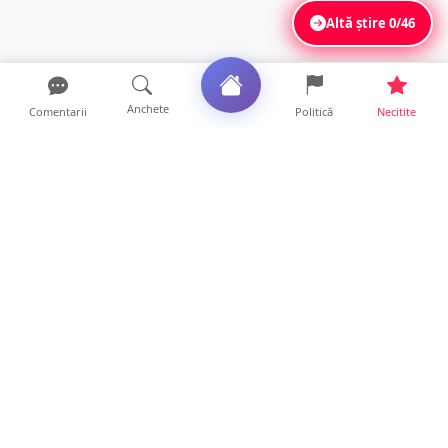
Altă știre
0/46
Anchete
Comentarii
Politică
Necitite
Ultimele articole
FOTO. Tomberoane răscolite, gunoaie
împrăștiate și miros ins...
9 ore • Locale
Vara, magneziul dispare mai repede decât
crezi. Iată ce se î...
0 ore • Life
USR acuză: PSD face totul pentru ca
România să piardă miliar...