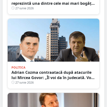
reprezintă una dintre cele mai mari bogății
ale județului Satu Mare
27 iunie 2026
POLITICA
Adrian Cozma contraatacă după atacurile
lui Mircea Govor: „Îl voi da în judecată. Voi
cere inclusiv o expertiză psihiatrică”
27 iunie 2026