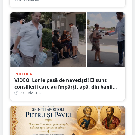
ilegale
POLITICA
VIDEO. Lor le pasă de navetiști! Ei sunt
consilierii care au împărțit apă, din banii
lor, pe Cod Roșu, în Satu Mare
29 iunie 2026