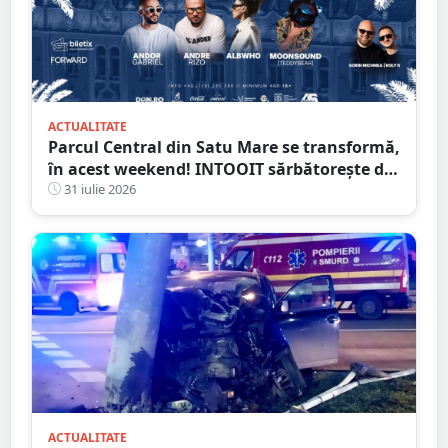
ACTUALITATE
Parcul Central din Satu Mare se transformă,
în acest weekend! INTOOIT sărbătorește doi
ani printr-un eveniment spectaculos
31 iulie 2026
ACTUALITATE