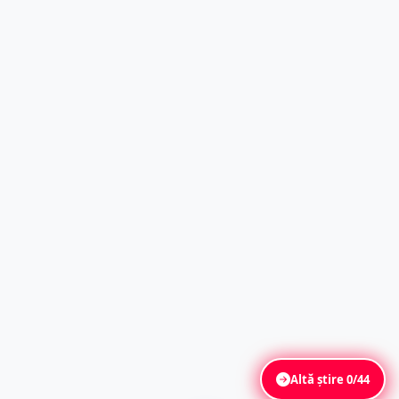
Altă știre
0/44