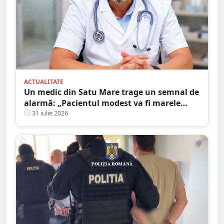
ACTUALITATE
Un medic din Satu Mare trage un semnal de
alarmă: „Pacientul modest va fi marele
perdant”
31 iulie 2026