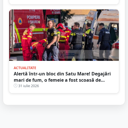
ACTUALITATE
Alertă într-un bloc din Satu Mare! Degajări
mari de fum, o femeie a fost scoasă de
Pompieri
31 iulie 2026