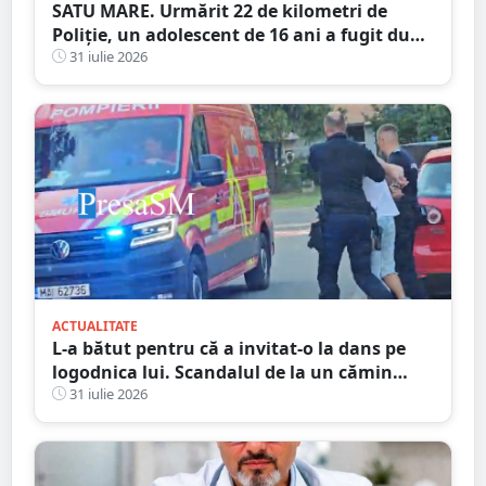
SATU MARE. Urmărit 22 de kilometri de
Poliție, un adolescent de 16 ani a fugit după
ce a spulberat un stâlp
31 iulie 2026
ACTUALITATE
L-a bătut pentru că a invitat-o la dans pe
logodnica lui. Scandalul de la un cămin
cultural s-a încheiat cu condamnări și
31 iulie 2026
despăgubiri