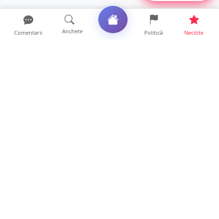
Anchete
Comentarii
Politică
Necitite
Ultimele articole
VIDEO. Echipajul unei ambulanțe aflate în
misiune, atacat cu...
10 ore • Locale
Un nou val de aer african va cuprinde țara.
Prognoza meteo p...
10 ore • Life
Sătmărenii nu scapă de caniculă. O nouă
avertizare pentru ju...
10 ore • Locale