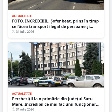
ACTUALITATE
FOTO. INCREDIBIL. Șofer beat, prins în timp
ce făcea transport ilegal de persoane și
reținut
31 iulie 2026
ACTUALITATE
Percheziții la o primărie din județul Satu
Mare. Incredibil ce mai fac unii funcționari
publici
31 iulie 2026