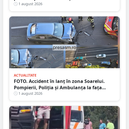
României
1 august 2026
ACTUALITATE
FOTO. Accident în lanț în zona Soarelui.
Pompierii, Poliția și Ambulanța la fața
locului
1 august 2026