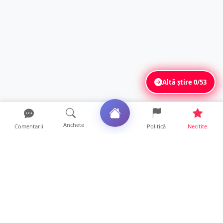
Altă știre
0/53
Anchete
Comentarii
Politică
Necitite
Ultimele articole
Polițist din Satu Mare, prins la volan cu 1,75
g/l alcool în...
19 ore • Locale