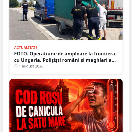
ACTUALITATE
FOTO. Operațiune de amploare la frontiera
cu Ungaria. Polițiști români și maghiari au
verificat sute de persoane
1 august 2026