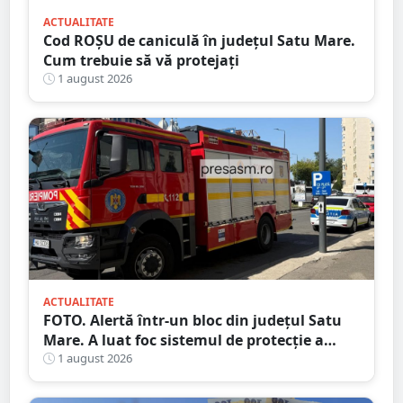
ACTUALITATE
Cod ROȘU de caniculă în județul Satu Mare.
Cum trebuie să vă protejați
1 august 2026
ACTUALITATE
FOTO. Alertă într-un bloc din județul Satu
Mare. A luat foc sistemul de protecție a
gazelor
1 august 2026