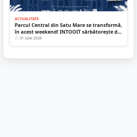
ACTUALITATE
Parcul Central din Satu Mare se transformă,
în acest weekend! INTOOIT sărbătorește doi
ani printr-un eveniment spectaculos
31 iulie 2026