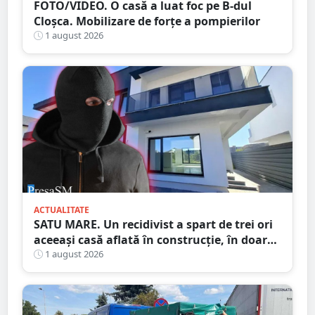
FOTO/VIDEO. O casă a luat foc pe B-dul
Cloșca. Mobilizare de forțe a pompierilor
1 august 2026
ACTUALITATE
SATU MARE. Un recidivist a spart de trei ori
aceeași casă aflată în construcție, în doar
șase zile
1 august 2026