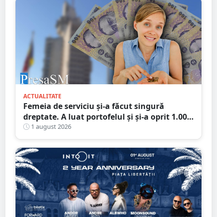
ACTUALITATE
Femeia de serviciu și-a făcut singură
dreptate. A luat portofelul și și-a oprit 1.000
de lei: „Ăștia mi se cuvin, sunt pentru
1 august 2026
curățenie”