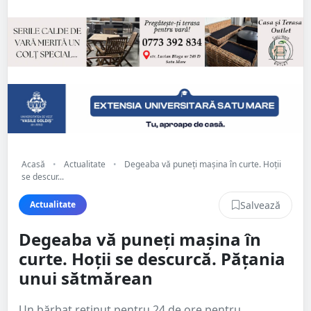
Acasă
•
Actualitate
•
Degeaba vă puneți mașina în curte. Hoții
se descur...
Salvează
Actualitate
Degeaba vă puneți mașina în
curte. Hoții se descurcă. Pățania
unui sătmărean
Un bărbat reținut pentru 24 de ore pentru