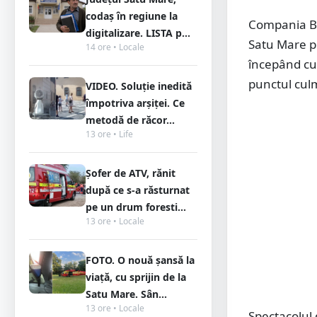
codaș în regiune la
Compania Bi
digitalizare. LISTA p...
Satu Mare pe
14 ore • Locale
începând cu 
punctul culmi
VIDEO. Soluție inedită
împotriva arșiței. Ce
metodă de răcor...
13 ore • Life
Șofer de ATV, rănit
după ce s-a răsturnat
pe un drum foresti...
13 ore • Locale
FOTO. O nouă șansă la
viață, cu sprijin de la
Satu Mare. Sân...
13 ore • Locale
Spectacolul 