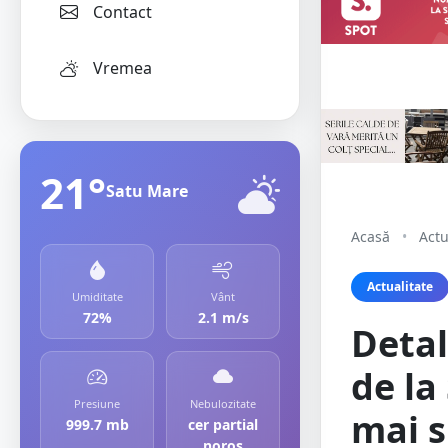
Contact
Vremea
21°
Satu Mare
Acasă
•
Actu
Actualitate
Umiditate
Vânt
72%
2.1 m/s
Detal
de la
Presiune
Nebulozitate
mai s
999.7 mb
cer partial
noros