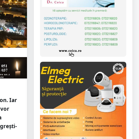
on. Iar
 vor
a
grești-