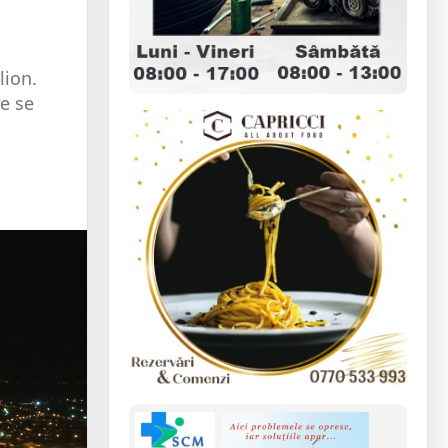
lion.
re se