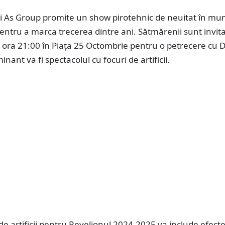
 As Group promite un show pirotehnic de neuitat în muni
ntru a marca trecerea dintre ani. Sătmărenii sunt invita
ora 21:00 în Piața 25 Octombrie pentru o petrecere cu DJ
nant va fi spectacolul cu focuri de artificii.
de artificii pentru Revelionul 2024-2025 va include efect