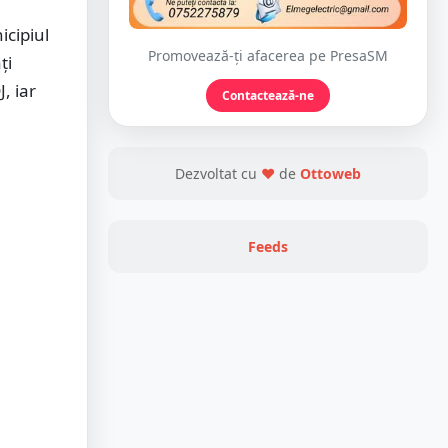
cipiul
Promovează-ți afacerea pe PresaSM
ți
, iar
Contactează-ne
Dezvoltat cu
❤
de
Ottoweb
Feeds
e