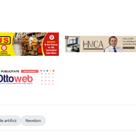
e artificii
Revelion