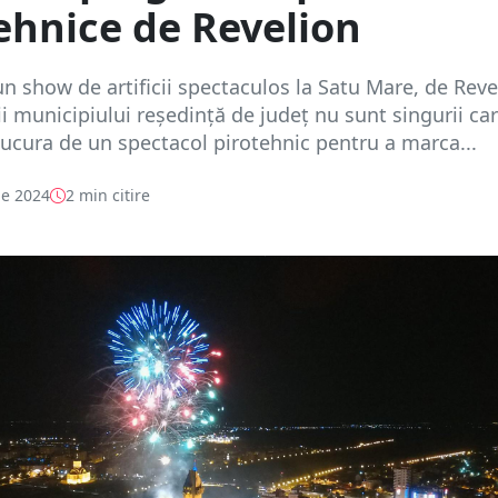
ehnice de Revelion
n show de artificii spectaculos la Satu Mare, de Reve
rii municipiului reședință de județ nu sunt singurii ca
ucura de un spectacol pirotehnic pentru a marca...
e 2024
2 min citire