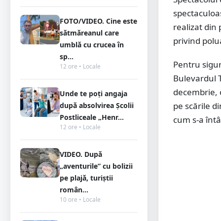
spectaculoas
FOTO/VIDEO. Cine este
realizat di
sătmăreanul care
privind polu
umblă cu crucea în
sp...
Pentru sigur
12 ore • Locale
Bulevardul T
decembrie, 
Unde te poți angaja
pe scările d
după absolvirea Școlii
Postliceale „Henr...
cum s-a întâ
12 ore • Locale
VIDEO. După
„aventurile” cu bolizii
pe plajă, turiștii
român...
10 ore • Locale