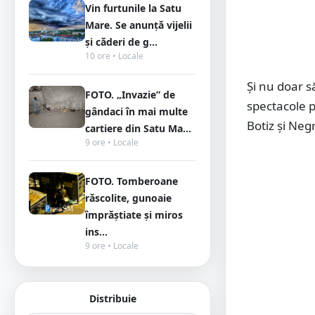
Vin furtunile la Satu
Mare. Se anunță vijelii
și căderi de g...
10 ore • Locale
Și nu doar s
FOTO. „Invazie” de
spectacole p
gândaci în mai multe
Botiz și Neg
cartiere din Satu Ma...
9 ore • Locale
FOTO. Tomberoane
răscolite, gunoaie
împrăștiate și miros
ins...
9 ore • Locale
Distribuie