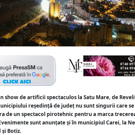
n show de artificii spectaculos la Satu Mare, de Reveli
municipiului reședință de județ nu sunt singurii care se
a de un spectacol pirotehnic pentru a marca trecere
 Evenimente sunt anunțate și în municipiul Carei, la Ne
și Botiz.