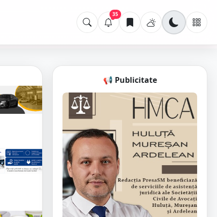
35
📢 Publicitate