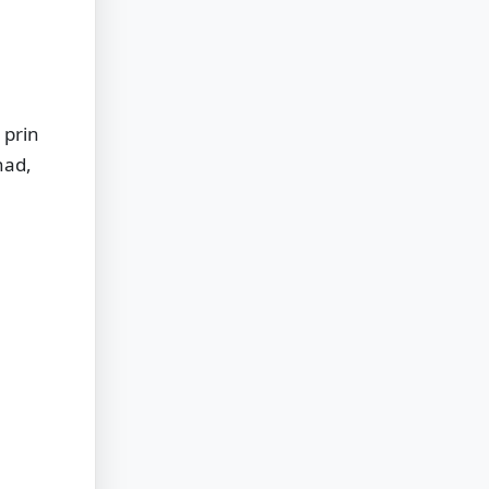
 prin
nad,