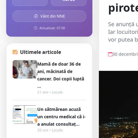
pirot
Vânt din NNE
Se anunță u
Actualizat: 07:00
Iar locuito
vor putea b
Ultimele articole
30 decembri
Mamă de doar 36 de
ani, măcinată de
cancer. Doi copii luptă
...
21 ore • Locale
Un sătmărean acuză
un centru medical că i-
a anulat consultaț...
20 ore • Locale