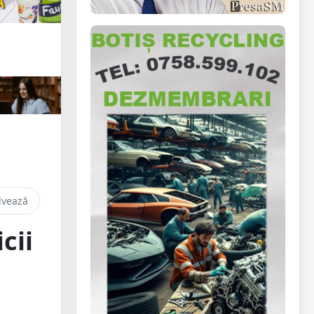
lvează
cii