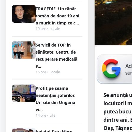
TRAGEDIE. Un tânăr
român de doar 19 ani
a murit în timp ce c...
19 ore • Locale
Servicii de TOP în
sănătate! Centru de
recuperare medicală
P...
16 ore • Locale
Profit pe seama
Se anunță u
neatenției șoferilor.
Un site din Ungaria
locuitorii 
vi...
putea bucur
14 ore • Life
dintre ani.
Oaș, Tășnad 
Județul Satu Mare,