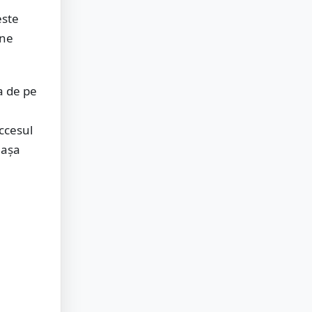
este
ene
a de pe
ccesul
 așa