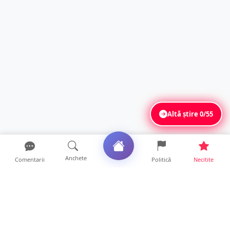
Altă știre
0/55
Anchete
Comentarii
Politică
Necitite
Ultimele articole
FOTO/VIDEO. Controale „reinstituite”
temporar la frontiera c...