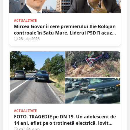
ACTUALITATE
Mircea Govor îi cere premierului Ilie Bolojan
controale în Satu Mare. Liderul PSD îl acuză
pe Adrian Cozma de presiuni politice și cere
28 iulie 2026
verificări ample
ACTUALITATE
FOTO. TRAGEDIE pe DN 19. Un adolescent de
14 ani, aflat pe o trotinetă electrică, lovit
mortal de o mașină
28 iulie 2026