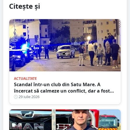
Citește și
ACTUALITATE
Scandal într-un club din Satu Mare. A
încercat să calmeze un conflict, dar a fost
pus la pământ cu un singur pumn
29 iulie 2026