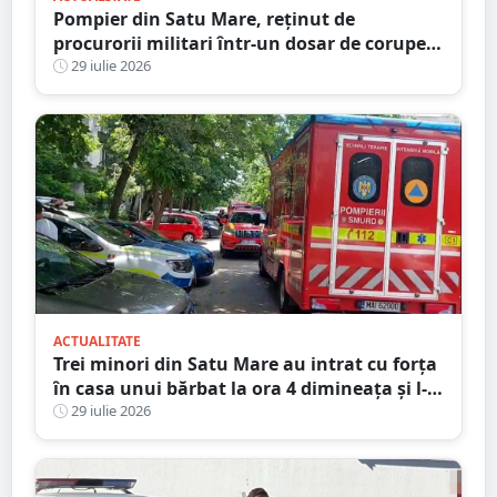
Pompier din Satu Mare, reținut de
procurorii militari într-un dosar de corupere
sexuală a minorilor. Este și antrenor la un
29 iulie 2026
club sportiv
ACTUALITATE
Trei minori din Satu Mare au intrat cu forța
în casa unui bărbat la ora 4 dimineața și l-
au bătut
29 iulie 2026