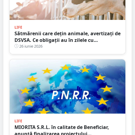
LIFE
Sătmărenii care dețin animale, avertizați de
DSVSA. Ce obligații au în zilele cu
temperaturi extreme
26 iunie 2026
LIFE
MIORITA S.R.L. în calitate de Beneficiar,
anunță finalizarea proiectului