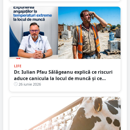
LIFE
Dr. Iulian Pfau Sălăgeanu explică ce riscuri
aduce canicula la locul de muncă și ce
obligații au angajatorii. Cum ne putem
26 iunie 2026
proteja și ajuta colegii