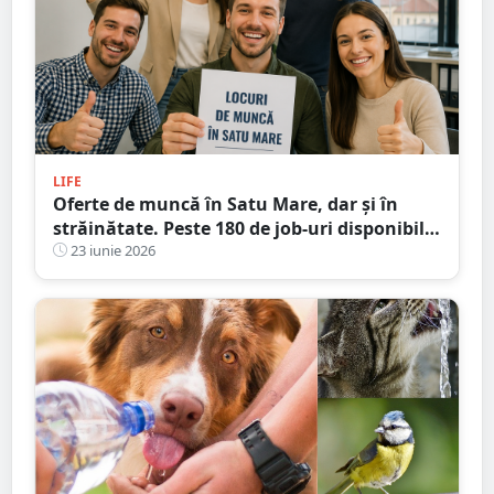
LIFE
Oferte de muncă în Satu Mare, dar și în
străinătate. Peste 180 de job-uri disponibile
la noi în județ
23 iunie 2026