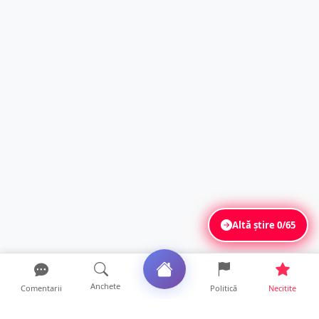
Altă știre
0/65
Anchete
Comentarii
Politică
Necitite