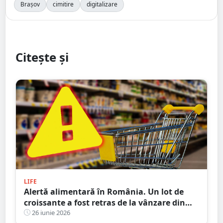
Brașov
cimitire
digitalizare
Citește și
LIFE
Alertă alimentară în România. Un lot de
croissante a fost retras de la vânzare din
Lidl și Kaufland
26 iunie 2026