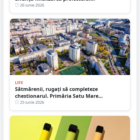
„DIGITALIZAREA SOCIETATII MIORITA SRL”
26 iunie 2026
LIFE
Sătmărenii, rugați să completeze
chestionarul. Primăria Satu Mare
pregătește noul Plan Urbanistic General
25 iunie 2026