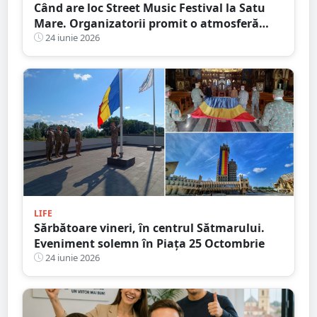
Când are loc Street Music Festival la Satu
Mare. Organizatorii promit o atmosferă
vibrantă și plină de energie
24 iunie 2026
LIFE
Sărbătoare vineri, în centrul Sătmarului.
Eveniment solemn în Piața 25 Octombrie
24 iunie 2026