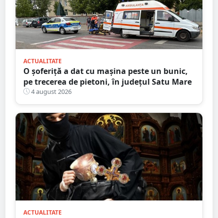
ACTUALITATE
O șoferiță a dat cu mașina peste un bunic,
pe trecerea de pietoni, în județul Satu Mare
4 august 2026
ACTUALITATE