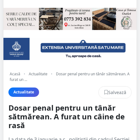
Acasă
•
Actualitate
•
Dosar penal pentru un tânăr sătmărean. A
furat un ...
Salvează
Actualitate
Dosar penal pentru un tânăr
sătmărean. A furat un câine de
rasă
La data de 3 ianuarie a.c., polițiștii din cadrul Secției