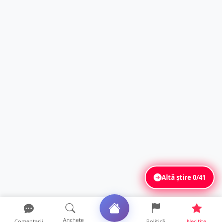
Altă știre
0/41
Anchete
Comentarii
Politică
Necitite