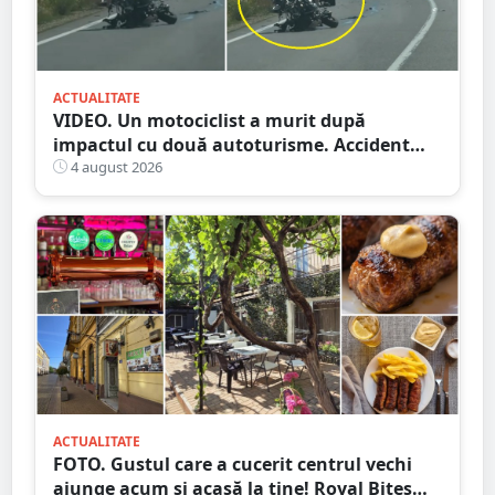
ACTUALITATE
VIDEO. Un motociclist a murit după
impactul cu două autoturisme. Accident
cumplit în județul vecin
4 august 2026
ACTUALITATE
FOTO. Gustul care a cucerit centrul vechi
ajunge acum și acasă la tine! Royal Bites