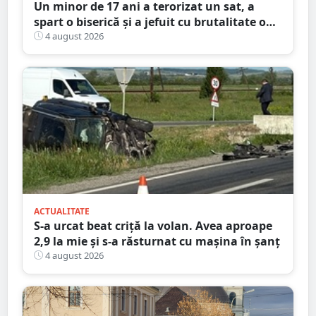
Un minor de 17 ani a terorizat un sat, a
spart o biserică și a jefuit cu brutalitate o
bătrână de 80 de ani
4 august 2026
ACTUALITATE
S-a urcat beat criță la volan. Avea aproape
2,9 la mie și s-a răsturnat cu mașina în șanț
4 august 2026