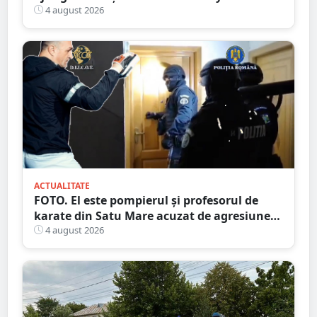
(fosta Zahana) livrează la domiciliu
4 august 2026
ACTUALITATE
FOTO. El este pompierul și profesorul de
karate din Satu Mare acuzat de agresiune
intimă asupra unui minor
4 august 2026