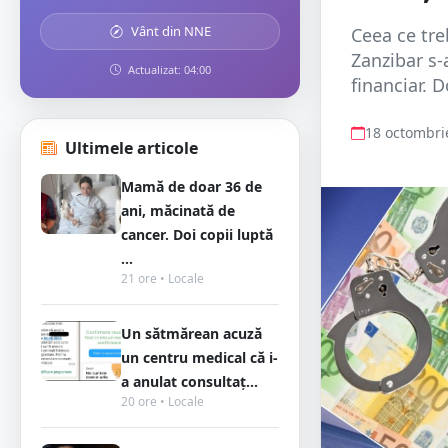
Vânt din NNE
Ceea ce tre
Zanzibar s-
Actualizat: 04:00
financiar. 
18 octombri
Ultimele articole
Mamă de doar 36 de
ani, măcinată de
cancer. Doi copii luptă
...
21 ore • Locale
Un sătmărean acuză
un centru medical că i-
a anulat consultaț...
20 ore • Locale