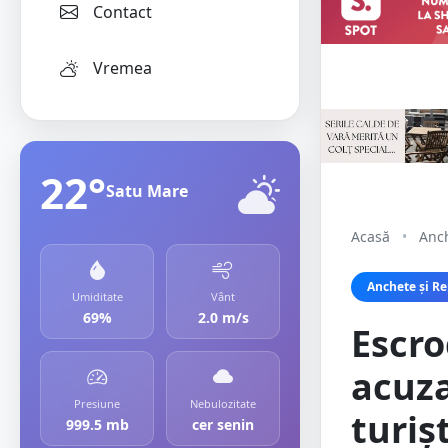
Contact
Vremea
22°
Satu Mare
Acasă
•
Anch
Anchete și Re
Umiditate
Vânt
69%
2.0 m/s
Escro
acuza
Presiune
Nebulozitate
turișt
999.5 mb
cer senin