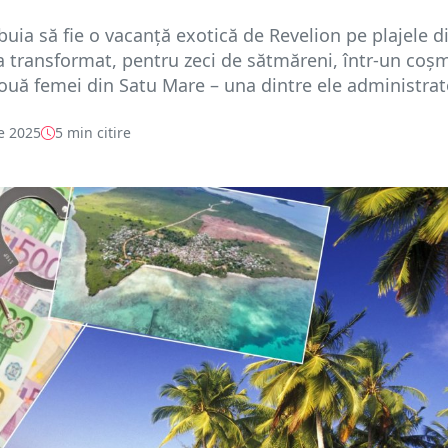
buia să fie o vacanță exotică de Revelion pe plajele d
a transformat, pentru zeci de sătmăreni, într-un coș
Două femei din Satu Mare – una dintre ele administrato
e 2025
5 min citire