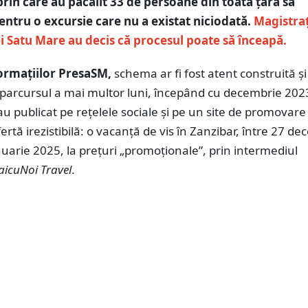
rin care au păcălit 33 de persoane din toată țara să
entru o excursie care nu a existat niciodată.
Magistraț
i Satu Mare au decis că procesul poate să înceapă.
formațiilor PresaSM,
schema ar fi fost atent construită și
 parcursul a mai multor luni, începând cu decembrie 202
au publicat pe rețelele sociale și pe un site de promovare
fertă irezistibilă: o vacanță de vis în Zanzibar, între 27 d
nuarie 2025, la prețuri „promoționale”, prin intermediul
aicuNoi Travel
.