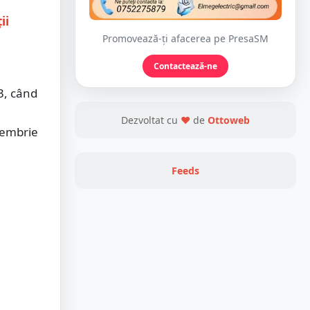
ii
Promovează-ți afacerea pe PresaSM
Contactează-ne
3, când
Dezvoltat cu
❤
de
Ottoweb
ecembrie
Feeds