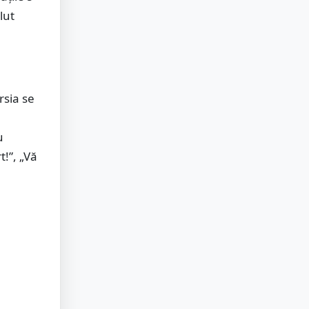
lut
rsia se
u
!”, „Vă