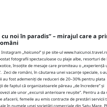
 cu noi în paradis” – mirajul care a pr
 români
e Instagram „
haicunoi
” și pe site-ul www.haicunoi.travel.r
ostat fotografii spectaculoase cu plaje albe, resorturi de 
exotice, însoțite de mesaje care promiteau o „experiență 
. Zeci de români, în căutarea unei vacanțe speciale, s-au
ii au fost ademeniți de reduceri de 20–30% pentru plata
lții de faptul că organizatoarele păreau „de încredere” și
vezi ale unor „excursii anterioare reușite”. Pentru a da
e afacerii, femeile au emis contracte de prestări servicii t
iscale în numele unei societăți comerciale din Satu Mare. Plă