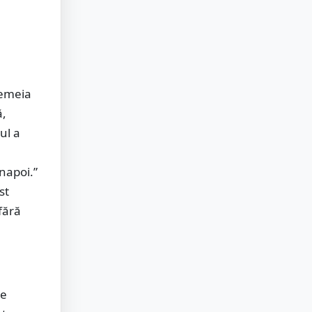
Femeia
ă,
ul a
înapoi.”
st
 fără
ie