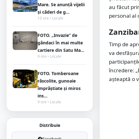
Mare. Se anunță vijelii
au făcut pri
și căderi de g...
personal al 
10 ore • Locale
Zanzibar
FOTO. „Invazie” de
gândaci în mai multe
Timp de apro
cartiere din Satu Ma...
va desfășur
9 ore • Locale
participanți
încredere: „
FOTO. Tomberoane
așteaptă o v
răscolite, gunoaie
împrăștiate și miros
ins...
9 ore • Locale
Distribuie
Facebook