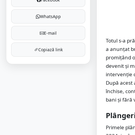
WhatsApp
E-mail
Totul s-a pr
a anunțat b
Copiază link
promițând o
devenit și m
intervenție 
După acest 
închise, con
bani și fără
Plângeri
Primele plân