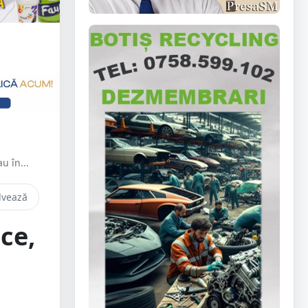
u în...
lvează
ce,