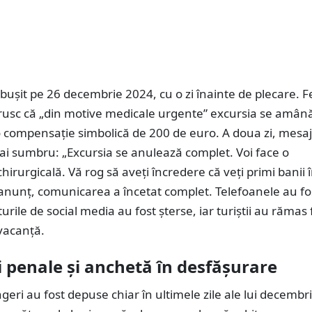
ăbușit pe 26 decembrie 2024, cu o zi înainte de plecare. 
rusc că „din motive medicale urgente” excursia se amân
 compensație simbolică de 200 de euro. A doua zi, mesaj
ai sumbru: „Excursia se anulează complet. Voi face o
chirurgicală. Vă rog să aveți încredere că veți primi banii 
anunț, comunicarea a încetat complet. Telefoanele au fo
turile de social media au fost șterse, iar turiștii au rămas
 vacanță.
 penale și anchetă în desfășurare
geri au fost depuse chiar în ultimele zile ale lui decembr