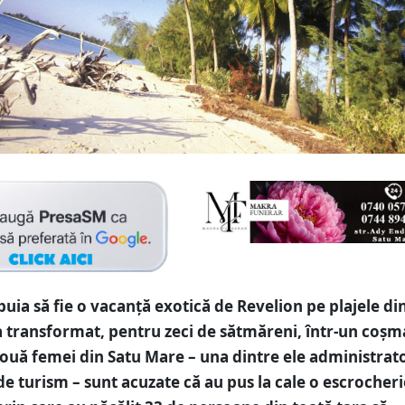
buia să fie o vacanță exotică de Revelion pe plajele di
a transformat, pentru zeci de sătmăreni, într-un coșm
Două femei din Satu Mare – una dintre ele administrato
de turism – sunt acuzate că au pus la cale o escrocheri