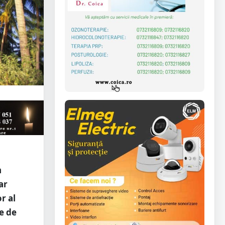
n
ar
r al
e de