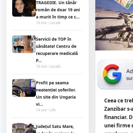
TRAGEDIE. Un tânăr
român de doar 19 ani
a murit în timp ce c...
19 ore • Locale
Servicii de TOP în
sănătate! Centru de
recuperare medicală
P...
16 ore • Locale
Profit pe seama
neatenției șoferilor.
Un site din Ungaria
Ceea ce tre
vi...
Zanzibar s-
14 ore • Life
financiar. 
unei firme 
Județul Satu Mare,