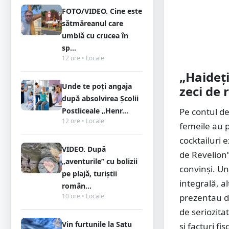
FOTO/VIDEO. Cine este
sătmăreanul care
umblă cu crucea în
sp...
12 ore • Locale
„Haideți
Unde te poți angaja
zeci de
după absolvirea Școlii
Pe contul d
Postliceale „Henr...
12 ore • Locale
femeile au p
cocktailuri 
VIDEO. După
de Revelion”
„aventurile” cu bolizii
convinși. Un
pe plajă, turiștii
integrală, a
român...
prezentau do
10 ore • Locale
de seriozitat
Vin furtunile la Satu
și facturi f