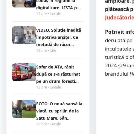
amploare, p
codaș în regiune la
digitalizare. LISTA p...
plătească p
14 ore • Locale
Judecătorie
VIDEO. Soluție inedită
Potrivit in
împotriva arșiței. Ce
derulată pe
metodă de răcor...
inculpatele 
13 ore • Life
turistică o o
2024 și 9 ia
Șofer de ATV, rănit
brandului
H
după ce s-a răsturnat
pe un drum foresti...
13 ore • Locale
FOTO. O nouă șansă la
viață, cu sprijin de la
Satu Mare. Sân...
13 ore • Locale