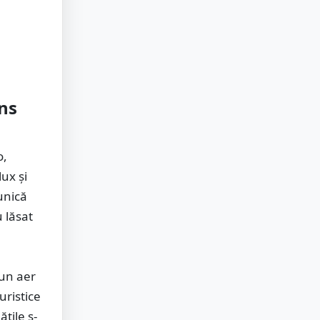
ins
o,
lux și
unică
 lăsat
 un aer
uristice
țile s-