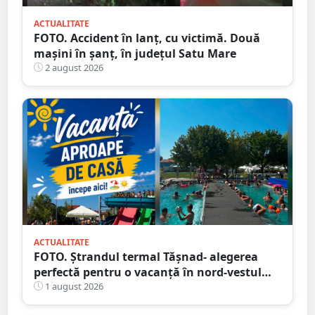
ACTUALITATE
FOTO. Accident în lanț, cu victimă. Două
mașini în șanț, în județul Satu Mare
2 august 2026
ACTUALITATE
FOTO. Ștrandul termal Tășnad- alegerea
perfectă pentru o vacanță în nord-vestul
României
1 august 2026