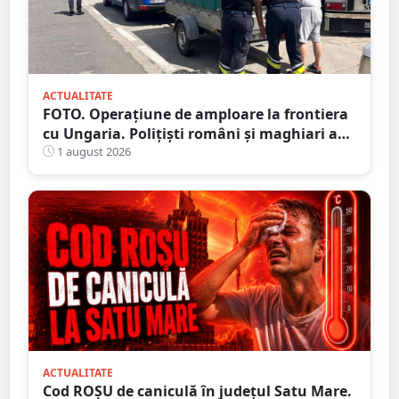
ACTUALITATE
FOTO. Operațiune de amploare la frontiera
cu Ungaria. Polițiști români și maghiari au
verificat sute de persoane
1 august 2026
ACTUALITATE
Cod ROȘU de caniculă în județul Satu Mare.