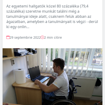
Az egyetemi hallgatók közel 80 százaléka (79,4
százaléka) szeretne munkát találni még a
tanulmányai ideje alatt, csaknem felük abban az
ágazatban, amelyben a tanulmányait is végzi - derül
ki egy onlin...
29 septembrie 2022
2 min citire