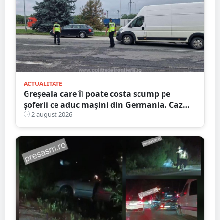
ACTUALITATE
Greșeala care îi poate costa scump pe
șoferii ce aduc mașini din Germania. Caz
descoperit în Satu Mare
2 august 2026