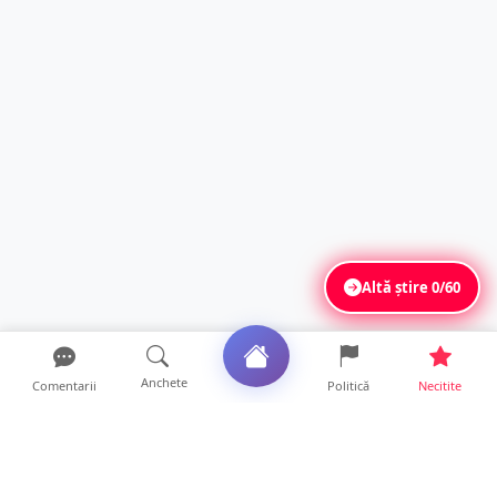
Altă știre
0/60
Anchete
Comentarii
Politică
Necitite
Ultimele articole