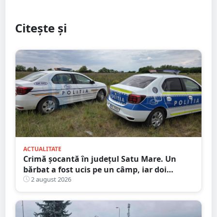
Citește și
ACTUALITATE
Crimă șocantă în județul Satu Mare. Un
bărbat a fost ucis pe un câmp, iar doi
adolescenți sunt în custodia poliției
2 august 2026