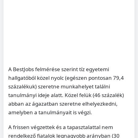
A BestJobs felmérése szerint tíz egyetemi
hallgatóból közel nyolc (egészen pontosan 79,4
százalékuk) szeretne munkahelyet találni
tanulmányi ideje alatt. Közel felük (46 százalék)
abban az ágazatban szeretne elhelyezkedni,
amelyben a tanulmányait is végzi.
A frissen végzettek és a tapasztalattal nem
rendelkező fiatalok legnagyobb arányban (30