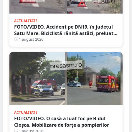
ACTUALITATE
FOTO/VIDEO. Accident pe DN19, în județul
Satu Mare. Biciclistă rănită astăzi, preluată
de Ambulanță
1 august 2026
ACTUALITATE
FOTO/VIDEO. O casă a luat foc pe B-dul
Cloșca. Mobilizare de forțe a pompierilor
1 august 2026