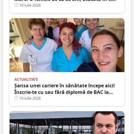
ce se întorcea de la cumpărături
10 iulie 2026
ACTUALITATE
Șansa unei cariere în sănătate începe aici!
Înscrie-te cu sau fără diplomă de BAC la
Școala Postliceală „Henri Coandă” Satu
10 iulie 2026
Mare