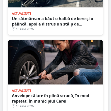
ACTUALITATE
Un sătmărean a băut o halbă de bere și o
pălincă, apoi a distrus un stâlp de
electricitate
10 iulie 2026
ACTUALITATE
Anvelope tăiate în plină stradă, în mod
repetat, în municipiul Carei
10 iulie 2026