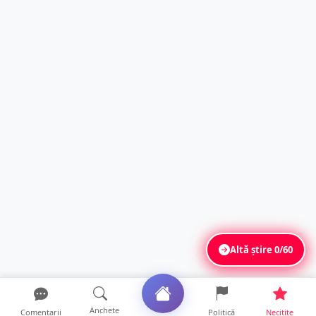
Altă știre
0/60
Anchete
Comentarii
Politică
Necitite