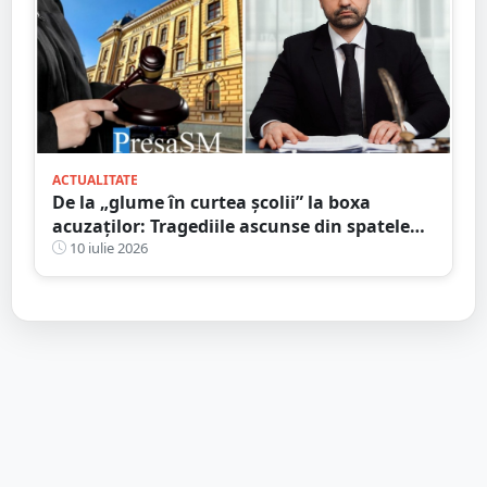
ACTUALITATE
De la „glume în curtea școlii” la boxa
acuzaților: Tragediile ascunse din spatele
bullying-ului și consecințele penale pe care
10 iulie 2026
mulți le ignoră