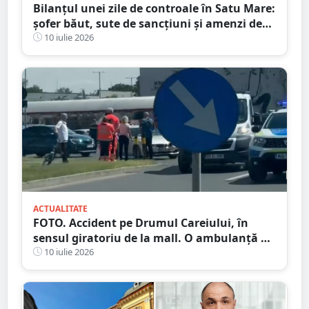
Bilanțul unei zile de controale în Satu Mare:
șofer băut, sute de sancțiuni și amenzi de
peste 86.000 de lei
10 iulie 2026
ACTUALITATE
FOTO. Accident pe Drumul Careiului, în
sensul giratoriu de la mall. O ambulanță a
fost chemată la fața locului
10 iulie 2026