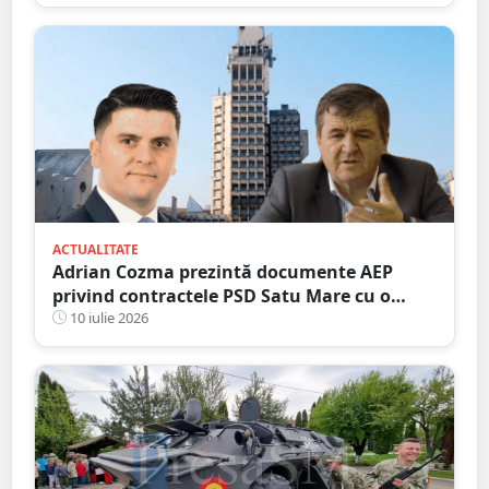
ACTUALITATE
Adrian Cozma prezintă documente AEP
privind contractele PSD Satu Mare cu o
firmă din familia Govor. Valoarea depășește
10 iulie 2026
un milion de lei