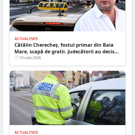
ACTUALITATE
Cătălin Cherecheș, fostul primar din Baia
Mare, scapă de gratii. Judecătorii au decis
eliberarea condiționată
10 iulie 2026
ACTUALITATE