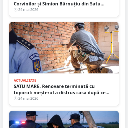
Corvinilor și Simion Bărnuțiu din Satu
Mare. Un taximetrist ar fi fost rănit
24 mai 2026
ACTUALITATE
SATU MARE. Renovare terminată cu
toporul: meșterul a distrus casa după ce
clienții nu au plătit
24 mai 2026