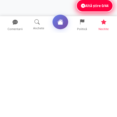
Altă știre
0/44
Anchete
Comentarii
Politică
Necitite
Ultimele articole
USR acuză: PSD face totul pentru ca
România să piardă miliar...
21 ore • Locale
Tot mai multe orașe reduc consumul de
energie electrică. Sat...
19 ore • Locale
ANCHETĂ | Directori de instituții din
subordinea Consiliului...