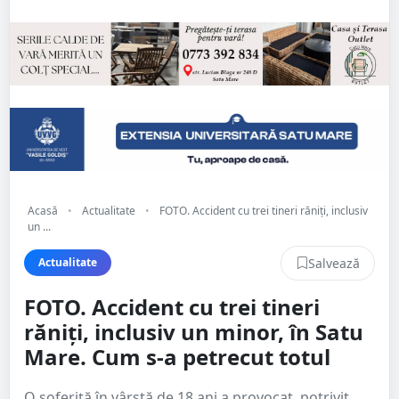
Acasă
•
Actualitate
•
FOTO. Accident cu trei tineri răniți, inclusiv
un ...
Salvează
Actualitate
FOTO. Accident cu trei tineri
răniți, inclusiv un minor, în Satu
Mare. Cum s-a petrecut totul
O șoferiță în vârstă de 18 ani a provocat, potrivit