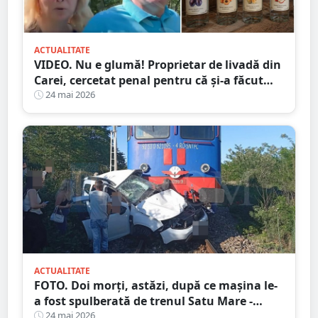
ACTUALITATE
VIDEO. Nu e glumă! Proprietar de livadă din
Carei, cercetat penal pentru că și-a făcut
pălincă! Nu a vândut-o, ci a strâns-o
24 mai 2026
ACTUALITATE
FOTO. Doi morți, astăzi, după ce mașina le-
a fost spulberată de trenul Satu Mare -
Oradea
24 mai 2026