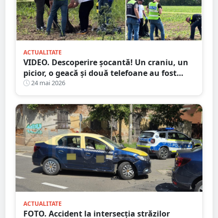
ACTUALITATE
VIDEO. Descoperire șocantă! Un craniu, un
picior, o geacă și două telefoane au fost
găsite de un localnic pe un câmp
24 mai 2026
ACTUALITATE
FOTO. Accident la intersecția străzilor