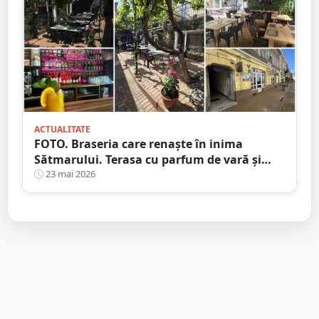
ACTUALITATE
FOTO. Braseria care renaște în inima
Sătmarului. Terasa cu parfum de vară și
atmosferă pariziană
23 mai 2026