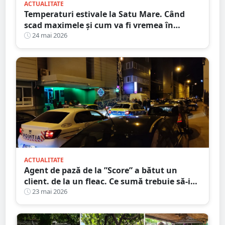
ACTUALITATE
Temperaturi estivale la Satu Mare. Când
scad maximele și cum va fi vremea în
weekend, de Zilele Orașului
24 mai 2026
ACTUALITATE
Agent de pază de la ”Score” a bătut un
client. de la un fleac. Ce sumă trebuie să-i
plătească victimei
23 mai 2026