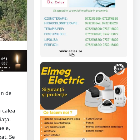
en de
u calea
iața.
meie,
bat. Se