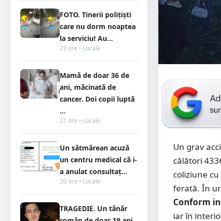
FOTO. Tinerii polițiști
care nu dorm noaptea
la serviciu! Au...
22 ore • Locale
Mamă de doar 36 de
ani, măcinată de
cancer. Doi copii luptă
...
21 ore • Locale
Un grav acci
Un sătmărean acuză
un centru medical că i-
călători 433
a anulat consultaț...
coliziune cu
20 ore • Locale
ferată. În u
Conform in
TRAGEDIE. Un tânăr
iar în inter
român de doar 19 ani