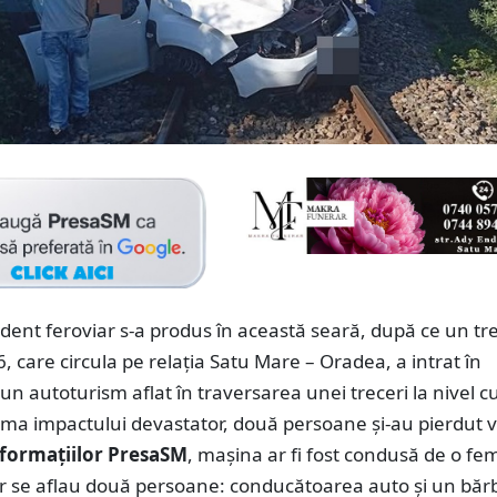
dent feroviar s-a produs în această seară, după ce un tr
6, care circula pe relația Satu Mare – Oradea, a intrat în
 un autoturism aflat în traversarea unei treceri la nivel c
rma impactului devastator, două persoane și-au pierdut v
formațiilor PresaSM
, mașina ar fi fost condusă de o fe
ior se aflau două persoane: conducătoarea auto și un băr