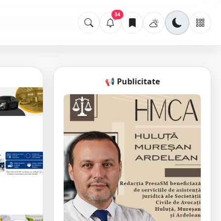
34
📢 Publicitate