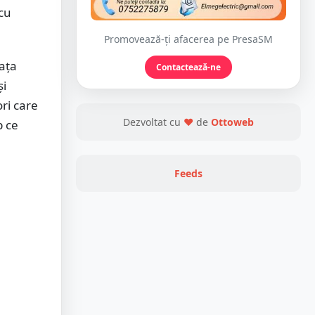
 cu
Promovează-ți afacerea pe PresaSM
fața
Contactează-ne
și
ori care
Dezvoltat cu
❤
de
Ottoweb
p ce
Feeds