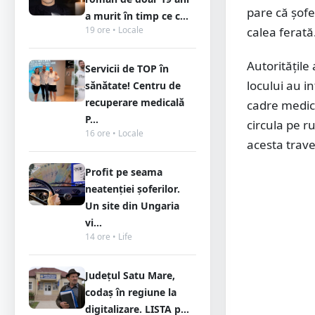
pare că șofe
a murit în timp ce c...
19 ore • Locale
calea ferată
Autoritățile 
Servicii de TOP în
locului au i
sănătate! Centru de
recuperare medicală
cadre medica
P...
circula pe r
16 ore • Locale
acesta trave
Profit pe seama
neatenției șoferilor.
Un site din Ungaria
vi...
14 ore • Life
Județul Satu Mare,
codaș în regiune la
digitalizare. LISTA p...