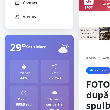
Contact
Vremea
29°
Satu Mare
Acasă
•
Actu
Actualitate
Umiditate
Vânt
44%
2.7 m/s
FOTO/
după 
Presiune
Nebulozitate
spulb
998.9 mb
cer partial
noros