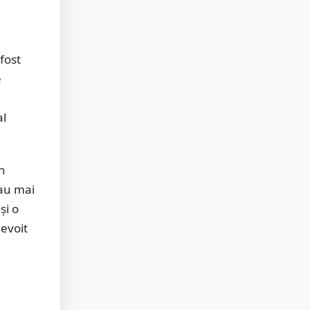
fost
e
al
în
 au mai
și o
nevoit