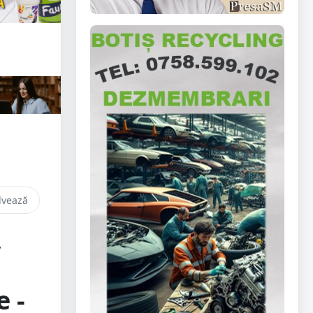
lvează
,
 -