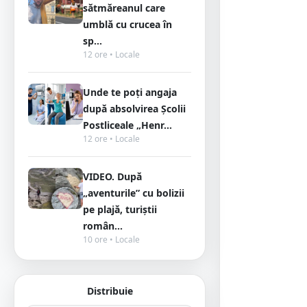
sătmăreanul care
umblă cu crucea în
sp...
12 ore • Locale
Unde te poți angaja
după absolvirea Școlii
Postliceale „Henr...
12 ore • Locale
VIDEO. După
„aventurile” cu bolizii
pe plajă, turiștii
român...
10 ore • Locale
Distribuie