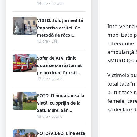
14 ore • Locale
VIDEO. Soluție inedită
Intervenția 
împotriva arșiței. Ce
mobilizate p
metodă de răcor...
13 ore • Life
intervenție 
ambulanță SM
Șofer de ATV, rănit
SMURD Ora
după ce s-a răsturnat
pe un drum foresti...
Victimele au
13 ore • Locale
totalitate î
putut face n
FOTO. O nouă șansă la
femeie, care
viață, cu sprijin de la
să declare d
Satu Mare. Sân...
13 ore • Locale
FOTO/VIDEO. Cine este