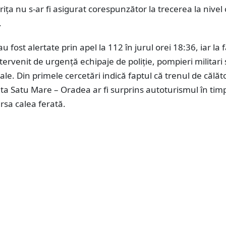
rița nu s-ar fi asigurat corespunzător la trecerea la nivel
.
au fost alertate prin apel la 112 în jurul orei 18:36, iar la 
ntervenit de urgență echipaje de poliție, pompieri militari 
le. Din primele cercetări indică faptul că trenul de călăt
uta Satu Mare – Oradea ar fi surprins autoturismul în tim
rsa calea ferată.