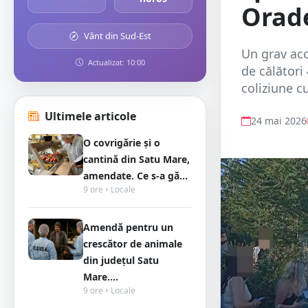
Orad
Vânt din Sud-Est
Un grav acc
Actualizat: 10:00
de călători
coliziune cu
Ultimele articole
24 mai 2026
O covrigărie și o
cantină din Satu Mare,
amendate. Ce s-a gă...
9 ore • Locale
Amendă pentru un
crescător de animale
din județul Satu
Mare....
9 ore • Locale