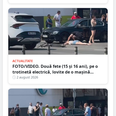
ACTUALITATE
FOTO/VIDEO. Două fete (15 și 16 ani), pe o
trotinetă electrică, lovite de o mașină
trotinetă lângă mall-ul NEPI
2 august 2026