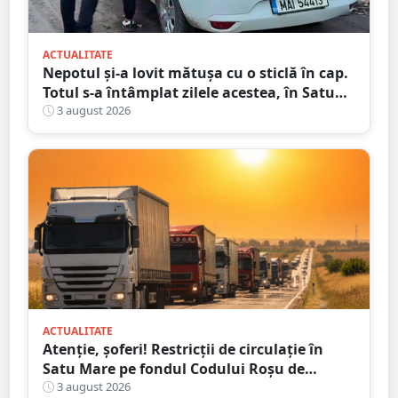
ACTUALITATE
Nepotul și-a lovit mătușa cu o sticlă în cap.
Totul s-a întâmplat zilele acestea, în Satu
Mare
3 august 2026
ACTUALITATE
Atenție, șoferi! Restricții de circulație în
Satu Mare pe fondul Codului Roșu de
caniculă
3 august 2026