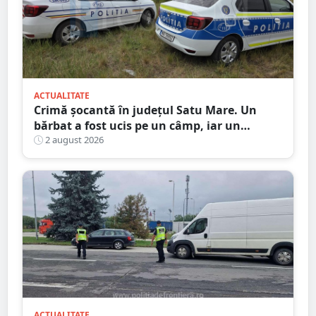
ACTUALITATE
Crimă șocantă în județul Satu Mare. Un
bărbat a fost ucis pe un câmp, iar un
adolescent este în custodia poliției
2 august 2026
ACTUALITATE