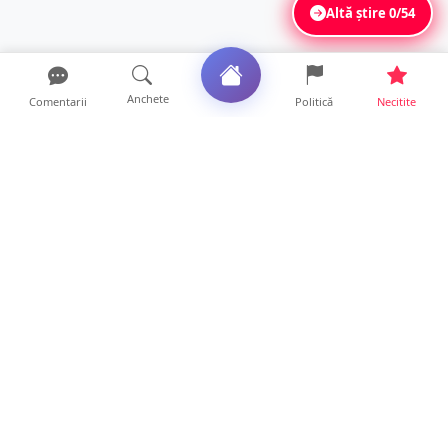
Altă știre
0/54
Anchete
Comentarii
Politică
Necitite
Ultimele articole
VIDEO. Soluție inedită împotriva arșiței. Ce
metodă de răcor...
13 ore • Life
Șofer de ATV, rănit după ce s-a răsturnat pe
un drum foresti...
13 ore • Locale
FOTO. O nouă șansă la viață, cu sprijin de la
Satu Mare. Sân...