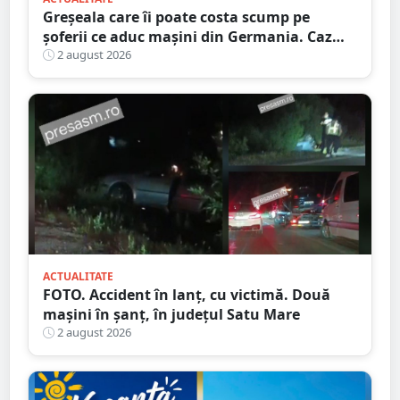
Greșeala care îi poate costa scump pe
șoferii ce aduc mașini din Germania. Caz
descoperit în Satu Mare
2 august 2026
ACTUALITATE
FOTO. Accident în lanț, cu victimă. Două
mașini în șanț, în județul Satu Mare
2 august 2026