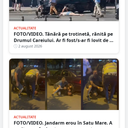
ACTUALITATE
FOTO/VIDEO. Tânără pe trotinetă, rănită pe
Drumul Careiului. Ar fi fost/s-ar fi lovit de o
mașină
2 august 2026
ACTUALITATE
FOTO/VIDEO. Jandarm erou în Satu Mare. A