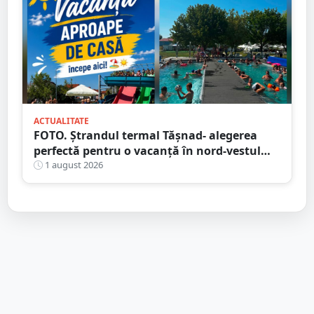
ACTUALITATE
FOTO. Ștrandul termal Tășnad- alegerea
perfectă pentru o vacanță în nord-vestul
României
1 august 2026