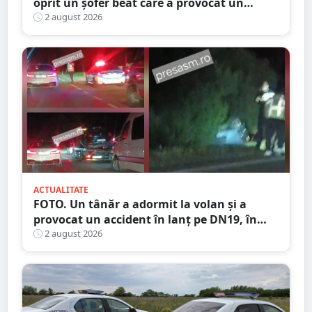
oprit un șofer beat care a provocat un
accident
2 august 2026
ACTUALITATE
FOTO. Un tânăr a adormit la volan și a
provocat un accident în lanț pe DN19, în
județul Satu Mare
2 august 2026