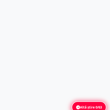
Altă știre
0/63