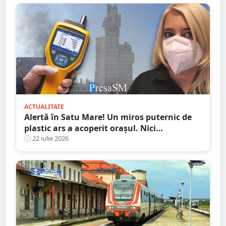
ACTUALITATE
Alertă în Satu Mare! Un miros puternic de
plastic ars a acoperit orașul. Nici
autoritățile nu știu de unde provine
22 iulie 2026