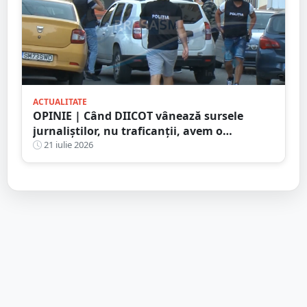
ACTUALITATE
OPINIE | Când DIICOT vânează sursele
jurnaliștilor, nu traficanții, avem o
problemă de democrație
21 iulie 2026