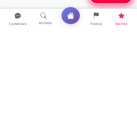
Anchete
Comentarii
Politică
Necitite
Ultimele articole
FOTO. Haos pentru pasagerii cursei Wizz Air
Satu Mare – Lond...
13 ore • Locale
Distracție scumpă la grătar. Sătmăreanul s-a
ales cu o amend...
13 ore • Locale
CURAJ PENAL. Un bunic de 72 de ani s-a
urcat la volan și a d...
13 ore • Locale