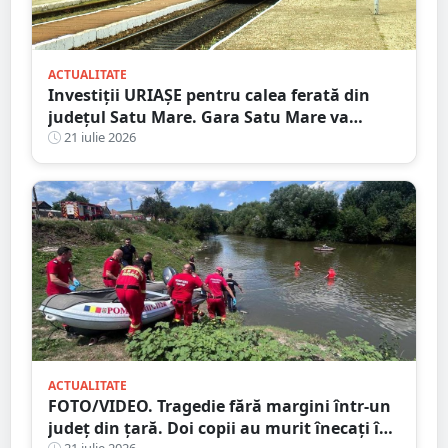
ACTUALITATE
Investiții URIAȘE pentru calea ferată din
județul Satu Mare. Gara Satu Mare va
beneficia de sisteme moderne de
21 iulie 2026
semnalizare
ACTUALITATE
FOTO/VIDEO. Tragedie fără margini într-un
județ din țară. Doi copii au murit înecați în
21 iulie 2026