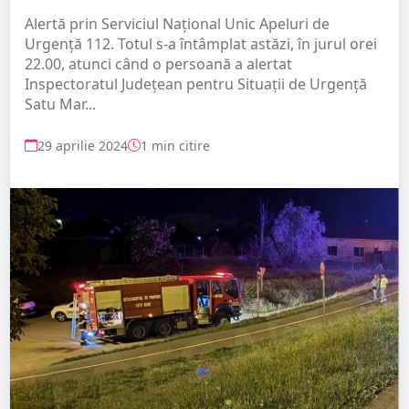
Alertă prin Serviciul Național Unic Apeluri de
Urgență 112. Totul s-a întâmplat astăzi, în jurul orei
22.00, atunci când o persoană a alertat
Inspectoratul Județean pentru Situații de Urgență
Satu Mar...
29 aprilie 2024
1 min citire