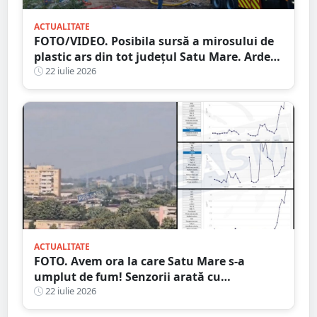
ACTUALITATE
FOTO/VIDEO. Posibila sursă a mirosului de
plastic ars din tot județul Satu Mare. Arde
un depozitul de deșeuri, la aproximativ 15
22 iulie 2026
kilometri de granița României
ACTUALITATE
FOTO. Avem ora la care Satu Mare s-a
umplut de fum! Senzorii arată cu
exactitate: ce substanțe periculoase sunt în
22 iulie 2026
aer