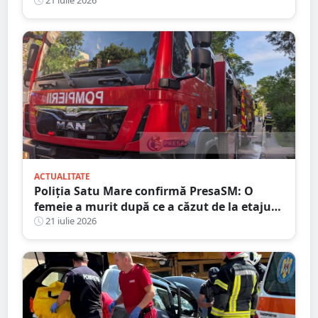
râu
ACTUALITATE
Poliția Satu Mare confirmă PresaSM: O
femeie a murit după ce a căzut de la etajul
al IV-lea al unui bloc
21 iulie 2026