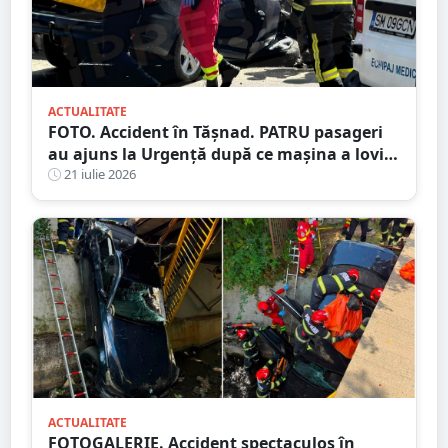
ACTUALITATE
FOTO. Accident în Tășnad. PATRU pasageri
au ajuns la Urgență după ce mașina a lovit
un cap de pod
21 iulie 2026
ACTUALITATE
FOTOGALERIE. Accident spectaculos în