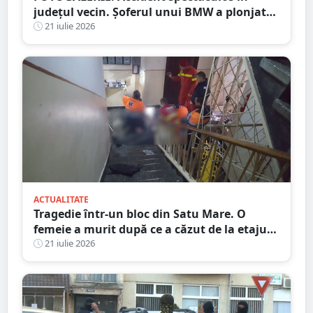
județul vecin. Șoferul unui BMW a plonjat
cu mașina în râu
21 iulie 2026
ACTUALITATE
Tragedie într-un bloc din Satu Mare. O
femeie a murit după ce a căzut de la etajul
al patrulea
21 iulie 2026