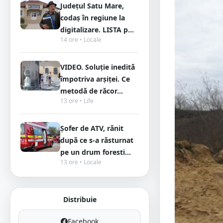
Județul Satu Mare,
codaș în regiune la
digitalizare. LISTA p...
14 ore • Locale
VIDEO. Soluție inedită
împotriva arșiței. Ce
metodă de răcor...
13 ore • Life
Șofer de ATV, rănit
după ce s-a răsturnat
pe un drum foresti...
13 ore • Locale
Distribuie
Facebook