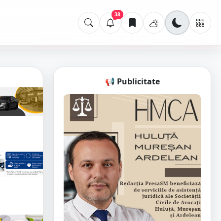
38
📢 Publicitate