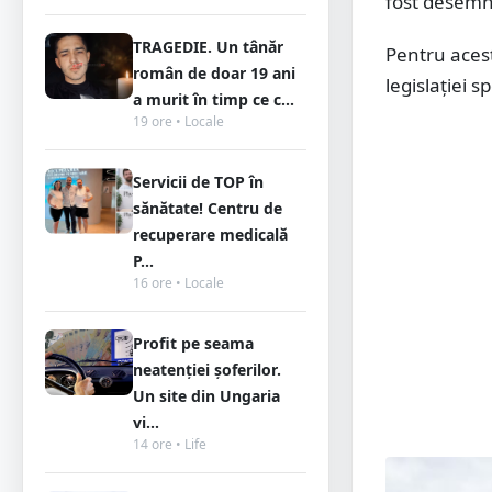
fost desemna
TRAGEDIE. Un tânăr
Pentru acest
român de doar 19 ani
legislației s
a murit în timp ce c...
19 ore • Locale
Servicii de TOP în
sănătate! Centru de
recuperare medicală
P...
16 ore • Locale
Profit pe seama
neatenției șoferilor.
Un site din Ungaria
vi...
14 ore • Life