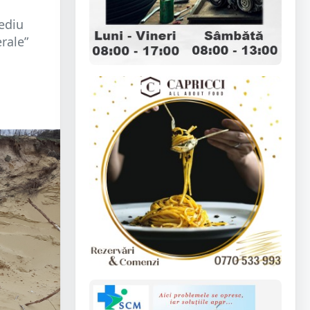
Mediu
rale”