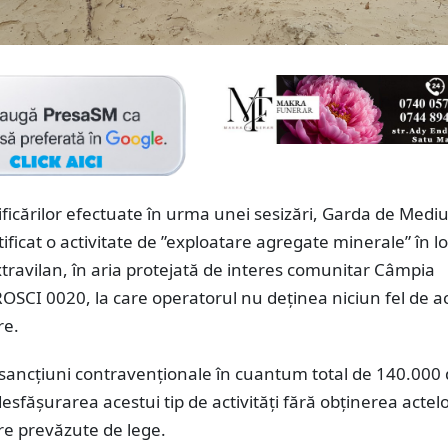
ficărilor efectuate în urma unei sesizări, Garda de Medi
ificat o activitate de ”exploatare agregate minerale” în lo
xtravilan, în aria protejată de interes comunitar Câmpia
ROSCI 0020, la care operatorul nu deținea niciun fel de a
re.
 sancțiuni contravenționale în cuantum total de 140.000 d
 desfășurarea acestui tip de activități fără obținerea actel
e prevăzute de lege.