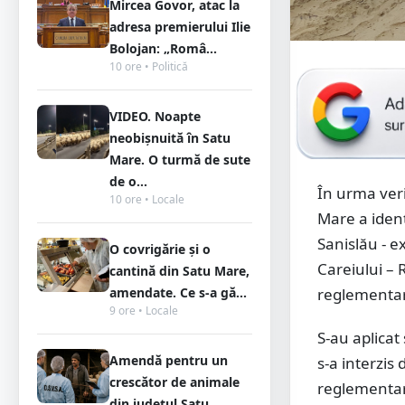
Mircea Govor, atac la
adresa premierului Ilie
Bolojan: „Româ...
10 ore • Politică
VIDEO. Noapte
neobișnuită în Satu
Mare. O turmă de sute
de o...
În urma veri
10 ore • Locale
Mare a ident
Sanislău - e
O covrigărie și o
Careiului – 
cantină din Satu Mare,
amendate. Ce s-a gă...
reglementa
9 ore • Locale
S-au aplicat
Amendă pentru un
s-a interzis
crescător de animale
reglementar
din județul Satu