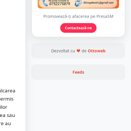
Promovează-ți afacerea pe PresaSM
Contactează-ne
Dezvoltat cu
❤
de
Ottoweb
Feeds
ălcarea
permis
ilor
rea sau
re au