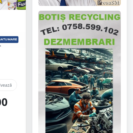
lvează
00