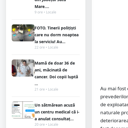
Mare....
9 ore • Locale
FOTO. Tinerii polițiști
care nu dorm noaptea
la serviciu! Au...
22 ore • Locale
Mamă de doar 36 de
ani, măcinată de
cancer. Doi copii luptă
...
Au mai fost 
21 ore • Locale
prevederilor
de exploatar
Un sătmărean acuză
un centru medical că i-
naturale pr
a anulat consultaț...
deteriorarea
20 ore • Locale