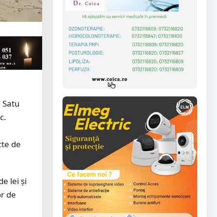
u Satu
c.
cte de
e lei și
or de