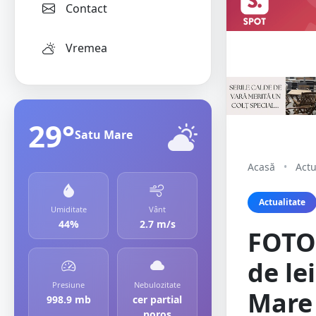
Contact
Vremea
29°
Satu Mare
Acasă
•
Actu
Actualitate
Umiditate
Vânt
44%
2.7 m/s
FOTO
de le
Presiune
Nebulozitate
Mare
998.9 mb
cer partial
noros