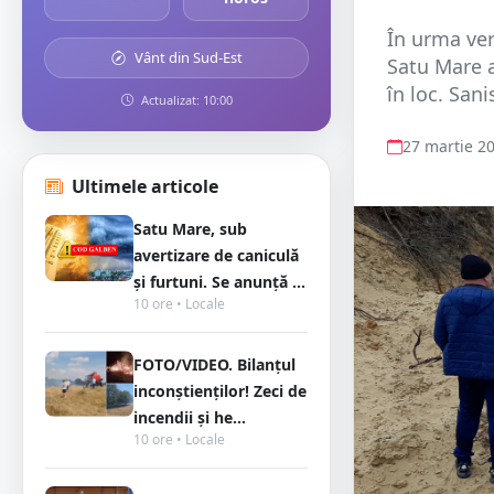
În urma ver
Vânt din Sud-Est
Satu Mare a
în loc. Sani
Actualizat: 10:00
27 martie 2
Ultimele articole
Satu Mare, sub
avertizare de caniculă
și furtuni. Se anunță ...
10 ore • Locale
FOTO/VIDEO. Bilanțul
inconștienților! Zeci de
incendii și he...
10 ore • Locale