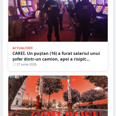
ACTUALITATE
CAREI. Un puștan (16) a furat salariul unui
șofer dintr-un camion, apoi a risipit
aproape toți banii la păcănele
27 iunie 2026