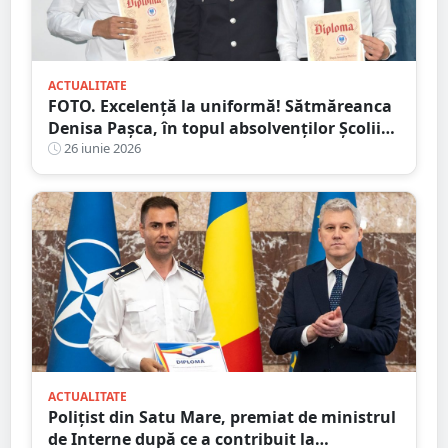
ACTUALITATE
FOTO. Excelență la uniformă! Sătmăreanca
Denisa Pașca, în topul absolvenților Școlii
de Agenți de Poliție
26 iunie 2026
ACTUALITATE
Polițist din Satu Mare, premiat de ministrul
de Interne după ce a contribuit la