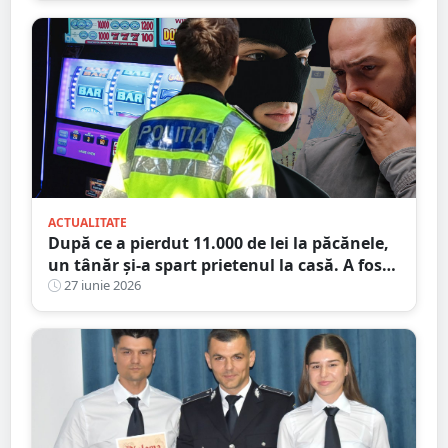
ACTUALITATE
După ce a pierdut 11.000 de lei la păcănele,
un tânăr și-a spart prietenul la casă. A fost
condamnat, dar a plecat acasă
27 iunie 2026