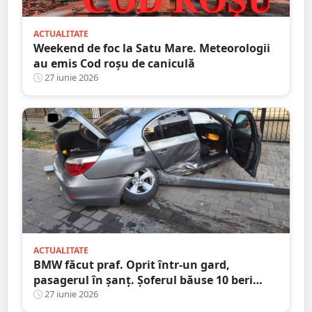
ACTUALITATE
Weekend de foc la Satu Mare. Meteorologii
au emis Cod roșu de caniculă
27 iunie 2026
ACTUALITATE
BMW făcut praf. Oprit într-un gard,
pasagerul în șanț. Șoferul băuse 10 beri
înainte să urce la volan
27 iunie 2026