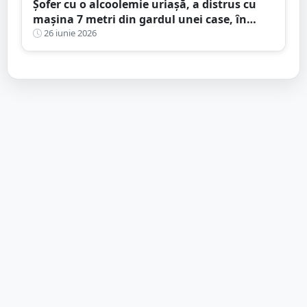
Șofer cu o alcoolemie uriașă, a distrus cu
mașina 7 metri din gardul unei case, în
județul Satu Mare
26 iunie 2026