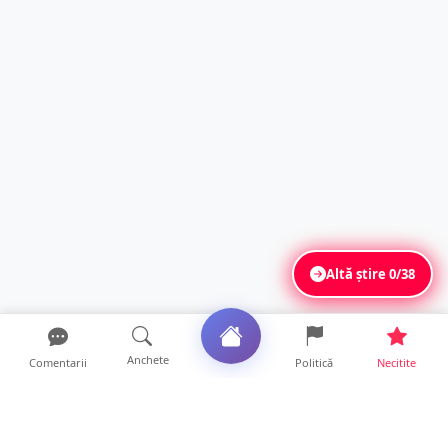
Altă știre
0/38
Anchete
Comentarii
Politică
Necitite
Ultimele articole