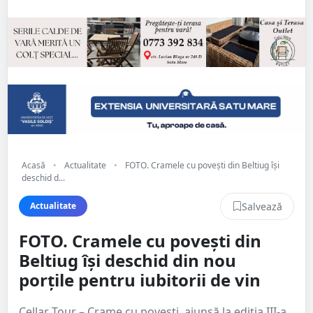
Acasă
•
Actualitate
•
FOTO. Cramele cu povești din Beltiug își
deschid d...
Salvează
Actualitate
FOTO. Cramele cu povești din
Beltiug își deschid din nou
porțile pentru iubitorii de vin
Cellar Tour – Crame cu povești, ajunsă la ediția III-a,