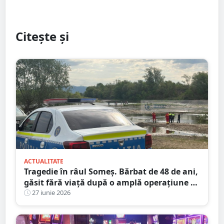
Citește și
ACTUALITATE
Tragedie în râul Someș. Bărbat de 48 de ani,
găsit fără viață după o amplă operațiune de
căutare cu scafandri și bărci de intervenție
27 iunie 2026