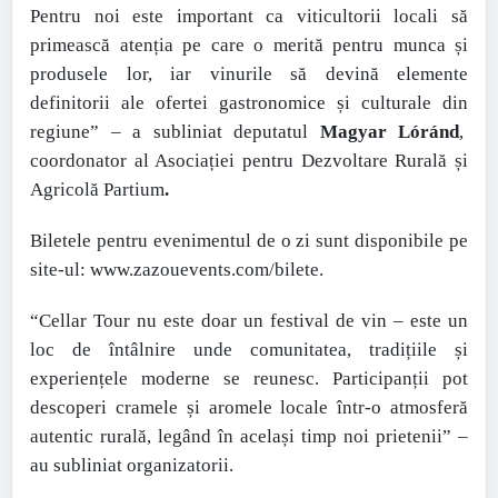
Pentru noi este important ca viticultorii locali să
primească atenția pe care o merită pentru munca și
produsele lor, iar vinurile să devină elemente
definitorii ale ofertei gastronomice și culturale din
regiune” – a subliniat deputatul
Magyar Lóránd
,
coordonator al Asociației pentru Dezvoltare Rurală și
Agricolă Partium
.
Biletele pentru evenimentul de o zi sunt disponibile pe
site-ul: www.zazouevents.com/bilete.
“Cellar Tour nu este doar un festival de vin – este un
loc de întâlnire unde comunitatea, tradițiile și
experiențele moderne se reunesc. Participanții pot
descoperi cramele și aromele locale într-o atmosferă
autentic rurală, legând în același timp noi prietenii” –
au subliniat organizatorii.