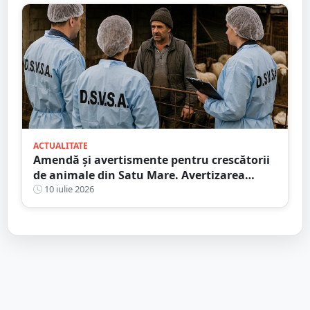
ACTUALITATE
Amendă și avertismente pentru crescătorii
de animale din Satu Mare. Avertizarea
venită de la DSVSA
10 iulie 2026