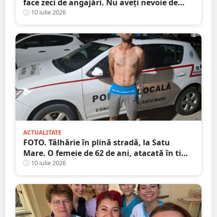
face zeci de angajări. Nu aveți nevoie de
Bacalaureat, salar atractiv
10 iulie 2026
ACTUALITATE
FOTO. Tâlhărie în plină stradă, la Satu
Mare. O femeie de 62 de ani, atacată în timp
ce se întorcea de la cumpărături
10 iulie 2026