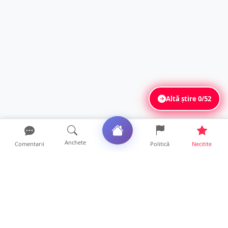
Altă știre
0/52
Anchete
Comentarii
Politică
Necitite
Ultimele articole
O covrigărie și o cantină din Satu Mare,
amendate. Ce s-a gă...
9 ore • Locale