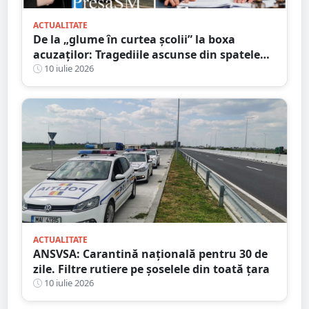
ACTUALITATE
De la „glume în curtea școlii” la boxa
acuzaților: Tragediile ascunse din spatele
bullying-ului și consecințele penale pe care
10 iulie 2026
mulți le ignoră
ACTUALITATE
ANSVSA: Carantină națională pentru 30 de
zile. Filtre rutiere pe șoselele din toată țara
10 iulie 2026