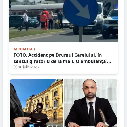
ACTUALITATE
FOTO. Accident pe Drumul Careiului, în
sensul giratoriu de la mall. O ambulanță a
fost chemată la fața locului
10 iulie 2026