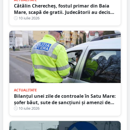
Cătălin Cherecheș, fostul primar din Baia
Mare, scapă de gratii. Judecătorii au decis
eliberarea condiționată
10 iulie 2026
ACTUALITATE
Bilanțul unei zile de controale în Satu Mare:
șofer băut, sute de sancțiuni și amenzi de
peste 86.000 de lei
10 iulie 2026