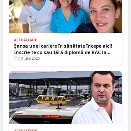
ACTUALITATE
Șansa unei cariere în sănătate începe aici!
Înscrie-te cu sau fără diplomă de BAC la
Școala Postliceală „Henri Coandă” Satu
10 iulie 2026
Mare
ACTUALITATE