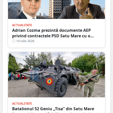
ACTUALITATE
Adrian Cozma prezintă documente AEP
privind contractele PSD Satu Mare cu o
firmă din familia Govor. Valoarea depășește
10 iulie 2026
un milion de lei
ACTUALITATE
Batalionul 52 Geniu „Tisa” din Satu Mare