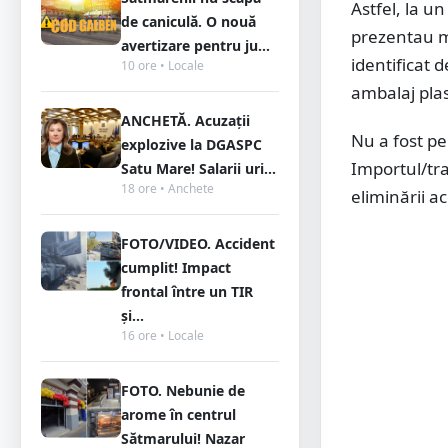
Astfel, la un
de caniculă. O nouă
prezentau m
avertizare pentru ju...
identificat 
10 ore • Locale
ambalaj plas
ANCHETĂ. Acuzații
Nu a fost pe
explozive la DGASPC
Importul/tra
Satu Mare! Salarii uri...
18 ore • Anchete
eliminării ac
FOTO/VIDEO. Accident
cumplit! Impact
frontal între un TIR
și...
16 ore • Locale
FOTO. Nebunie de
arome în centrul
Sătmarului! Nazar