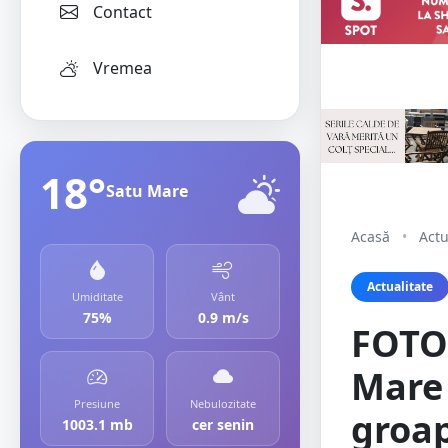
Contact
Vremea
18°
Satu Mare
Acasă
•
Actu
Actualitate
Umiditate
Vânt
75%
0.9 m/s
FOTO.
Mare 
Presiune
Nebulozitate
groap
1003.1 mb
cer senin