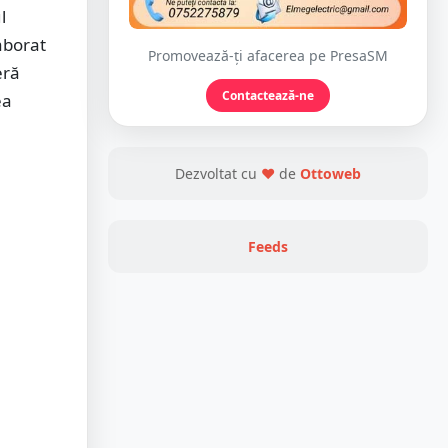
l
aborat
Promovează-ți afacerea pe PresaSM
eră
Contactează-ne
ea
Dezvoltat cu
❤
de
Ottoweb
Feeds