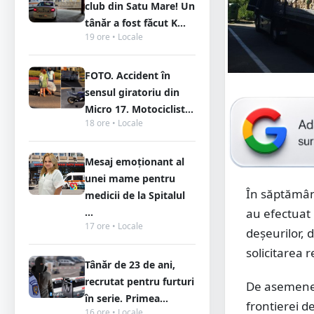
club din Satu Mare! Un
tânăr a fost făcut K...
19 ore • Locale
FOTO. Accident în
sensul giratoriu din
Micro 17. Motociclist...
18 ore • Locale
Mesaj emoționant al
unei mame pentru
În săptămân
medicii de la Spitalul
...
au efectuat 
17 ore • Locale
deşeurilor, d
solicitarea 
Tânăr de 23 de ani,
recrutat pentru furturi
De asemenea
în serie. Primea...
frontierei de
16 ore • Locale