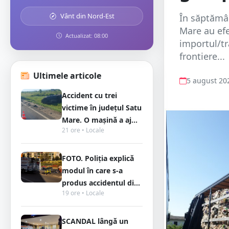
Vânt din Nord-Est
În săptămân
Mare au efe
Actualizat: 08:00
importul/tr
frontiere...
Ultimele articole
5 august 20
Accident cu trei
victime în județul Satu
Mare. O mașină a aj...
21 ore • Locale
FOTO. Poliția explică
modul în care s-a
produs accidentul di...
19 ore • Locale
SCANDAL lângă un