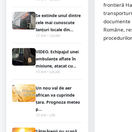
frontieră Ha
transporturi
Se extinde unul dintre
documente ca
cele mai cunoscute
Române, res
lanțuri locale din...
12 ore • Locale
procedurilor
VIDEO. Echipajul unei
ambulanțe aflate în
misiune, atacat cu...
10 ore • Locale
Un nou val de aer
african va cuprinde
țara. Prognoza meteo
p...
10 ore • Life
Sătmărenii nu scapă