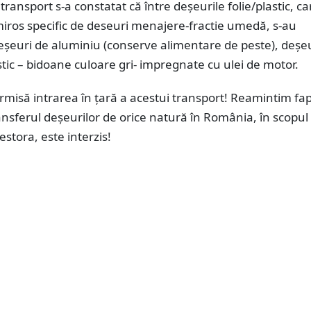
 transport s-a constatat că între deșeurile folie/plastic, ca
iros specific de deseuri menajere-fractie umedă, s-au
deșeuri de aluminiu (conserve alimentare de peste), deșe
tic – bidoane culoare gri- impregnate cu ulei de motor.
rmisă intrarea în țară a acestui transport! Reamintim fap
nsferul deşeurilor de orice natură în România, în scopul
estora, este interzis!