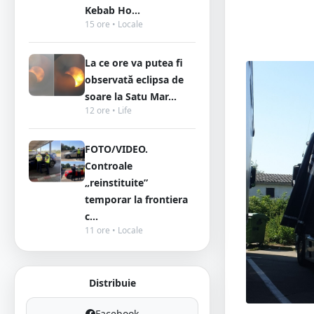
Kebab Ho...
15 ore • Locale
La ce ore va putea fi
observată eclipsa de
soare la Satu Mar...
12 ore • Life
FOTO/VIDEO.
Controale
„reinstituite”
temporar la frontiera
c...
11 ore • Locale
Distribuie
Facebook