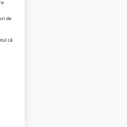
re
uri de
tul că