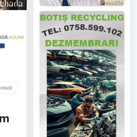
lvează
em