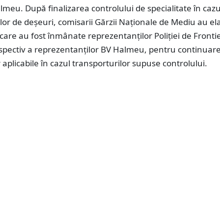
lmeu. După finalizarea controlului de specialitate în cazu
lor de deşeuri, comisarii Gărzii Naţionale de Mediu au el
re au fost înmânate reprezentanţilor Poliţiei de Fronti
pectiv a reprezentanților BV Halmeu, pentru continuar
 aplicabile în cazul transporturilor supuse controlului.