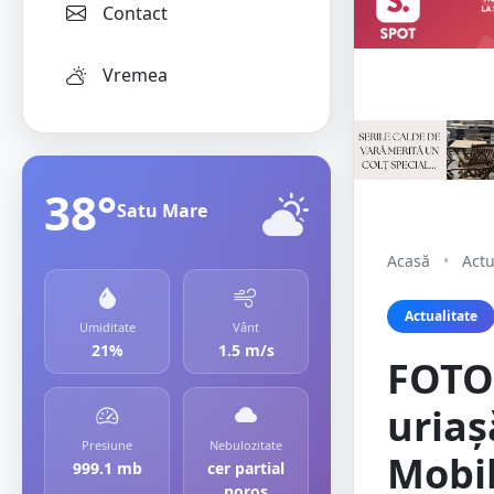
Contact
Vremea
38°
Satu Mare
Acasă
•
Actu
Actualitate
Umiditate
Vânt
21%
1.5 m/s
FOTO.
uriaș
Presiune
Nebulozitate
Mobil
999.1 mb
cer partial
noros