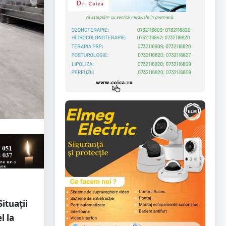
ituaţii
l la