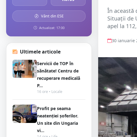
În această 
Vânt din ESE
Situaţii de
apel la 112
Actualizat: 17:00
30 ianuarie
Ultimele articole
Servicii de TOP în
sănătate! Centru de
recuperare medicală
P...
16 ore • Locale
Profit pe seama
neatenției șoferilor.
Un site din Ungaria
vi...
14 ore • Life