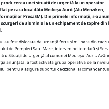
 producerea unei situații de urgență la un operator
lat pe raza localității Medieșu Aurit (Alu Menziken,
ormațiilor PresaSM). Din primele informații, s-a anu
 scurgeri de aluminiu la un echipament de topire din 
.
lui au fost dislocate de urgență forțe și mijloace din cadru
lui de Pompieri Satu Mare, intervenind totodată și Servi
tru Situații de Urgenţă al comunei Medieșul Aurit. Avân
ția anunțată, a fost activată grupa operativă de la nivelu
lui pentru a asigura suportul decizional al comandantul