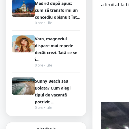
Madrid după apus:
a limitat la 
cum să transformi un
concediu obișnuit înt...
0 ore • Life
Vara, magneziul
dispare mai repede
decât crezi. Iată ce se
î...
0 ore • Life
Sunny Beach sau
Bolata? Cum alegi
tipul de vacanță
potrivit ...
0 ore • Life