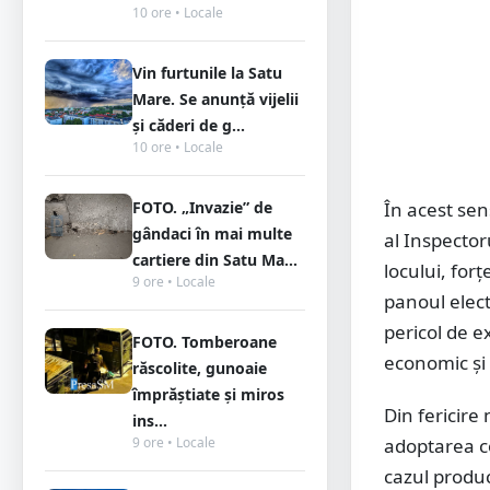
10 ore • Locale
Vin furtunile la Satu
Mare. Se anunță vijelii
și căderi de g...
10 ore • Locale
FOTO. „Invazie” de
În acest sen
gândaci în mai multe
al Inspector
cartiere din Satu Ma...
locului, for
9 ore • Locale
panoul elect
pericol de e
FOTO. Tomberoane
economic și 
răscolite, gunoaie
împrăștiate și miros
Din fericire
ins...
9 ore • Locale
adoptarea c
cazul produc