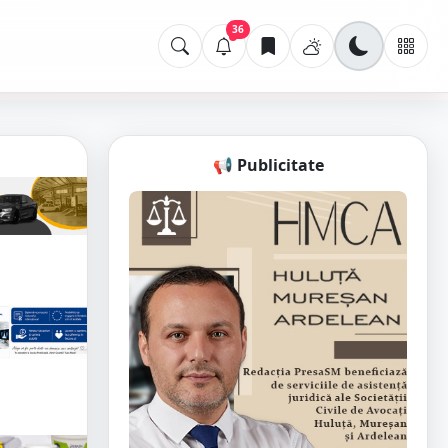
36
📢 Publicitate