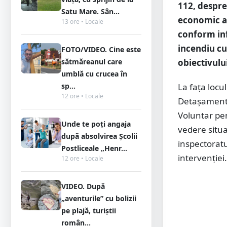
112, despre
Satu Mare. Sân...
economic af
13 ore • Locale
conform inf
incendiu cu
FOTO/VIDEO. Cine este
sătmăreanul care
obiectivului
umblă cu crucea în
sp...
La fața locu
12 ore • Locale
Detașamentu
Voluntar pen
Unde te poți angaja
vedere situa
după absolvirea Școlii
inspectoratu
Postliceale „Henr...
intervenției.
12 ore • Locale
VIDEO. După
„aventurile” cu bolizii
pe plajă, turiștii
român...