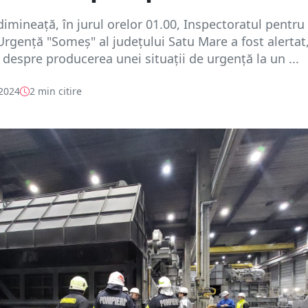
dimineață, în jurul orelor 01.00, Inspectoratul pentru
 Urgenţă "Someș" al judeţului Satu Mare a fost alertat,
, despre producerea unei situații de urgență la un ...
 2024
2 min citire