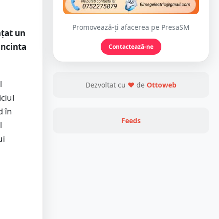
Promovează-ți afacerea pe PresaSM
nțat un
incinta
Contactează-ne
l
Dezvoltat cu
❤
de
Ottoweb
ciul
d în
Feeds
l
ui