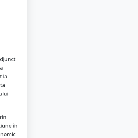
Adjunct
ța
t la
nta
ului
rin
iune în
conomic