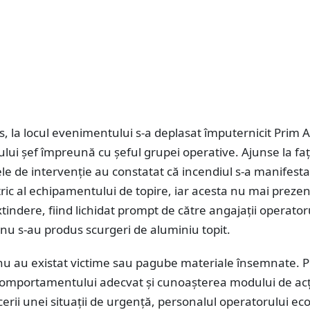
s, la locul evenimentului s-a deplasat împuternicit Prim 
ului șef împreună cu șeful grupei operative. Ajunse la fa
țele de intervenție au constatat că incendiul s-a manifesta
ric al echipamentului de topire, iar acesta nu mai preze
xtindere, fiind lichidat prompt de către angajații operator
nu s-au produs scurgeri de aluminiu topit.
 nu au existat victime sau pagube materiale însemnate. P
omportamentului adecvat şi cunoaşterea modului de acţ
erii unei situaţii de urgenţă, personalul operatorului e