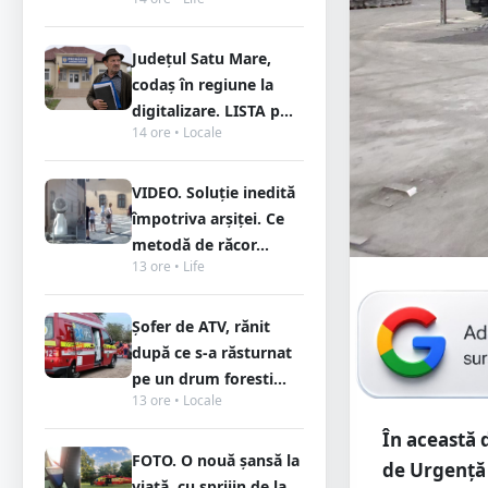
Județul Satu Mare,
codaș în regiune la
digitalizare. LISTA p...
14 ore • Locale
VIDEO. Soluție inedită
împotriva arșiței. Ce
metodă de răcor...
13 ore • Life
Șofer de ATV, rănit
după ce s-a răsturnat
pe un drum foresti...
13 ore • Locale
În această 
FOTO. O nouă șansă la
de Urgenţă 
viață, cu sprijin de la