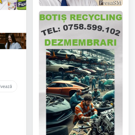
lvează