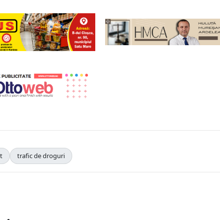
t
trafic de droguri