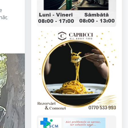
e
năr,