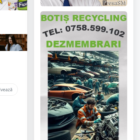
lvează