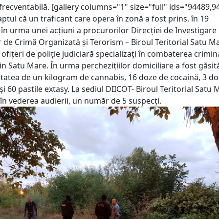
frecventabilă. [gallery columns="1" size="full" ids="94489,9
tul că un traficant care opera în zonă a fost prins, în 19
în urma unei acțiuni a procurorilor Direcției de Investigare
r de Crimă Organizată și Terorism – Biroul Teritorial Satu M
fiţeri de poliţie judiciară specializați în combaterea criminal
n Satu Mare. În urma percheziţiilor domiciliare a fost găsită
titatea de un kilogram de cannabis, 16 doze de cocaină, 3 d
 60 pastile extasy. La sediul DIICOT- Biroul Teritorial Satu 
 în vederea audierii, un număr de 5 suspecţi.