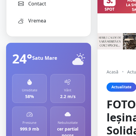
Contact
Vremea
24°
Satu Mare
Acasă
•
Actu
Actualitate
Umiditate
Vânt
58%
2.2 m/s
FOTO.
leșin
Presiune
Nebulozitate
Solid
999.9 mb
cer partial
noros