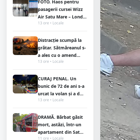
FOTO. Haos pentru
pasagerii cursei Wizz
Air Satu Mare – Lond...
13 ore • Locale
Distracție scumpă la
grătar. Sătmăreanul s-
a ales cu o amend...
13 ore • Locale
CURAJ PENAL. Un
bunic de 72 de ani s-a
urcat la volan și a d...
13 ore • Locale
DRAMĂ. Bărbat găsit
mort, astăzi, într-un
apartament din Sat...
11 ore • Locale