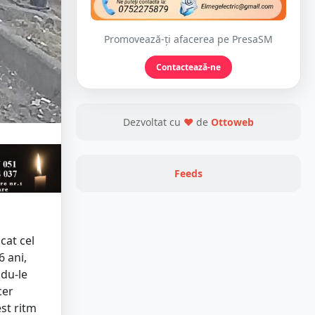
Promovează-ți afacerea pe PresaSM
Contactează-ne
Dezvoltat cu
❤
de
Ottoweb
Feeds
icat cel
6 ani,
ndu-le
cer
est ritm