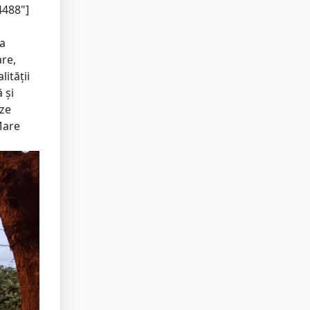
4488"]
 a
are,
ității
 şi
oze
Mare