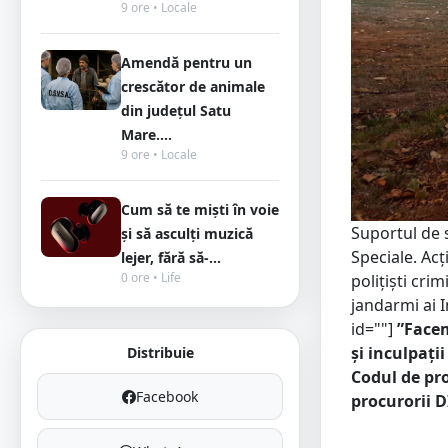
9 ore • Locale
Amendă pentru un
crescător de animale
din județul Satu
Mare....
9 ore • Locale
Cum să te miști în voie
Suportul de s
și să asculți muzică
Speciale. Acţ
lejer, fără să-...
0 ore • Life
polițiști cri
jandarmi ai 
id=""]
”Facem
și inculpați
Distribuie
Codul de pr
Facebook
procurorii 