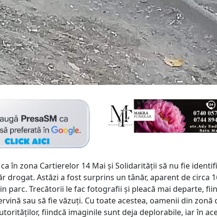
ca în zona Cartierelor 14 Mai și Solidarității să nu fie identif
r drogat. Astăzi a fost surprins un tânăr, aparent de circa 1
n parc. Trecătorii le fac fotografii și pleacă mai departe, fii
rvină sau să fie văzuți. Cu toate acestea, oamenii din zonă 
utorităților, fiindcă imaginile sunt deja deplorabile, iar în ac