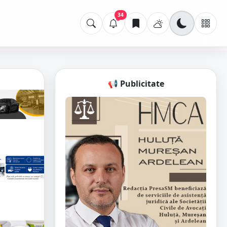
34
📢 Publicitate