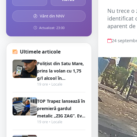
Nu trece o z
Vânt din NNV
identificat 
aparent de c
Actualizat: 23:00
24 septembr
Ultimele articole
Polițist din Satu Mare,
prins la volan cu 1,75
g/l alcool în...
19 ore • Locale
TOP Trapez lansează în
premieră gardul
metalic „ZIG ZAG”. Ev...
19 ore • Locale