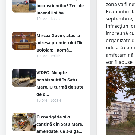
zona va fi ne
inconștienților! Zeci de
Reamintim fap
incendii și he...
septembrie, 
10 ore • Locale
Infracțiunilo
împreună cu o
Mircea Govor, atac la
organizate di
adresa premierului Ilie
ridicată can
Bolojan: „Româ...
amfetamină şi
10 ore • Politică
vor fi aduse,
VIDEO. Noapte
neobișnuită în Satu
Mare. O turmă de sute
de o...
10 ore • Locale
O covrigărie și o
cantină din Satu Mare,
amendate. Ce s-a gă...