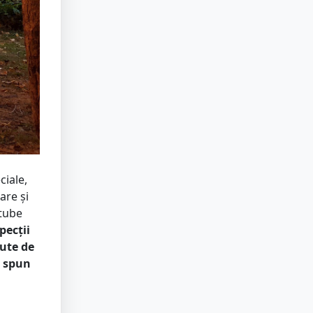
ciale,
are și
utube
pecții
zute de
, spun