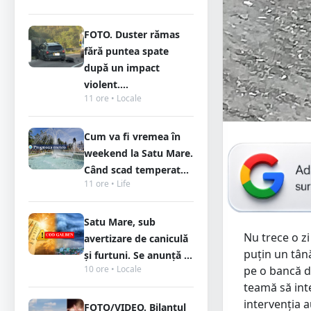
FOTO. Duster rămas
fără puntea spate
după un impact
violent....
11 ore • Locale
Cum va fi vremea în
weekend la Satu Mare.
Când scad temperat...
11 ore • Life
Satu Mare, sub
Nu trece o zi 
avertizare de caniculă
puțin un tână
și furtuni. Se anunță ...
pe o bancă di
10 ore • Locale
teamă să inte
intervenția a
FOTO/VIDEO. Bilanțul