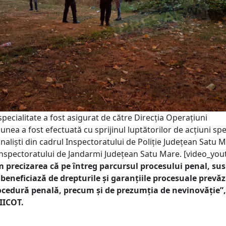
pecialitate a fost asigurat de către Direcţia Operaţiuni
iunea a fost efectuată cu sprijinul luptătorilor de acțiuni spe
minaliști din cadrul Inspectoratului de Poliție Județean Satu M
Inspectoratului de Jandarmi Județean Satu Mare. [video_yo
 precizarea că pe întreg parcursul procesului penal, sus
i beneficiază de drepturile și garanțiile procesuale prevă
ocedură penală, precum și de prezumția de nevinovăție”
DIICOT.