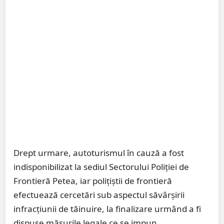
Drept urmare, autoturismul în cauză a fost
indisponibilizat la sediul Sectorului Poliției de
Frontieră Petea, iar polițiștii de frontieră
efectuează cercetări sub aspectul săvârșirii
infracțiunii de tăinuire, la finalizare urmând a fi
dispuse măsurile legale ce se impun.