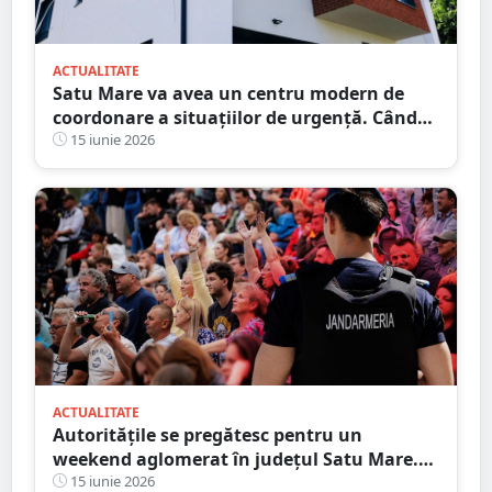
ACTUALITATE
Satu Mare va avea un centru modern de
coordonare a situațiilor de urgență. Când
va deveni operațional
15 iunie 2026
ACTUALITATE
Autoritățile se pregătesc pentru un
weekend aglomerat în județul Satu Mare.
Prefectul cere seriozitate și profesionalism
15 iunie 2026