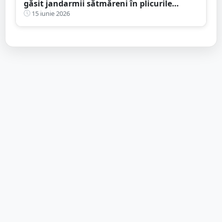
găsit jandarmii sătmăreni în plicurile
aruncate
15 iunie 2026