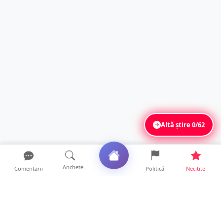
Altă știre
0/62
Anchete
Comentarii
Politică
Necitite
Ultimele articole