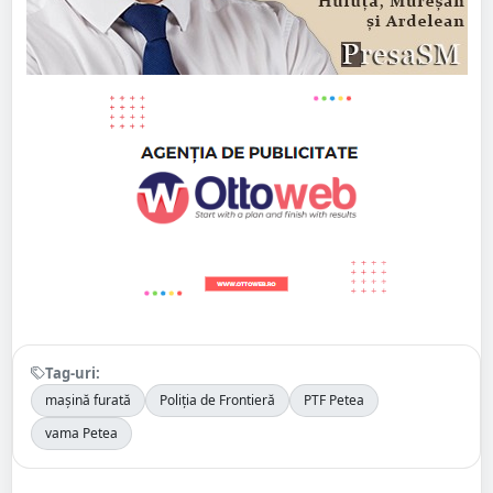
Tag-uri:
mașină furată
Poliția de Frontieră
PTF Petea
vama Petea