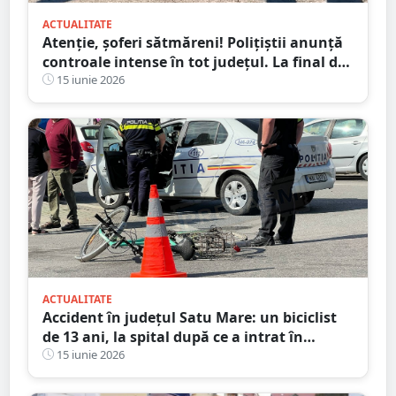
ACTUALITATE
Atenție, șoferi sătmăreni! Polițiștii anunță
controale intense în tot județul. La final de
săptămână e programată și o acțiune-
15 iunie 2026
maraton de 24 de ore
ACTUALITATE
Accident în județul Satu Mare: un biciclist
de 13 ani, la spital după ce a intrat în
coliziune cu un autoturism
15 iunie 2026