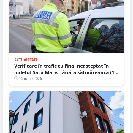
ACTUALITATE
Verificare în trafic cu final neașteptat în
județul Satu Mare. Tânăra sătmăreancă (18
ani) s-a ales cu dosar penal
15 iunie 2026