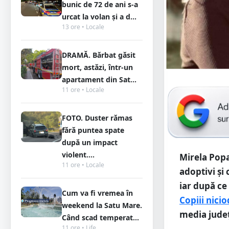
bunic de 72 de ani s-a
urcat la volan și a d...
13 ore • Locale
DRAMĂ. Bărbat găsit
mort, astăzi, într-un
apartament din Sat...
11 ore • Locale
FOTO. Duster rămas
fără puntea spate
după un impact
violent....
Mirela Popa,
11 ore • Locale
adoptivi și 
iar după ce 
Cum va fi vremea în
Copiii nicio
weekend la Satu Mare.
media județe
Când scad temperat...
11 ore • Life