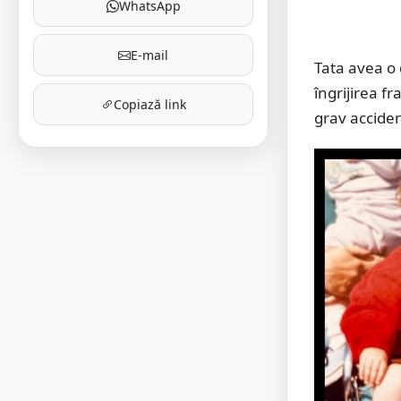
WhatsApp
E-mail
Tata avea o 
îngrijirea fr
Copiază link
grav acciden