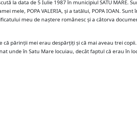
ută la data de 5 Iulie 1987 în municipiul SATU MARE. Su
mei mele, POPA VALERIA, și a tatălui, POPA IOAN. Sunt î
tificatului meu de naștere românesc și a câtorva docume
e că părinții mei erau despărțiți și că mai aveau trei copii
at unde în Satu Mare locuiau, decât faptul că erau în loc