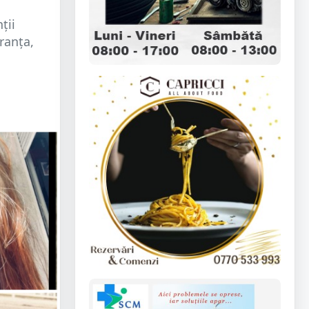
ții
Franța,