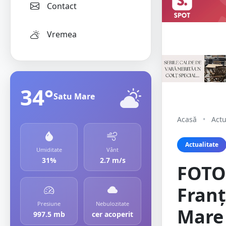
Contact
Vremea
34°
Satu Mare
Acasă
•
Actu
Actualitate
Umiditate
Vânt
31%
2.7 m/s
FOTO.
Franț
Presiune
Nebulozitate
Mare 
997.5 mb
cer acoperit