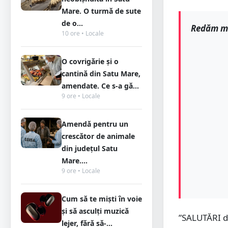
Mare. O turmă de sute
de o...
Redăm mai
10 ore • Locale
O covrigărie și o
cantină din Satu Mare,
amendate. Ce s-a gă...
9 ore • Locale
Amendă pentru un
crescător de animale
din județul Satu
Mare....
9 ore • Locale
Cum să te miști în voie
și să asculți muzică
”SALUTĂRI d
lejer, fără să-...