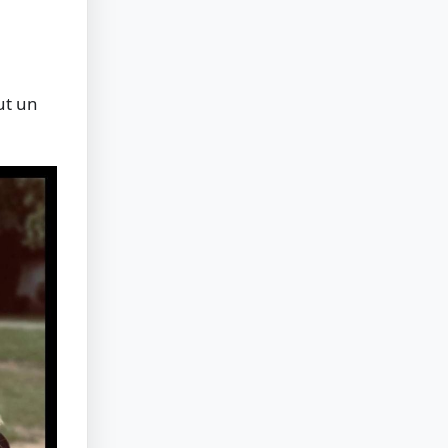
vut un