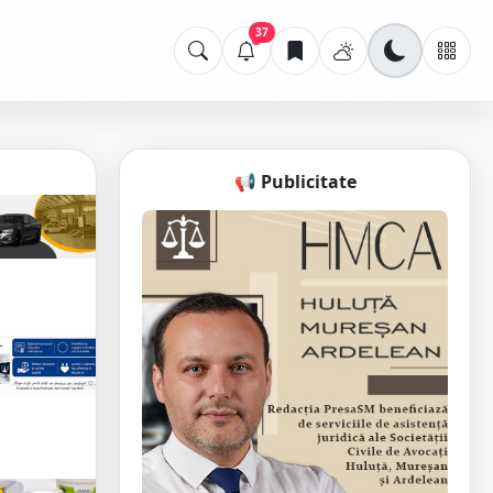
37
📢 Publicitate