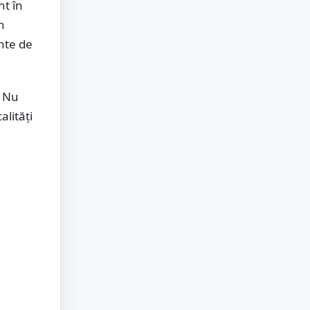
nt în
n
nte de
. Nu
alități