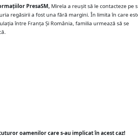
formațiilor PresaSM,
Mirela a reușit să le contacteze pe s
uria regăsirii a fost una fără margini. În limita în care est
ulația între Franța Și România, familia urmează să se
că.
turor oamenilor care s-au implicat în acest caz!