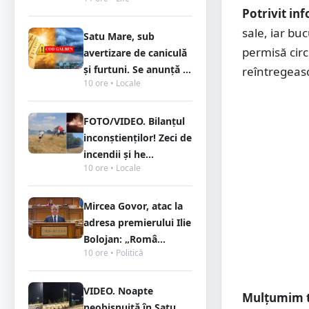
Potrivit in
sale, iar buc
Satu Mare, sub
permisă circ
avertizare de caniculă
și furtuni. Se anunță ...
reîntregeas
10 ore • Locale
FOTO/VIDEO. Bilanțul
inconștienților! Zeci de
incendii și he...
10 ore • Locale
Mircea Govor, atac la
adresa premierului Ilie
Bolojan: „Româ...
10 ore • Politică
VIDEO. Noapte
Mulțumim tu
neobișnuită în Satu