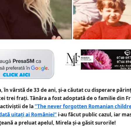
 în vârstă de 33 de ani, și-a căutat cu disperare părinț
cei trei frați. Tânăra a fost adoptată de o familie din F
activiștii de la
”The never forgotten Romanian childre
dată uitați ai României”
i-au făcut public cazul, iar ma
ană a preluat apelul, Mirela și-a găsit surorile!