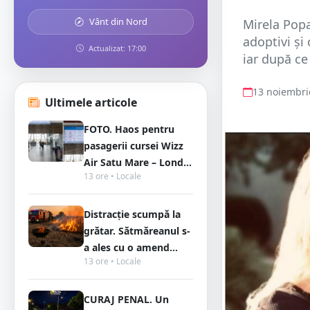
Vânt din Nord
Mirela Popa
adoptivi și 
Actualizat: 17:00
iar după ce
13 noiembri
Ultimele articole
FOTO. Haos pentru
pasagerii cursei Wizz
Air Satu Mare – Lond...
13 ore • Locale
Distracție scumpă la
grătar. Sătmăreanul s-
a ales cu o amend...
13 ore • Locale
CURAJ PENAL. Un