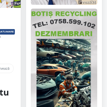
lvează
atu