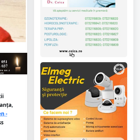
ii
ranța,
n -
ss