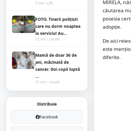
MIRELA, născ
0 ore • Life
căutarea ma
posesia cer
FOTO. Tinerii polițiști
care nu dorm noaptea
adopție.
la serviciu! Au...
22 ore • Locale
De aici reies
este mențion
Mamă de doar 36 de
diferite.
ani, măcinată de
cancer. Doi copii luptă
...
21 ore • Locale
Distribuie
Facebook