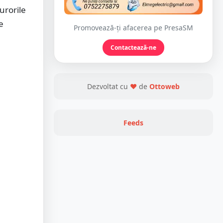
urorile
e
Promovează-ți afacerea pe PresaSM
Contactează-ne
Dezvoltat cu
❤
de
Ottoweb
Feeds