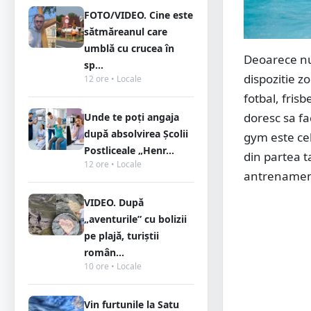
FOTO/VIDEO. Cine este
sătmăreanul care
umblă cu crucea în
Deoarece nu 
sp...
dispozitie z
12 ore • Locale
fotbal, fris
doresc sa f
Unde te poți angaja
după absolvirea Școlii
gym este cel
Postliceale „Henr...
din partea t
12 ore • Locale
antrenamen
VIDEO. După
„aventurile” cu bolizii
pe plajă, turiștii
român...
10 ore • Locale
Vin furtunile la Satu