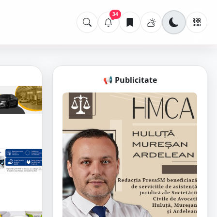
34
📢 Publicitate