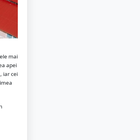
ele mai
ea apei
 iar cei
ncimea
în