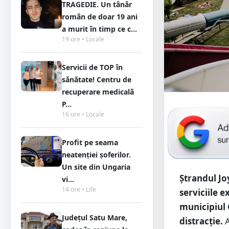
TRAGEDIE. Un tânăr
român de doar 19 ani
a murit în timp ce c...
19 ore • Locale
Servicii de TOP în
sănătate! Centru de
recuperare medicală
P...
16 ore • Locale
Profit pe seama
neatenției șoferilor.
Un site din Ungaria
Ștrandul Jo
vi...
14 ore • Life
serviciile 
municipiul 
Județul Satu Mare,
distracție.
A