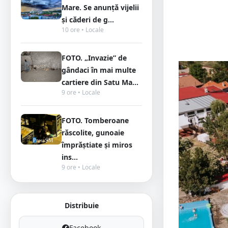
Mare. Se anunță vijelii
și căderi de g...
10 ore • Locale
FOTO. „Invazie” de
gândaci în mai multe
cartiere din Satu Ma...
9 ore • Locale
FOTO. Tomberoane
răscolite, gunoaie
împrăștiate și miros
ins...
9 ore • Locale
Distribuie
Facebook