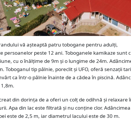
trandului vă așteaptă patru tobogane pentru adulți,
 persoanelor peste 12 ani. Toboganele kamikaze sunt c
giune, cu o înălțime de 9m și o lungime de 24m. Adâncim
. Toboganul tip pâlnie, poreclit și UFO, oferă senzații tari,
învârt ca într-o pâlnie înainte de a cădea în piscină. Adâ
e 1,8m.
 creat din dorința de a oferi un colț de odihnă și relaxare 
rii. Apa din lac este filtrată și nu conține clor. Adâncimea
i este de 2,5 m, iar diametrul lacului este de 30 m.