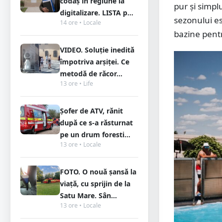
codaș în regiune la
pur și simplu
digitalizare. LISTA p...
sezonului es
14 ore • Locale
bazine pentr
VIDEO. Soluție inedită
împotriva arșiței. Ce
metodă de răcor...
13 ore • Life
Șofer de ATV, rănit
după ce s-a răsturnat
pe un drum foresti...
13 ore • Locale
FOTO. O nouă șansă la
viață, cu sprijin de la
Satu Mare. Sân...
13 ore • Locale