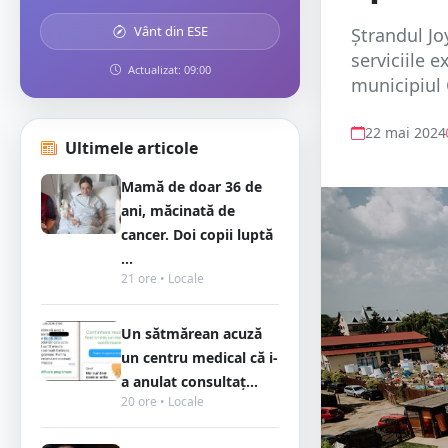
Vânt din ESE
Ștrandul Jo
serviciile 
Actualizat: 09:00
municipiul 
22 mai 2024
Ultimele articole
Mamă de doar 36 de
ani, măcinată de
cancer. Doi copii luptă
...
21 ore • Locale
Un sătmărean acuză
un centru medical că i-
a anulat consultaț...
20 ore • Locale