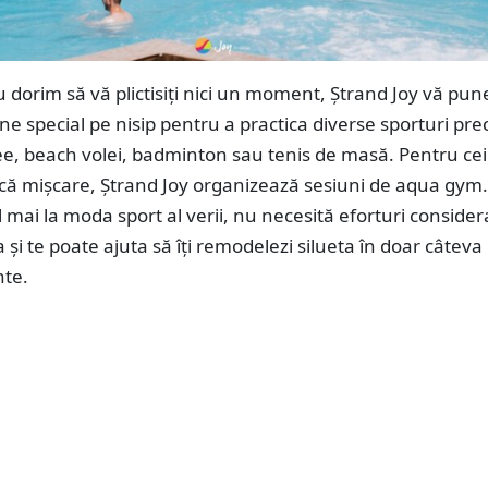
dorim să vă plictisiți nici un moment, Ștrand Joy vă pune
one special pe nisip pentru a practica diverse sporturi pr
bee, beach volei, badminton sau tenis de masă. Pentru cei
acă mișcare, Ștrand Joy organizează sesiuni de aqua gym
 mai la moda sport al verii, nu necesită eforturi consider
a și te poate ajuta să îți remodelezi silueta în doar câteva
te.