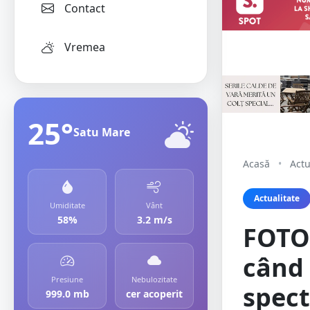
Contact
Vremea
25°
Satu Mare
Acasă
•
Actu
Actualitate
Umiditate
Vânt
58%
3.2 m/s
FOTO.
când 
Presiune
Nebulozitate
spect
999.0 mb
cer acoperit