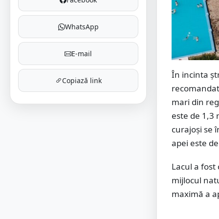
WhatsApp
E-mail
În incinta ș
Copiază link
recomandate
mari din re
este de 1,3 m
curajoși se 
apei este d
Lacul a fost
mijlocul natu
maximă a ape