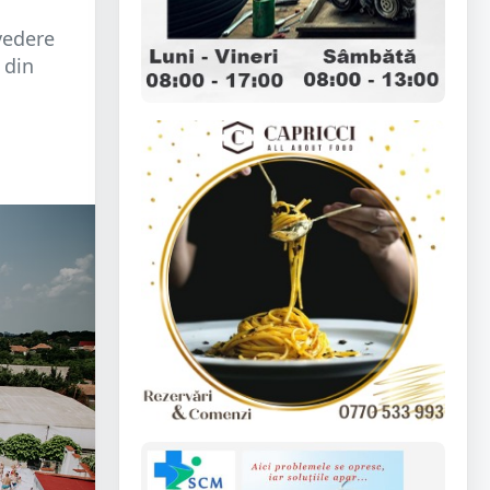
 vedere
 din