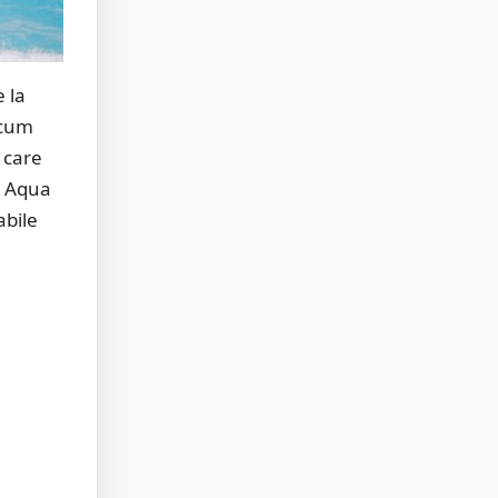
 la
ecum
 care
. Aqua
abile