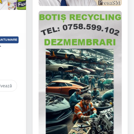
lvează