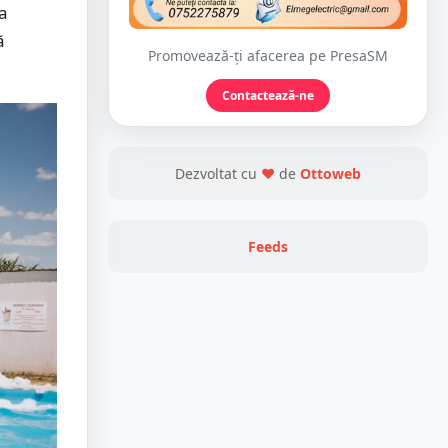
ta
ă
Promovează-ți afacerea pe PresaSM
Contactează-ne
Dezvoltat cu
❤
de
Ottoweb
Feeds