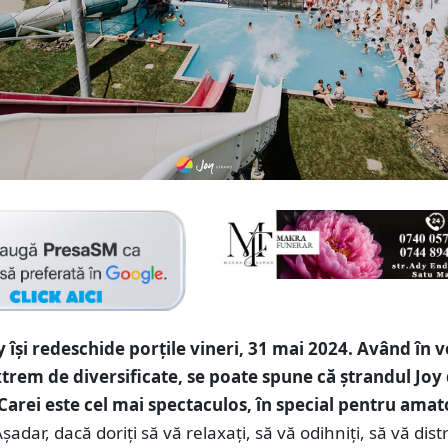
y își redeschide porțile vineri, 31 mai 2024. Având în 
extrem de diversificate, se poate spune că ștrandul Joy
Carei este cel mai spectaculos, în special pentru amat
șadar, dacă doriți să vă relaxați, să vă odihniți, să vă dist