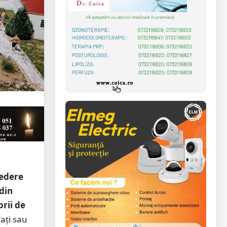
vedere
 din
orii de
rați sau