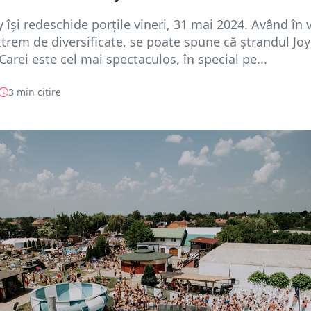
y își redeschide porțile vineri, 31 mai 2024. Având în
extrem de diversificate, se poate spune că ștrandul Joy
Carei este cel mai spectaculos, în special pe...
3 min citire