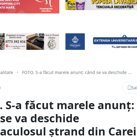
alitate
•
FOTO. S-a făcut marele anunț: când se va deschide ...
Sa
 S-a făcut marele anunț:
se va deschide
aculosul ștrand din Carei