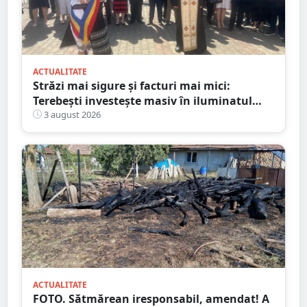
ACTUALITATE
Străzi mai sigure și facturi mai mici:
Terebești investește masiv în iluminatul
public
3 august 2026
ACTUALITATE
FOTO. Sătmărean iresponsabil, amendat! A