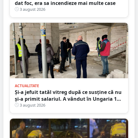
dat foc, era sa incendieze mai multe case
3 august 2026
ACTUALITATE
Și-a jefuit tatăl vitreg după ce susține că nu
și-a primit salariul. A vândut în Ungaria 120
de role de vată și gresie de 7.000 de euro
3 august 2026