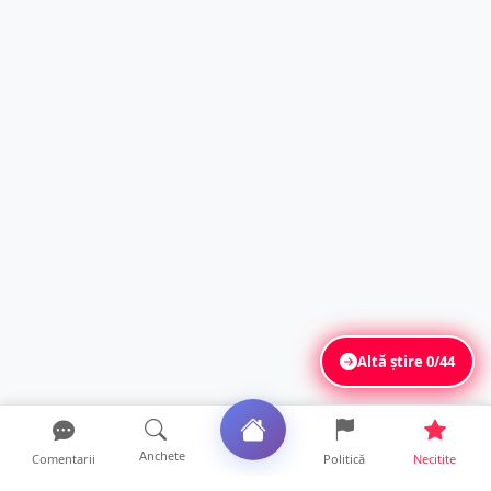
Altă știre
0/44
Anchete
Comentarii
Politică
Necitite