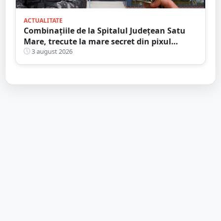
ACTUALITATE
Combinațiile de la Spitalul Județean Satu
Mare, trecute la mare secret din pixul
ministrului
3 august 2026