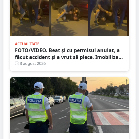
ACTUALITATE
FOTO/VIDEO. Beat și cu permisul anulat, a
făcut accident și a vrut să plece. Imobilizat
de trecători
3 august 2026