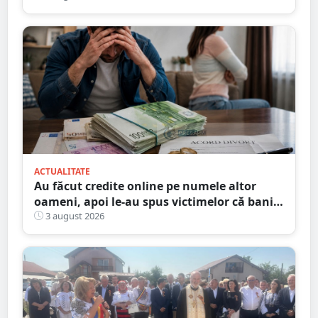
ACTUALITATE
Au făcut credite online pe numele altor
oameni, apoi le-au spus victimelor că banii
sunt din... moștenire
3 august 2026