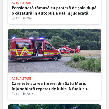
ACTUALITATE
Pensionară rămasă cu proteză de șold după
o căzătură în autobuz a dat în judecată
Transurban
11 iulie 2026
ACTUALITATE
Care este starea tinerei din Satu Mare,
înjunghiată repetat de iubit. A fugit cu
cuțitul în piept, pe stradă
11 iulie 2026