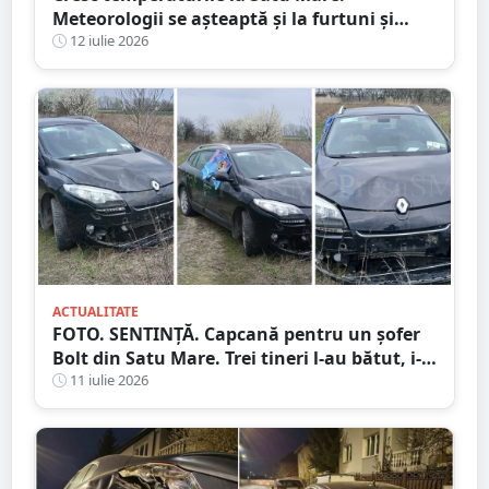
Meteorologii se așteaptă și la furtuni și
vijelii. Prognoza meteo pentru săptămâna
12 iulie 2026
următoare
ACTUALITATE
FOTO. SENTINȚĂ. Capcană pentru un șofer
Bolt din Satu Mare. Trei tineri l-au bătut, i-
au furat mașina și banii după ce l-au
11 iulie 2026
chemat prin aplicație