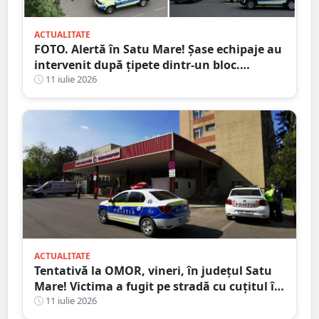
ACTUALITATE
FOTO. Alertă în Satu Mare! Șase echipaje au
intervenit după țipete dintr-un bloc.
Motivul i-a făcut pe toți să zâmbească
11 iulie 2026
ACTUALITATE
Tentativă la OMOR, vineri, în județul Satu
Mare! Victima a fugit pe stradă cu cuțitul în
piept
11 iulie 2026