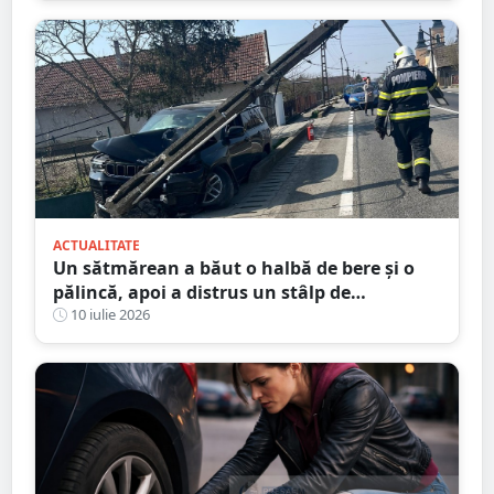
ACTUALITATE
Un sătmărean a băut o halbă de bere și o
pălincă, apoi a distrus un stâlp de
electricitate
10 iulie 2026