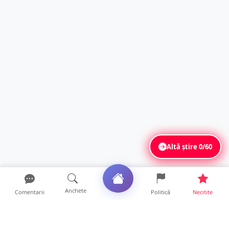
Altă știre
0/60
Anchete
Comentarii
Politică
Necitite