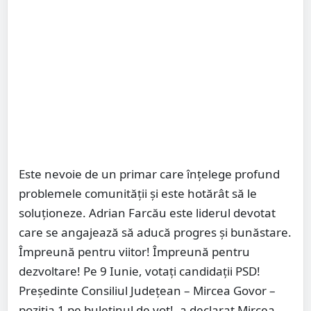
Este nevoie de un primar care înțelege profund
problemele comunității și este hotărât să le
soluționeze. Adrian Farcău este liderul devotat
care se angajează să aducă progres și bunăstare.
Împreună pentru viitor! Împreună pentru
dezvoltare! Pe 9 Iunie, votați candidații PSD!
Președinte Consiliul Județean – Mircea Govor –
poziția 1 pe buletinul de vot!, a declarat Mircea