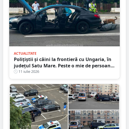
ACTUALITATE
Polițiștii și câini la frontieră cu Ungaria, în
județul Satu Mare. Peste o mie de persoane
verificate
11 iulie 2026