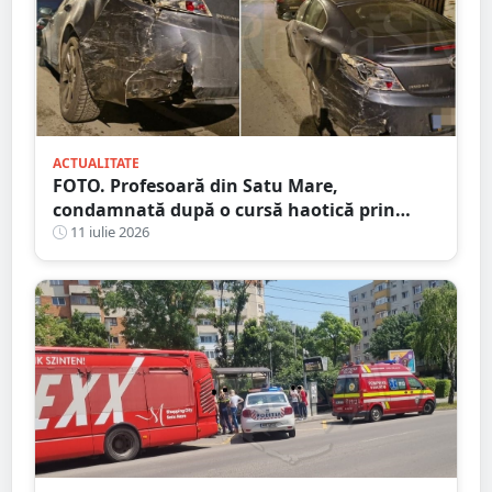
ACTUALITATE
FOTO. Profesoară din Satu Mare,
condamnată după o cursă haotică prin
oraș. Alcoolemie uriașă, oprită de un șofer
11 iulie 2026
curajos