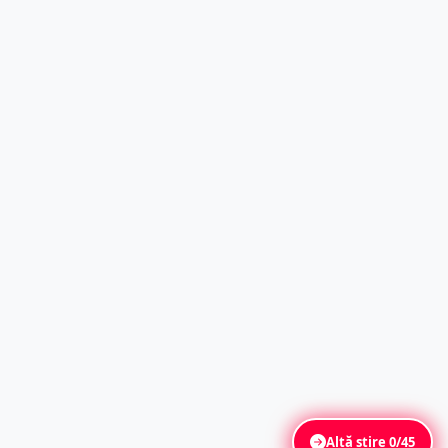
Altă știre
0/45