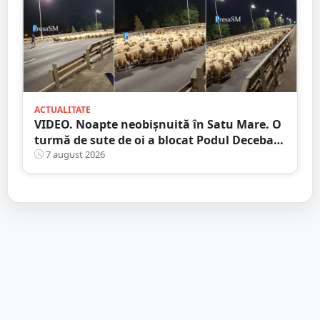
ACTUALITATE
VIDEO. Noapte neobișnuită în Satu Mare. O
turmă de sute de oi a blocat Podul Decebal.
Gest de apreciat al ciobanului
7 august 2026