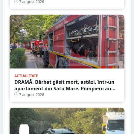
Satu Mare
7 august 2026
ACTUALITATE
DRAMĂ. Bărbat găsit mort, astăzi, într-un
apartament din Satu Mare. Pompierii au
spart ușa
7 august 2026