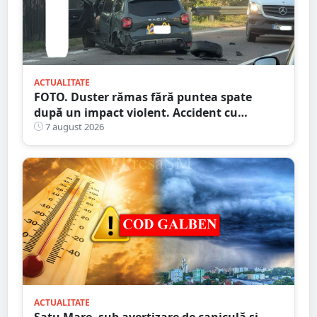
ACTUALITATE
FOTO. Duster rămas fără puntea spate
după un impact violent. Accident cu
implicarea unei mașini din Satu Mare
7 august 2026
ACTUALITATE
Satu Mare, sub avertizare de caniculă și