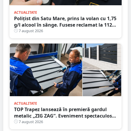
ACTUALITATE
Polițist din Satu Mare, prins la volan cu 1,75
g/l alcool în sânge. Fusese reclamat la 112
că circula pe contrasens
7 august 2026
ACTUALITATE
TOP Trapez lansează în premieră gardul
metalic „ZIG ZAG”. Eveniment spectaculos
în Grădina Romei
7 august 2026