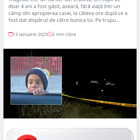
doar 4 ani a fost găsit, aseară, fără viaţă într-un
câmp din apropierea casei, la câteva ore după ce a
fost dat dispărut de către bunica lui. Pe trupu...
13 ianuarie 2025
2 min citire