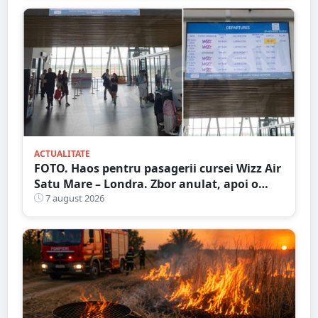
ACTUALITATE
FOTO. Haos pentru pasagerii cursei Wizz Air
Satu Mare – Londra. Zbor anulat, apoi o
nouă întârziere. Fără explicații clare
7 august 2026