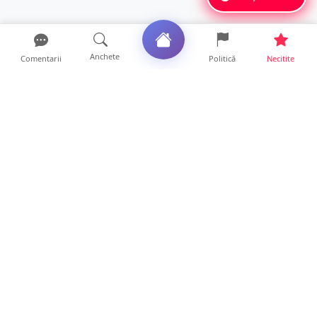
Anchete
Comentarii
Politică
Necitite
Ultimele articole
FOTO. Imagini dramatice. Pești sufocați pe
lacul Călinești. ...
14 ore • Locale
Peste 230 de locuri de muncă disponibile în
Satu Mare. Alte ...
14 ore • Life
Probleme cu apa potabilă în șapte localități
din Satu Mare. ...
13 ore • Locale