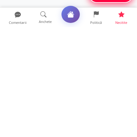
Anchete
Comentarii
Politică
Necitite
Ultimele articole
Polițist din Satu Mare, prins la volan cu 1,75
g/l alcool în...
19 ore • Locale
TOP Trapez lansează în premieră gardul
metalic „ZIG ZAG”. Ev...
19 ore • Locale
FOTO. Haos pentru pasagerii cursei Wizz Air
Satu Mare – Lond...
13 ore • Locale