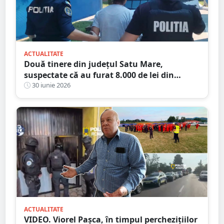
ACTUALITATE
Două tinere din județul Satu Mare,
suspectate că au furat 8.000 de lei din
buzunarul unui tânăr
30 iunie 2026
ACTUALITATE
VIDEO. Viorel Pașca, în timpul perchezițiilor