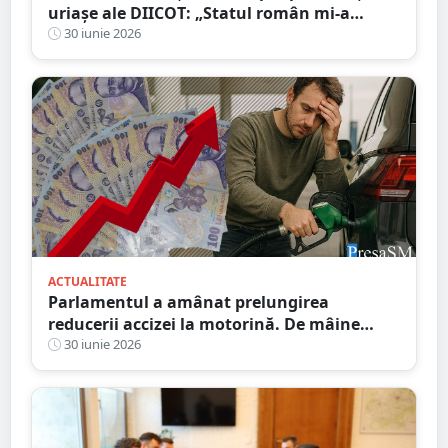
uriașe ale DIICOT: „Statul român mi-a
trimis oamenii. Acum mă acuză că sunt
30 iunie 2026
grup infracțional”
ACTUALITATE
Parlamentul a amânat prelungirea
reducerii accizei la motorină. De mâine
cresc prețurile la combustibil
30 iunie 2026