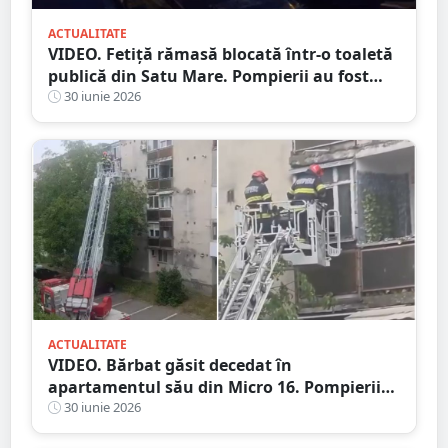
ACTUALITATE
VIDEO. Fetiță rămasă blocată într-o toaletă
publică din Satu Mare. Pompierii au fost
solicitați de urgență
30 iunie 2026
ACTUALITATE
VIDEO. Bărbat găsit decedat în
apartamentul său din Micro 16. Pompierii
au pătruns prin balcon
30 iunie 2026