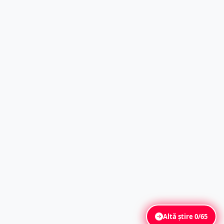
Altă știre
0/65