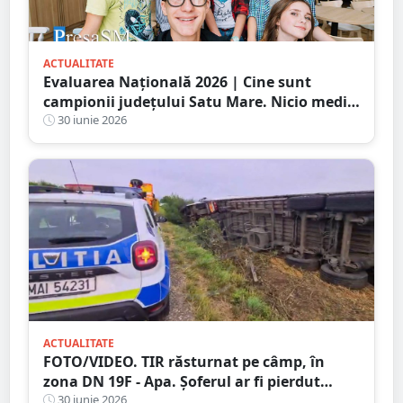
ACTUALITATE
Evaluarea Națională 2026 | Cine sunt
campionii județului Satu Mare. Nicio medie
de zece
30 iunie 2026
ACTUALITATE
FOTO/VIDEO. TIR răsturnat pe câmp, în
zona DN 19F - Apa. Șoferul ar fi pierdut
controlul într-o curbă
30 iunie 2026