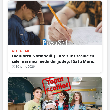
ACTUALITATE
Evaluarea Națională | Care sunt școlile cu
cele mai mici medii din județul Satu Mare.
Rezultatele arată decalaje importante între
30 iunie 2026
unitățile de învățământ