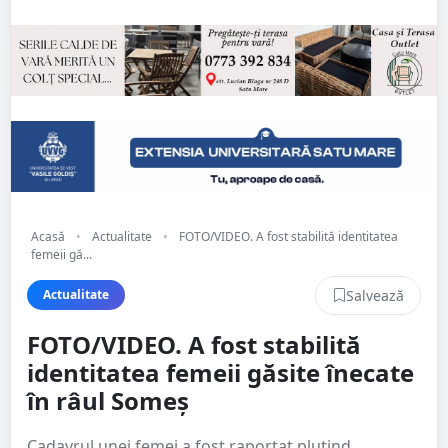
Acasă
•
Actualitate
•
FOTO/VIDEO. A fost stabilită identitatea
femeii gă...
Salvează
Actualitate
FOTO/VIDEO. A fost stabilită
identitatea femeii găsite înecate
în râul Someș
Cadavrul unei femei a fost raportat plutind,