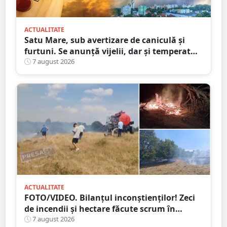
ACTUALITATE
Satu Mare, sub avertizare de caniculă și
furtuni. Se anunță vijelii, dar și temperaturi
ridicate. Avertizarea ANM
7 august 2026
ACTUALITATE
FOTO/VIDEO. Bilanțul inconștienților! Zeci
de incendii și hectare făcute scrum în
județul Satu Mare
7 august 2026