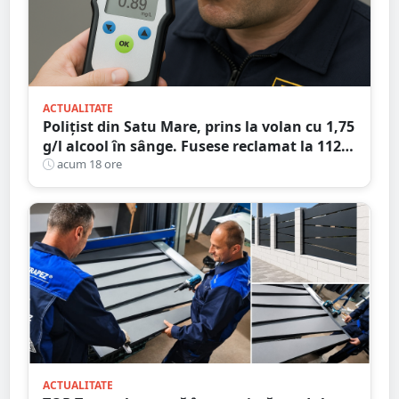
ACTUALITATE
Polițist din Satu Mare, prins la volan cu 1,75
g/l alcool în sânge. Fusese reclamat la 112
că circula pe contrasens
acum 18 ore
ACTUALITATE