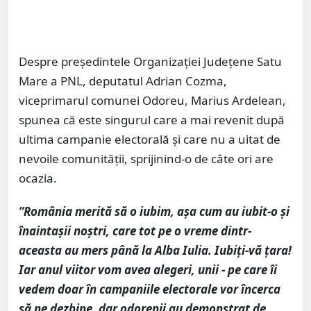
Despre președintele Organizației Județene Satu
Mare a PNL, deputatul Adrian Cozma,
viceprimarul comunei Odoreu, Marius Ardelean,
spunea că este singurul care a mai revenit după
ultima campanie electorală și care nu a uitat de
nevoile comunității, sprijinind-o de câte ori are
ocazia.
”România merită să o iubim, așa cum au iubit-o și
înaintașii noștri, care tot pe o vreme dintr-
aceasta au mers până la Alba Iulia. Iubiți-vă țara!
Iar anul viitor vom avea alegeri, unii - pe care îi
vedem doar în campaniile electorale vor încerca
să ne dezbine, dar odorenii au demonstrat de