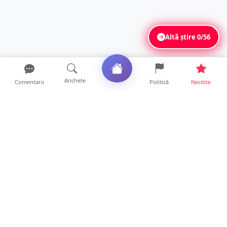
Altă știre
0/56
Anchete
Comentarii
Politică
Necitite
Ultimele articole
La ce ore va putea fi observată eclipsa de
soare la Satu Mar...
12 ore • Life
FOTO/VIDEO. Controale „reinstituite”
temporar la frontiera c...
11 ore • Locale