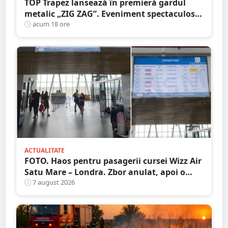
TOP Trapez lansează în premieră gardul
metalic „ZIG ZAG”. Eveniment spectaculos
în Grădina Romei
acum 18 ore
ACTUALITATE
FOTO. Haos pentru pasagerii cursei Wizz Air
Satu Mare – Londra. Zbor anulat, apoi o
nouă întârziere. Fără explicații clare
7 august 2026