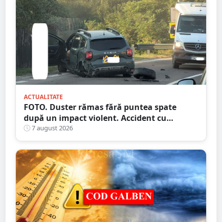
ACTUALITATE
FOTO. Duster rămas fără puntea spate
după un impact violent. Accident cu
implicarea unei mașini din Satu Mare
7 august 2026