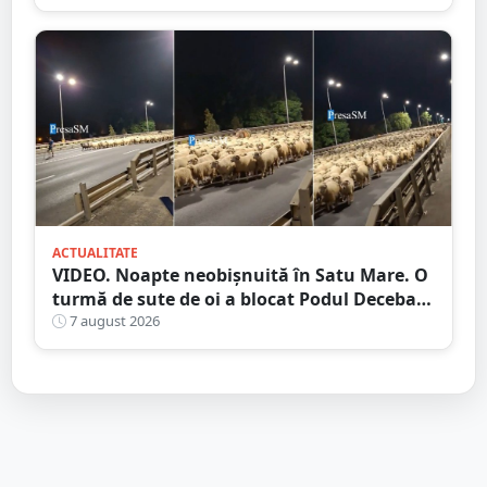
ACTUALITATE
VIDEO. Noapte neobișnuită în Satu Mare. O
turmă de sute de oi a blocat Podul Decebal.
Gest de apreciat al ciobanului
7 august 2026