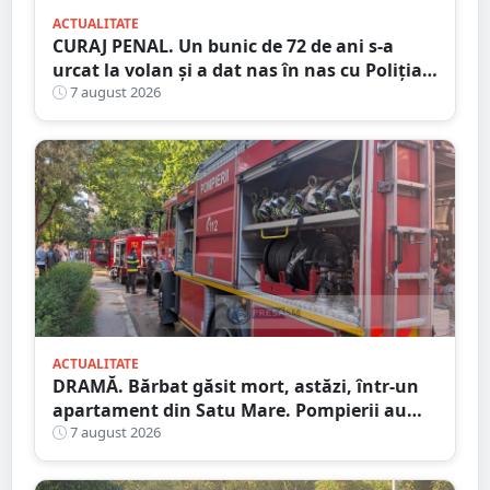
ACTUALITATE
CURAJ PENAL. Un bunic de 72 de ani s-a
urcat la volan și a dat nas în nas cu Poliția
Satu Mare
7 august 2026
ACTUALITATE
DRAMĂ. Bărbat găsit mort, astăzi, într-un
apartament din Satu Mare. Pompierii au
spart ușa
7 august 2026