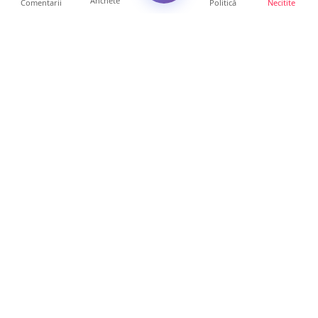
Anchete
Comentarii
Politică
Necitite
Ultimele articole
Polițist din Satu Mare, prins la volan cu 1,75
g/l alcool în...
19 ore • Locale
TOP Trapez lansează în premieră gardul
metalic „ZIG ZAG”. Ev...
19 ore • Locale
FOTO. Haos pentru pasagerii cursei Wizz Air
Satu Mare – Lond...
13 ore • Locale
Distracție scumpă la grătar. Sătmăreanul s-a
ales cu o amend...