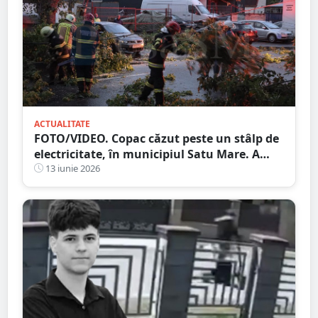
ACTUALITATE
FOTO/VIDEO. Copac căzut peste un stâlp de
electricitate, în municipiul Satu Mare. A
fost avariată și o mașină
13 iunie 2026