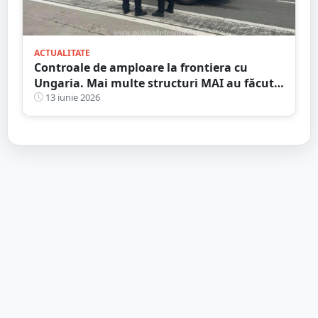
ACTUALITATE
Controale de amploare la frontiera cu
Ungaria. Mai multe structuri MAI au făcut
filtre pe toate căile de comunicație
13 iunie 2026