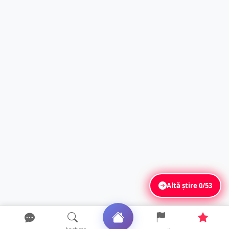
Altă știre
0/53