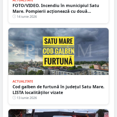
ACTUALITATE
FOTO/VIDEO. Incendiu în municipiul Satu
Mare. Pompierii acționează cu două
autospeciale
14 iunie 2026
ACTUALITATE
Cod galben de furtună în județul Satu Mare.
LISTA localităților vizate
13 iunie 2026