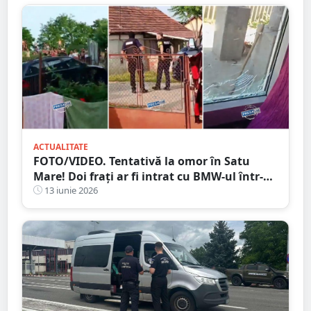
ACTUALITATE
FOTO/VIDEO. Tentativă la omor în Satu
Mare! Doi frați ar fi intrat cu BMW-ul într-
un pieton. Familia celor doi susține că ar fi
13 iunie 2026
fost provocați