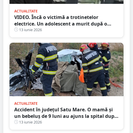
ACTUALITATE
VIDEO. Încă o victimă a trotinetelor
electrice. Un adolescent a murit după o
lună pe patul de la ATI
13 iunie 2026
ACTUALITATE
Accident în județul Satu Mare. O mamă și
un bebeluș de 9 luni au ajuns la spital după
o coliziune pe DN 19A
13 iunie 2026