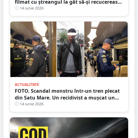
filmat cu ștreangul la gât să-și recucerească
iubita. A făcut și accident
14 iunie 2026
ACTUALITATE
FOTO. Scandal monstru într-un tren plecat
din Satu Mare. Un recidivist a mușcat un
polițist de mână
14 iunie 2026