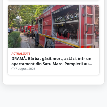
ACTUALITATE
DRAMĂ. Bărbat găsit mort, astăzi, într-un
apartament din Satu Mare. Pompierii au
spart ușa
7 august 2026