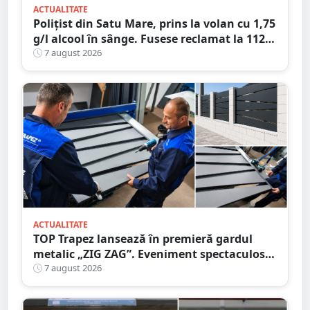
ACTUALITATE
Polițist din Satu Mare, prins la volan cu 1,75
g/l alcool în sânge. Fusese reclamat la 112
că circula pe contrasens
7 august 2026
ACTUALITATE
TOP Trapez lansează în premieră gardul
metalic „ZIG ZAG”. Eveniment spectaculos
în Grădina Romei
7 august 2026