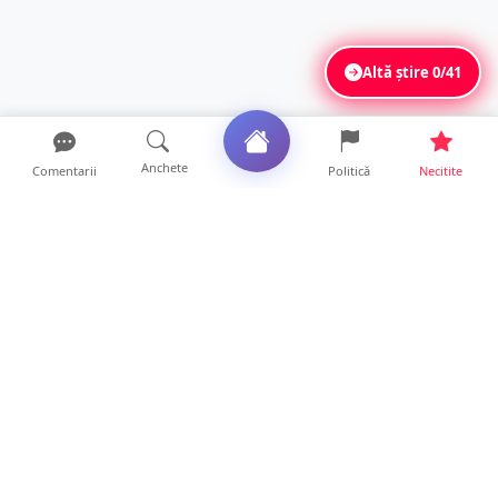
Altă știre
0/41
Anchete
Comentarii
Politică
Necitite
Ultimele articole
ANCHETĂ. Acuzații explozive la DGASPC
Satu Mare! Salarii uri...
18 ore • Anchete
FOTO/VIDEO. Accident cumplit! Impact
frontal între un TIR și...
16 ore • Locale