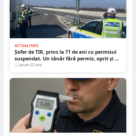
ACTUALITATE
Șofer de TIR, prins la 71 de ani cu permisul
suspendat. Un tânăr fără permis, oprit și el
la Petea
acum 22 ore