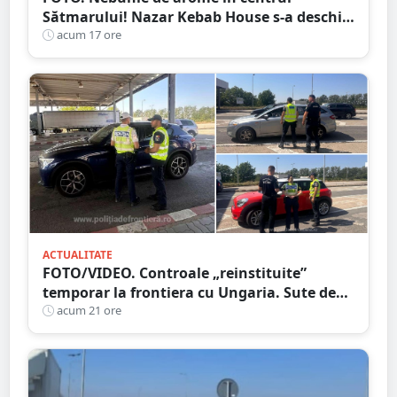
Sătmarului! Nazar Kebab House s-a deschis
cu șaorma la 20 de lei
acum 17 ore
ACTUALITATE
FOTO/VIDEO. Controale „reinstituite”
temporar la frontiera cu Ungaria. Sute de
persoane și mașini, verificate în județul
acum 21 ore
Satu Mare