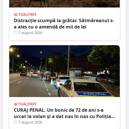
ACTUALITATE
Distracție scumpă la grătar. Sătmăreanul s-
a ales cu o amendă de mii de lei
7 august 2026
ACTUALITATE
CURAJ PENAL. Un bunic de 72 de ani s-a
urcat la volan și a dat nas în nas cu Poliția
Satu Mare
7 august 2026