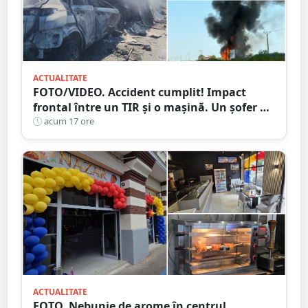
ACTUALITATE
FOTO/VIDEO. Accident cumplit! Impact
frontal între un TIR și o mașină. Un șofer a
murit carbonizat
acum 17 ore
ACTUALITATE
FOTO. Nebunie de arome în centrul