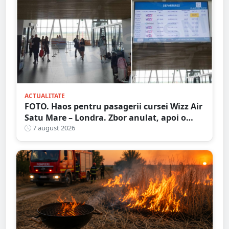
ACTUALITATE
FOTO. Haos pentru pasagerii cursei Wizz Air
Satu Mare – Londra. Zbor anulat, apoi o
nouă întârziere. Fără explicații clare
7 august 2026