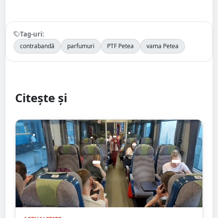
Tag-uri:
contrabandă
parfumuri
PTF Petea
vama Petea
Citește și