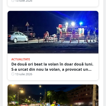
femeii, luați în plasament
13 iulie 2026
ACTUALITATE
De două ori beat la volan în doar două luni.
S-a urcat din nou la volan, a provocat un
accident și ajunge la închisoare
13 iulie 2026