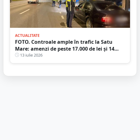
ACTUALITATE
FOTO. Controale ample în trafic la Satu
Mare: amenzi de peste 17.000 de lei și 14
certificate de înmatriculare reținute. Trei
13 iulie 2026
șoferi s-au ales cu dosare penale