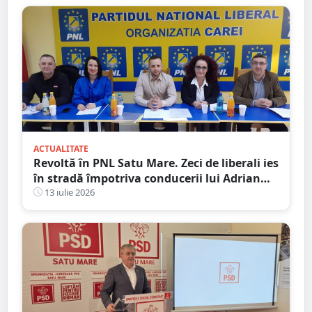
ACTUALITATE
Revoltă în PNL Satu Mare. Zeci de liberali ies
în stradă împotriva conducerii lui Adrian
Cozma, după schimbarea liderilor din Satu
13 iulie 2026
Mare și Carei