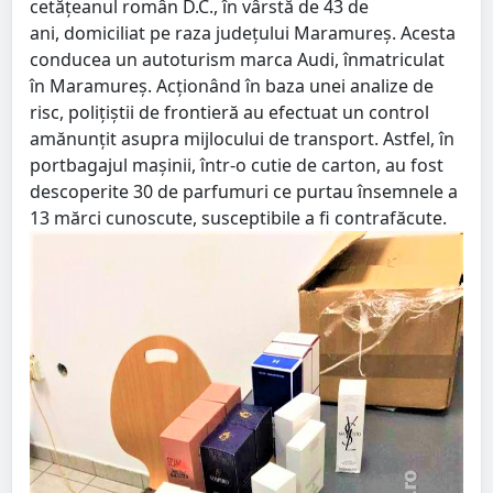
cetăţeanul român D.C., în vârstă de 43 de
ani, domiciliat pe raza județului Maramureș. Acesta
conducea un autoturism marca Audi, înmatriculat
în Maramureș. Acţionând în baza unei analize de
risc, poliţiştii de frontieră au efectuat un control
amănunțit asupra mijlocului de transport. Astfel, în
portbagajul mașinii, într-o cutie de carton, au fost
descoperite 30 de parfumuri ce purtau însemnele a
13 mărci cunoscute, susceptibile a fi contrafăcute.