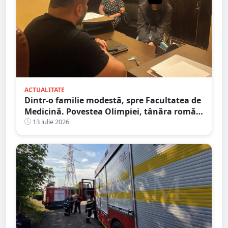
ACTUALITATE
Dintr-o familie modestă, spre Facultatea de
Medicină. Povestea Olimpiei, tânăra romă
care refuză să lase sărăcia să-i decidă
13 iulie 2026
viitorul