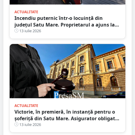
ACTUALITATE
Incendiu puternic într-o locuință din
județul Satu Mare. Proprietarul a ajuns la
spital după ce a inhalat fum
13 iulie 2026
ACTUALITATE
Victorie, în premieră, în instanță pentru o
șoferiță din Satu Mare. Asigurator obligat
să plătească integral daunele morale
13 iulie 2026