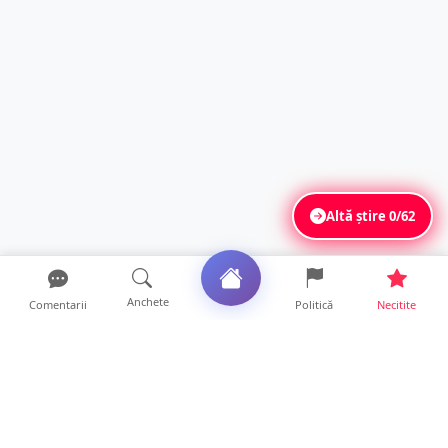
Altă știre
0/62
Anchete
Comentarii
Politică
Necitite
Ultimele articole
Mamă de doar 36 de ani, măcinată de
cancer. Doi copii luptă ...