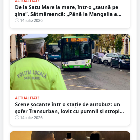
ACTUALITATE
De la Satu Mare la mare, într-o „saună pe
șine”. Sătmăreancă: „Până la Mangalia a
fost un calvar”
14 iulie 2026
ACTUALITATE
Scene șocante într-o stație de autobuz: un
șofer Transurban, lovit cu pumnii și stropit
cu spray lacrimogen
14 iulie 2026