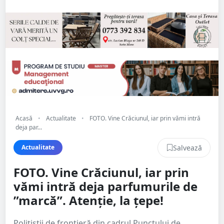
Acasă
•
Actualitate
•
FOTO. Vine Crăciunul, iar prin vămi intră
deja par...
Salvează
Actualitate
FOTO. Vine Crăciunul, iar prin
vămi intră deja parfumurile de
”marcă”. Atenție, la țepe!
Poliţiştii de frontieră din cadrul Punctului de