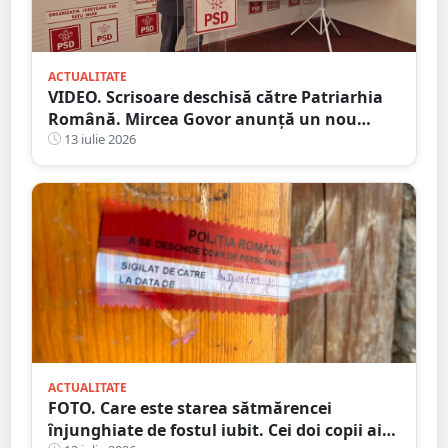
ACTUALITATE
VIDEO. Scrisoare deschisă către Patriarhia
Română. Mircea Govor anunță un nou
demers împotriva deputatului Adrian
13 iulie 2026
Cozma
ACTUALITATE
FOTO. Care este starea sătmărencei
înjunghiate de fostul iubit. Cei doi copii ai