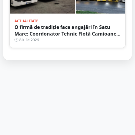
ACTUALITATE
O firmă de tradiție face angajări în Satu
Mare: Coordonator Tehnic Flotă Camioane,
Dispecer Transport Marfă Internațional,
8 iulie 2026
Contabil cu Experiență