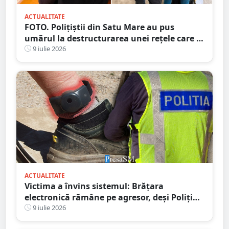
ACTUALITATE
FOTO. Polițiștii din Satu Mare au pus
umărul la destructurarea unei rețele care a
dat țepe de peste 1,3 milioane de euro
9 iulie 2026
ACTUALITATE
Victima a învins sistemul: Brățara
electronică rămâne pe agresor, deși Poliția
ceruse eliminarea ei
9 iulie 2026