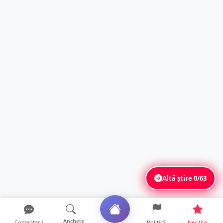
Altă știre
0/63
Anchete
Comentarii
Politică
Necitite