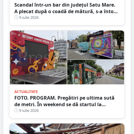
Scandal într-un bar din județul Satu Mare.
A plecat după o coadă de mătură, s-a întors
și și-a lovit victima în cap
9 iulie 2026
ACTUALITATE
FOTO. PROGRAM. Pregătiri pe ultima sută
de metri. În weekend se dă startul la
distracție. Începe Street Music Festival
9 iulie 2026