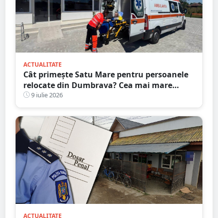
ACTUALITATE
Cât primește Satu Mare pentru persoanele
relocate din Dumbrava? Cea mai mare
alocare din țară
9 iulie 2026
ACTUALITATE