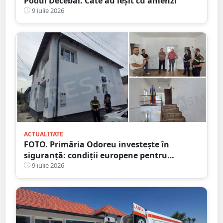
Podul Decebal. Câte au ieșit cu amenzi
9 iulie 2026
ACTUALITATE
FOTO. Primăria Odoreu investește în
siguranță: condiții europene pentru
polițiști. Sediul Poliției, complet reabilitat
9 iulie 2026