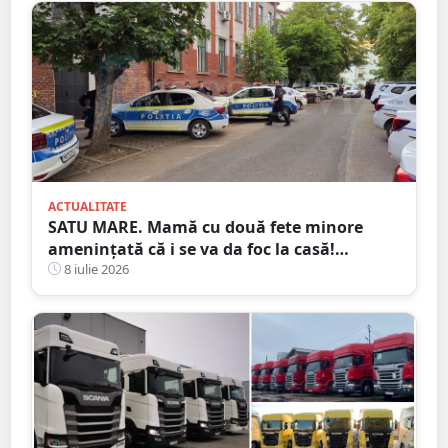
ACTUALITATE
SATU MARE. Mamă cu două fete minore
amenințată că i se va da foc la casă!
Agresorul: ”Acum începe distracția”
8 iulie 2026