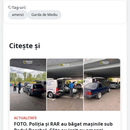
Tag-uri:
amenzi
Garda de Mediu
Citește și
ACTUALITATE
FOTO. Poliția și RAR au băgat mașinile sub