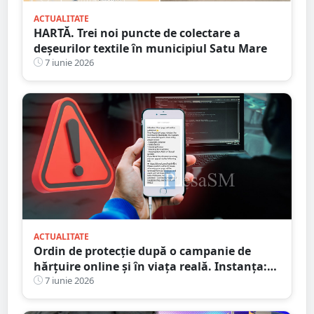
ACTUALITATE
HARTĂ. Trei noi puncte de colectare a
deșeurilor textile în municipiul Satu Mare
7 iunie 2026
ACTUALITATE
Ordin de protecție după o campanie de
hărțuire online și în viața reală. Instanța:
„Teroare permanentă” asupra unei femei
7 iunie 2026
din Satu Mare