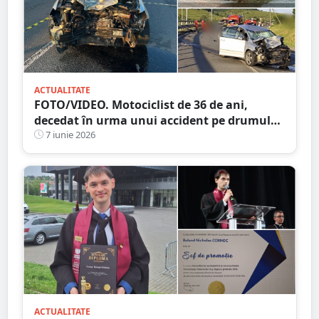
ACTUALITATE
FOTO/VIDEO. Motociclist de 36 de ani,
decedat în urma unui accident pe drumul
Satu Mare - Cluj
7 iunie 2026
ACTUALITATE