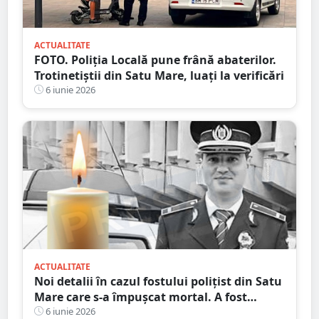
ACTUALITATE
FOTO. Poliția Locală pune frână abaterilor.
Trotinetiștii din Satu Mare, luați la verificări
6 iunie 2026
ACTUALITATE
Noi detalii în cazul fostului polițist din Satu
Mare care s-a împușcat mortal. A fost
declarat apt limitat
6 iunie 2026