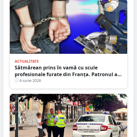
ACTUALITATE
Sătmărean prins în vamă cu scule
profesionale furate din Franța. Patronul a
dat alarma după ce oamenii au dispărut de
6 iunie 2026
la muncă