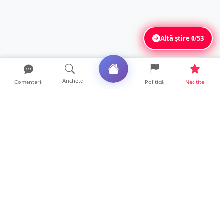
Altă știre
0/53
Anchete
Comentarii
Politică
Necitite
Ultimele articole
Polițist din Satu Mare, prins la volan cu 1,75
g/l alcool în...
19 ore • Locale
TOP Trapez lansează în premieră gardul
metalic „ZIG ZAG”. Ev...
19 ore • Locale