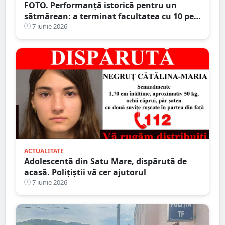
FOTO. Performanță istorică pentru un
sătmărean: a terminat facultatea cu 10 pe
linie și a devenit șef de promoție. Fratele
7 iunie 2026
său geamăn, în top 3 absolvenți
ACTUALITATE
Adolescentă din Satu Mare, dispărută de
acasă. Polițiștii vă cer ajutorul
7 iunie 2026