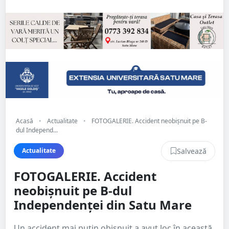
Acasă
•
Actualitate
•
FOTOGALERIE. Accident neobișnuit pe B-
dul Independ...
Salvează
Actualitate
FOTOGALERIE. Accident
neobișnuit pe B-dul
Independenței din Satu Mare
Un accident mai puțin obișnuit a avut loc în această