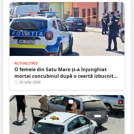
ACTUALITATE
O femeie din Satu Mare și-a înjunghiat
mortal concubinul după o ceartă izbucnită
pe fondul geloziei și al alcoolului
26 iulie 2026