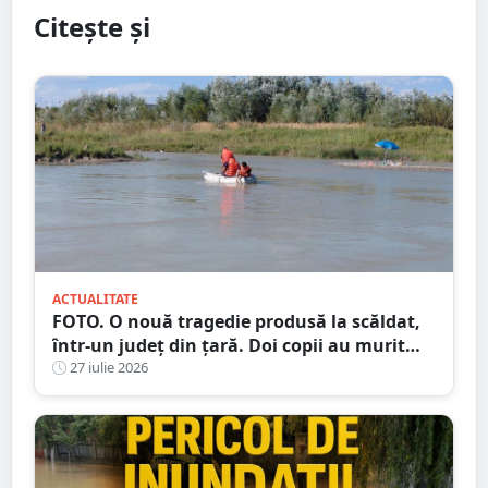
Citește și
ACTUALITATE
FOTO. O nouă tragedie produsă la scăldat,
într-un județ din țară. Doi copii au murit
încercând să își salveze sora
27 iulie 2026