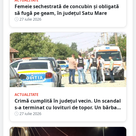
ACTUALITATE
Femeie sechestrată de concubin și obligată
să fugă pe geam, în județul Satu Mare
27 iulie 2026
ACTUALITATE
Crimă cumplită în județul vecin. Un scandal
s-a terminat cu lovituri de topor. Un bărbat
a murit, trei au ajuns la spital
27 iulie 2026