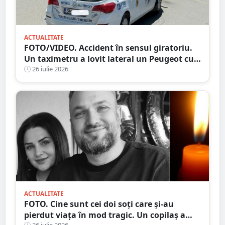
ACTUALITATE
FOTO/VIDEO. Accident în sensul giratoriu.
Un taximetru a lovit lateral un Peugeot cu
numere străine. Eternele parlamentări în
26 iulie 2026
mijlocul intersecției
ACTUALITATE
FOTO. Cine sunt cei doi soți care și-au
pierdut viața în mod tragic. Un copilaș a
26 iulie 2026