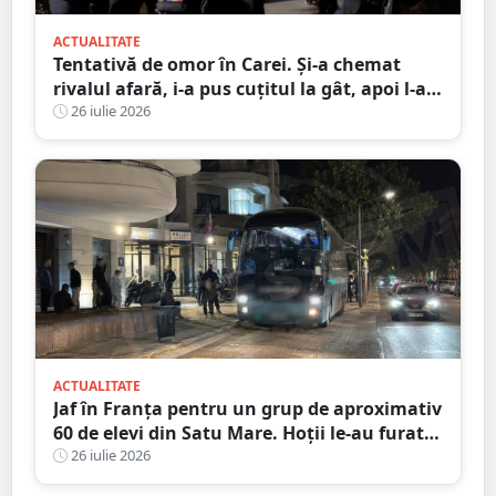
ACTUALITATE
Tentativă de omor în Carei. Și-a chemat
rivalul afară, i-a pus cuțitul la gât, apoi l-a
înjunghiat în abdomen
26 iulie 2026
ACTUALITATE
Jaf în Franța pentru un grup de aproximativ
60 de elevi din Satu Mare. Hoții le-au furat
bagajele, actele și banii după ce autocarul a
26 iulie 2026
fost lăsat nesupravegheat