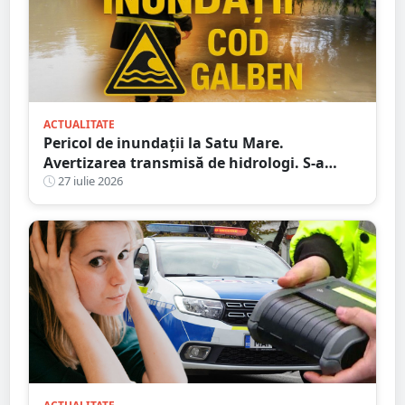
ACTUALITATE
Pericol de inundații la Satu Mare.
Avertizarea transmisă de hidrologi. S-a
emis Cod galben
27 iulie 2026