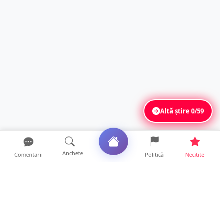
Altă știre
0/59
Anchete
Comentarii
Politică
Necitite
Ultimele articole
ANCHETĂ. Acuzații explozive la DGASPC