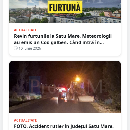
ACTUALITATE
Revin furtunile la Satu Mare. Meteorologii
au emis un Cod galben. Când intră în
vigoare
10 iunie 2026
ACTUALITATE
FOTO. Accident rutier în județul Satu Mare.