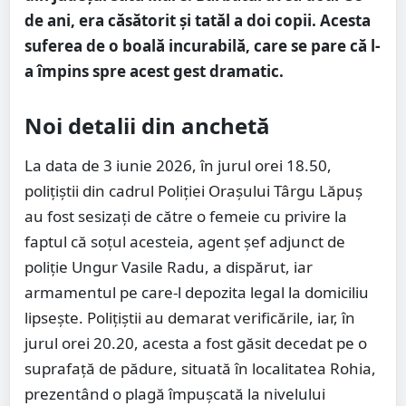
de ani, era căsătorit și tatăl a doi copii. Acesta
suferea de o boală incurabilă, care se pare că l-
a împins spre acest gest dramatic.
Noi detalii din anchetă
La data de 3 iunie 2026, în jurul orei 18.50,
polițiștii din cadrul Poliției Orașului Târgu Lăpuș
au fost sesizați de către o femeie cu privire la
faptul că soțul acesteia, agent șef adjunct de
poliție Ungur Vasile Radu, a dispărut, iar
armamentul pe care-l depozita legal la domiciliu
lipsește. Polițiștii au demarat verificările, iar, în
jurul orei 20.20, acesta a fost găsit decedat pe o
suprafață de pădure, situată în localitatea Rohia,
prezentând o plagă împușcată la nivelului