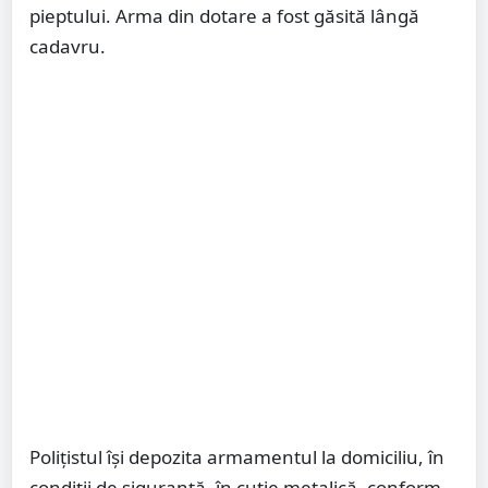
pieptului. Arma din dotare a fost găsită lângă
cadavru.
Polițistul își depozita armamentul la domiciliu, în
condiții de siguranță, în cutie metalică, conform