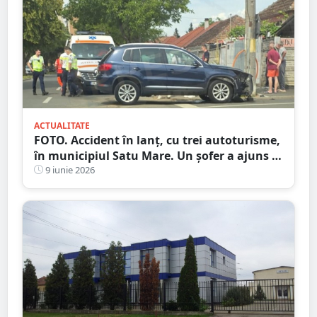
ACTUALITATE
FOTO. Accident în lanț, cu trei autoturisme,
în municipiul Satu Mare. Un șofer a ajuns la
Urgență
9 iunie 2026