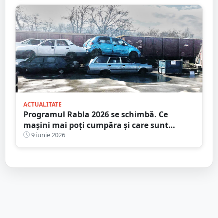
ACTUALITATE
Programul Rabla 2026 se schimbă. Ce
mașini mai poți cumpăra și care sunt
excluse complet din program
9 iunie 2026