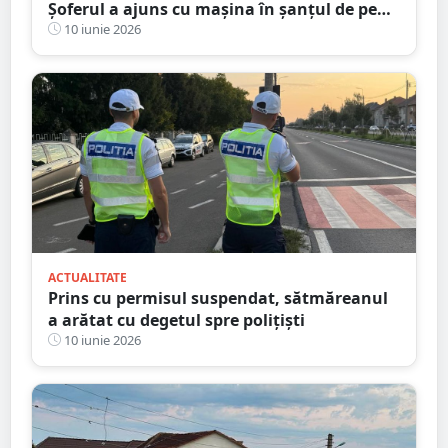
Șoferul a ajuns cu mașina în șanțul de pe
marginea drumului
10 iunie 2026
ACTUALITATE
Prins cu permisul suspendat, sătmăreanul
a arătat cu degetul spre polițiști
10 iunie 2026