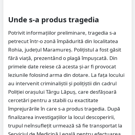
Unde s-a produs tragedia
Potrivit informațiilor preliminare, tragedia s-a
petrecut într-o zonă împădurită din localitatea
Rohia, județul Maramureș. Polițistul a fost găsit
fără viață, prezentând o plagă împușcată. Din
primele date reiese că acesta și-ar fi provocat
leziunile folosind arma din dotare. La fața locului
au intervenit criminaliștii și polițiștii din cadrul
Poliției orașului Târgu Lăpuș, care desfășoară
cercetări pentru a stabili cu exactitate
împrejurările în care s-a produs tragedia. După
finalizarea investigațiilor la locul descoperirii,
trupul neînsuflețit urmează să fie transportat la
Serviciul de Medicină Legală pentru efectuarea