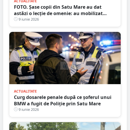
ACTUALITATE
FOTO. Șase copii din Satu Mare au dat
astăzi o lecție de omenie: au mobilizat
salvatorii pentru a salva un animal rănit
9 iunie 2026
din Someș
ACTUALITATE
Curg dosarele penale după ce șoferul unui
BMW a fugit de Poliție prin Satu Mare
9 iunie 2026