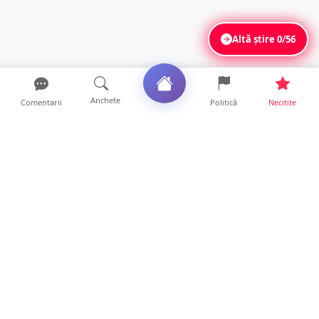
Altă știre
0/56
Anchete
Comentarii
Politică
Necitite
Ultimele articole
La ce ore va putea fi observată eclipsa de
soare la Satu Mar...
12 ore • Life
FOTO/VIDEO. Controale „reinstituite”
temporar la frontiera c...
11 ore • Locale