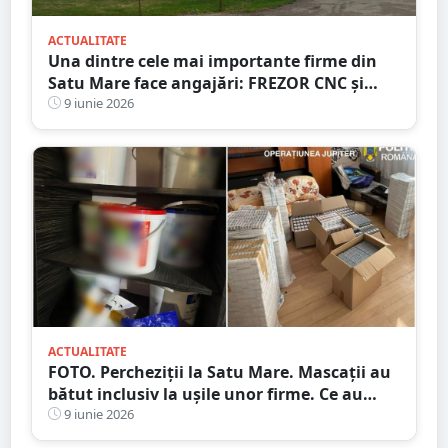
ACTUALITATE
Una dintre cele mai importante firme din
Satu Mare face angajări: FREZOR CNC și
RECTIFICATOR. Salarii atractive, premii și
9 iunie 2026
masă caldă
ACTUALITATE
FOTO. Percheziții la Satu Mare. Mascații au
bătut inclusiv la ușile unor firme. Ce au
descoperit polițiștii
9 iunie 2026