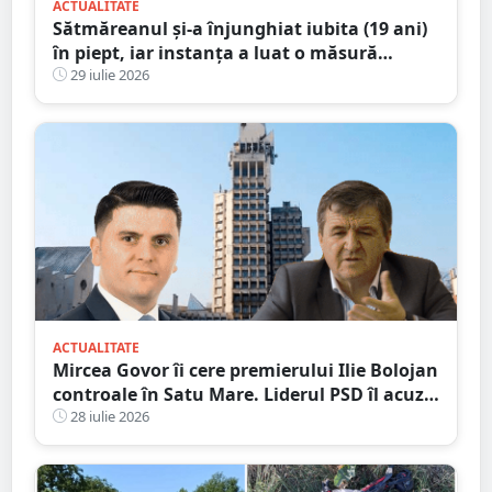
ACTUALITATE
Sătmăreanul și-a înjunghiat iubita (19 ani)
în piept, iar instanța a luat o măsură
radicală
29 iulie 2026
ACTUALITATE
Mircea Govor îi cere premierului Ilie Bolojan
controale în Satu Mare. Liderul PSD îl acuză
pe Adrian Cozma de presiuni politice și cere
28 iulie 2026
verificări ample