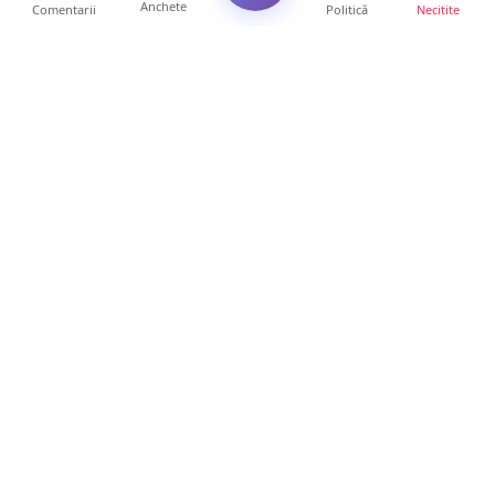
Anchete
Comentarii
Politică
Necitite
Ultimele articole
Amendă pentru un crescător de animale din
județul Satu Mare....
9 ore • Locale
FOTO. Tinerii polițiști care nu dorm noaptea
la serviciu! Au...
22 ore • Locale
Mamă de doar 36 de ani, măcinată de
cancer. Doi copii luptă ...
21 ore • Locale
Un sătmărean acuză un centru medical că i-
a anulat consultaț...