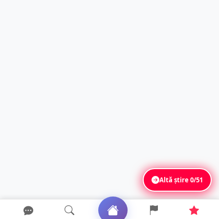
Altă știre
0/51