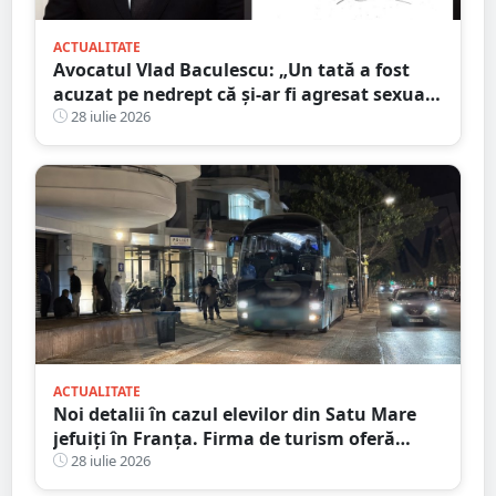
ACTUALITATE
Avocatul Vlad Baculescu: „Un tată a fost
acuzat pe nedrept că și-ar fi agresat sexual
fiica. Viața lui s-a prăbușit înainte ca
28 iulie 2026
justiția să se pronunțe”
ACTUALITATE
Noi detalii în cazul elevilor din Satu Mare
jefuiți în Franța. Firma de turism oferă
explicații
28 iulie 2026