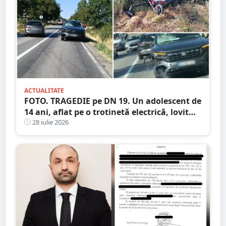
ACTUALITATE
FOTO. TRAGEDIE pe DN 19. Un adolescent de
14 ani, aflat pe o trotinetă electrică, lovit
mortal de o mașină
28 iulie 2026