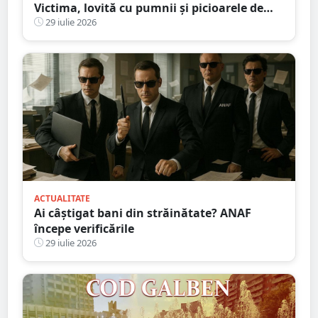
Victima, lovită cu pumnii și picioarele de
trei agresori
29 iulie 2026
ACTUALITATE
Ai câștigat bani din străinătate? ANAF
începe verificările
29 iulie 2026