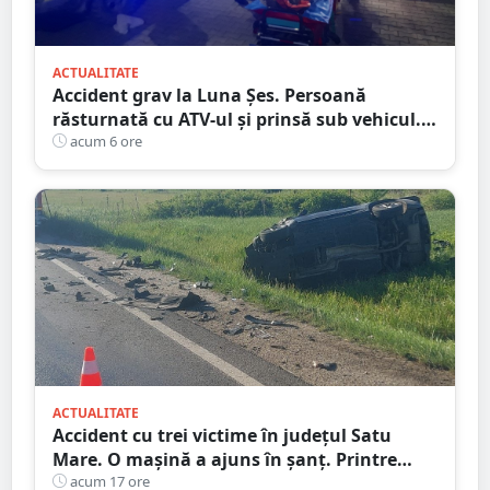
ACTUALITATE
Accident grav la Luna Șes. Persoană
răsturnată cu ATV-ul și prinsă sub vehicul.
Au intervenit pompierii și descarcerarea
acum 6 ore
ACTUALITATE
Accident cu trei victime în județul Satu
Mare. O mașină a ajuns în șanț. Printre
răniți, un copil de doar 2 ani
acum 17 ore