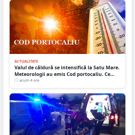
ACTUALITATE
Valul de căldură se intensifică la Satu Mare.
Meteorologii au emis Cod portocaliu. Ce
maxime sunt așteptate în județ
acum 4 ore