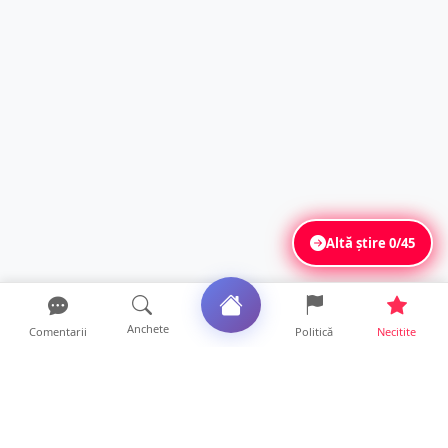
Altă știre
0/45
Anchete
Comentarii
Politică
Necitite
Ultimele articole
FOTO. Imagini dramatice. Pești sufocați pe