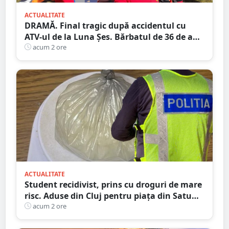
ACTUALITATE
DRAMĂ. Final tragic după accidentul cu
ATV-ul de la Luna Șes. Bărbatul de 36 de ani
a murit la spital
acum 2 ore
ACTUALITATE
Student recidivist, prins cu droguri de mare
risc. Aduse din Cluj pentru piața din Satu
Mare
acum 2 ore