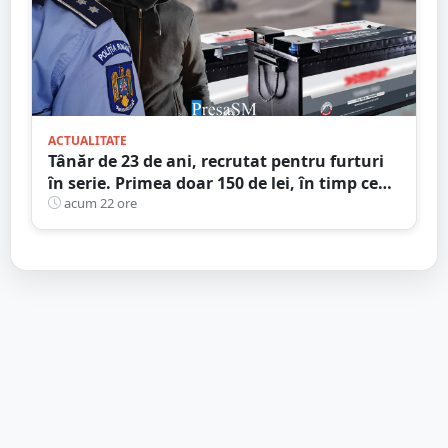
ACTUALITATE
Tânăr de 23 de ani, recrutat pentru furturi
în serie. Primea doar 150 de lei, în timp ce
complicii dispăreau cu prada
acum 22 ore