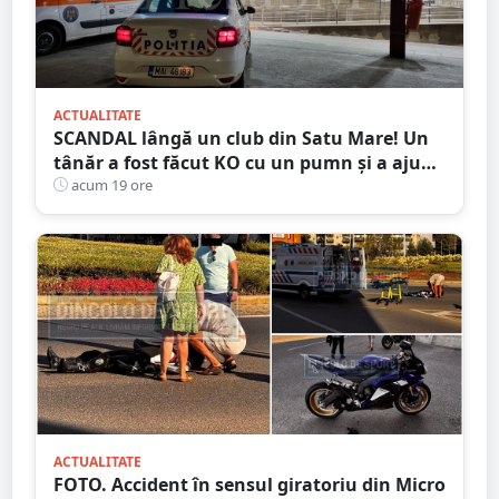
ACTUALITATE
SCANDAL lângă un club din Satu Mare! Un
tânăr a fost făcut KO cu un pumn și a ajuns
la spital. Agresorul, reținut
acum 19 ore
ACTUALITATE
FOTO. Accident în sensul giratoriu din Micro