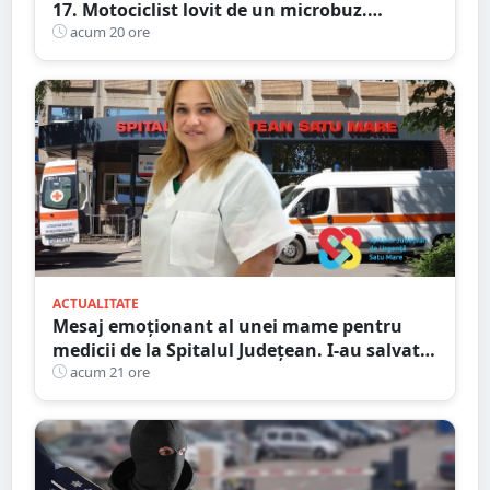
17. Motociclist lovit de un microbuz.
Victima, rămasă la pământ
acum 20 ore
ACTUALITATE
Mesaj emoționant al unei mame pentru
medicii de la Spitalul Județean. I-au salvat
copilul după ani de încercări fără rezultat
acum 21 ore