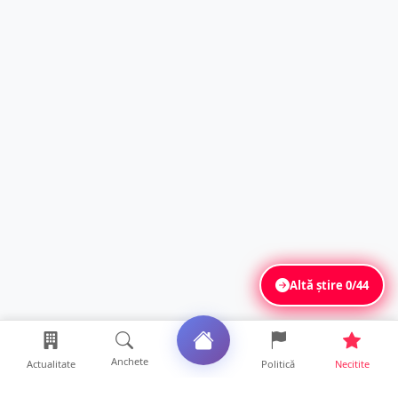
Altă știre
0/44
Anchete
Actualitate
Politică
Necitite