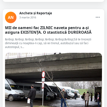
Anchete și Reportaje
AN
3 martie 2016
MII de oameni fac ZILNIC naveta pentru a-și
asigura EXISTENȚA. O stastistică DUREROASĂ
&nbsp; &nbsp; &nbsp; &nbsp; &nbsp; &nbsp;&nbsp;Să te trezeşti
dimineaţă cu noaptea-n cap, să iei trenul, autobuzul sau să faci
autostopul, s...