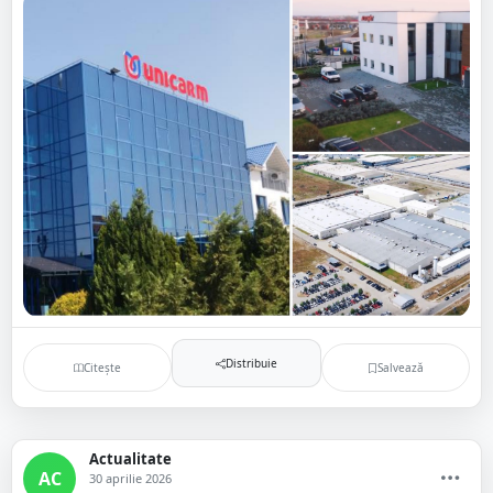
Distribuie
Citește
Salvează
Actualitate
AC
30 aprilie 2026