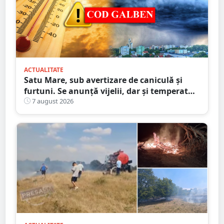
ACTUALITATE
Satu Mare, sub avertizare de caniculă și
furtuni. Se anunță vijelii, dar și temperaturi
ridicate. Avertizarea ANM
7 august 2026