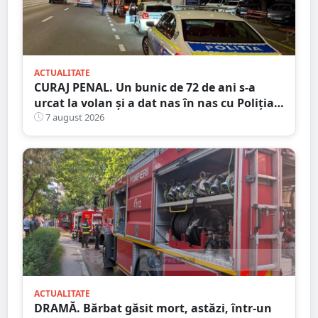
ACTUALITATE
CURAJ PENAL. Un bunic de 72 de ani s-a
urcat la volan și a dat nas în nas cu Poliția
Satu Mare
7 august 2026
ACTUALITATE
DRAMĂ. Bărbat găsit mort, astăzi, într-un