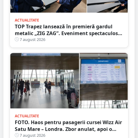
ACTUALITATE
TOP Trapez lansează în premieră gardul
metalic „ZIG ZAG”. Eveniment spectaculos
în Grădina Romei
7 august 2026
ACTUALITATE
FOTO. Haos pentru pasagerii cursei Wizz Air
Satu Mare – Londra. Zbor anulat, apoi o
nouă întârziere. Fără explicații clare
7 august 2026