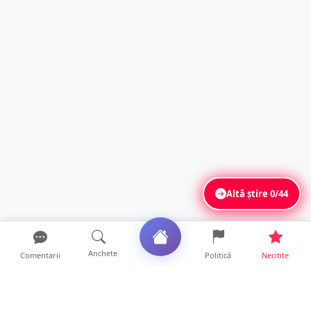
Altă știre
0/44
Anchete
Comentarii
Politică
Necitite
Ultimele articole