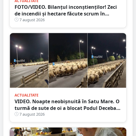
ACTUALITATE
FOTO/VIDEO. Bilanțul inconștienților! Zeci
de incendii și hectare făcute scrum în
județul Satu Mare
7 august 2026
ACTUALITATE
VIDEO. Noapte neobișnuită în Satu Mare. O
turmă de sute de oi a blocat Podul Decebal.
Gest de apreciat al ciobanului
7 august 2026