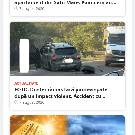
apartament din Satu Mare. Pompierii au
spart ușa
7 august 2026
ACTUALITATE
FOTO. Duster rămas fără puntea spate
după un impact violent. Accident cu
implicarea unei mașini din Satu Mare
7 august 2026