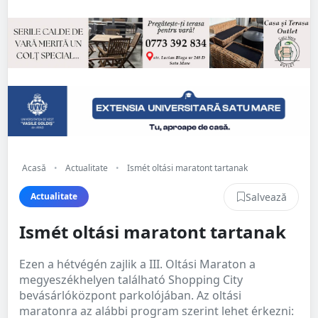
Acasă
•
Actualitate
•
Ismét oltási maratont tartanak
Salvează
Actualitate
Ismét oltási maratont tartanak
Ezen a hétvégén zajlik a III. Oltási Maraton a
megyeszékhelyen található Shopping City
bevásárlóközpont parkolójában. Az oltási
maratonra az alábbi program szerint lehet érkezni: