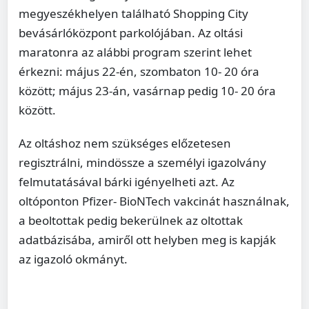
megyeszékhelyen található Shopping City
bevásárlóközpont parkolójában. Az oltási
maratonra az alábbi program szerint lehet
érkezni: május 22-én, szombaton 10- 20 óra
között; május 23-án, vasárnap pedig 10- 20 óra
között.
Az oltáshoz nem szükséges előzetesen
regisztrálni, mindössze a személyi igazolvány
felmutatásával bárki igényelheti azt. Az
oltóponton Pfizer- BioNTech vakcinát használnak,
a beoltottak pedig bekerülnek az oltottak
adatbázisába, amiről ott helyben meg is kapják
az igazoló okmányt.