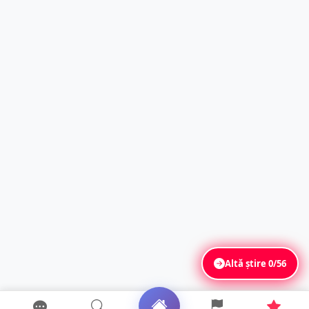
Altă știre
0/56