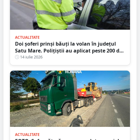
ACTUALITATE
Doi șoferi prinși băuți la volan în județul
Satu Mare. Polițiștii au aplicat peste 200 de
amenzi într-o singură zi
14 iulie 2026
ACTUALITATE