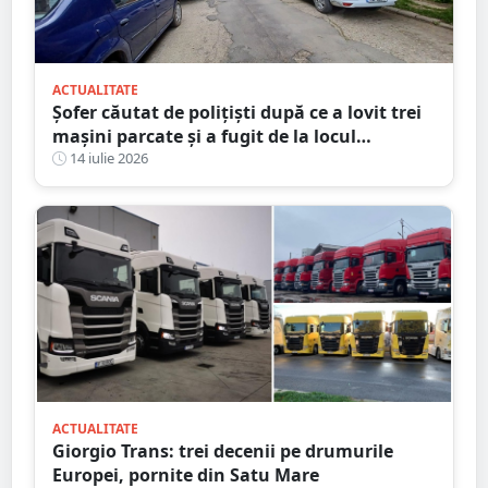
ACTUALITATE
Șofer căutat de polițiști după ce a lovit trei
mașini parcate și a fugit de la locul
accidentului, în Satu Mare
14 iulie 2026
ACTUALITATE
Giorgio Trans: trei decenii pe drumurile
Europei, pornite din Satu Mare