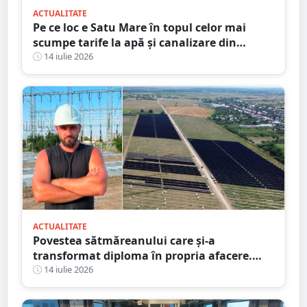
ACTUALITATE
Pe ce loc e Satu Mare în topul celor mai
scumpe tarife la apă și canalizare din
România
14 iulie 2026
ACTUALITATE
Povestea sătmăreanului care și-a
transformat diploma în propria afacere.
Parc solar de 460 de milioane de euro,
14 iulie 2026
protejat cu proiectul său