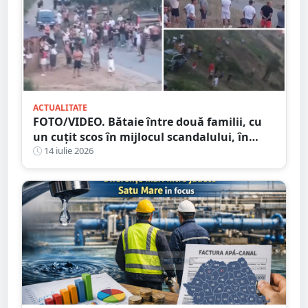
ACTUALITATE
FOTO/VIDEO. Bătaie între două familii, cu
un cuțit scos în mijlocul scandalului, în
Satu Mare. 400 de persoane la fața locului
14 iulie 2026