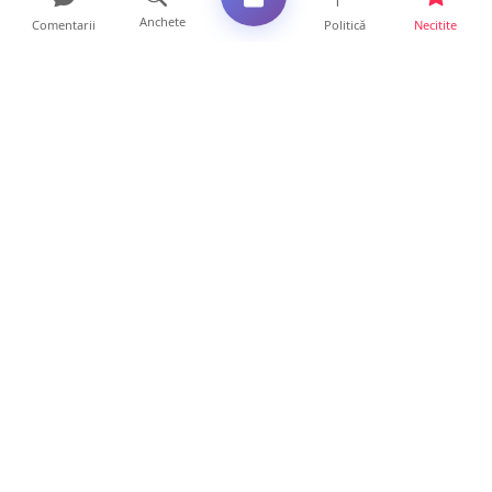
Anchete
Comentarii
Politică
Necitite
Ultimele articole
La ce ore va putea fi observată eclipsa de
soare la Satu Mar...
12 ore • Life
FOTO/VIDEO. Controale „reinstituite”
temporar la frontiera c...
11 ore • Locale
Șofer de TIR, prins la 71 de ani cu permisul
suspendat. Un t...
11 ore • Locale
Polițist din Satu Mare, prins la volan cu 1,75