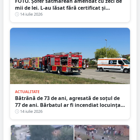
FOTO. Șofer sătmărean amendat cu zeci de
mii de lei. L-au lăsat fără certificat și
plăcuțe
14 iulie 2026
ACTUALITATE
Bătrână de 73 de ani, agresată de soțul de
77 de ani. Bărbatul ar fi incendiat locuința
din județul Satu Mare
14 iulie 2026