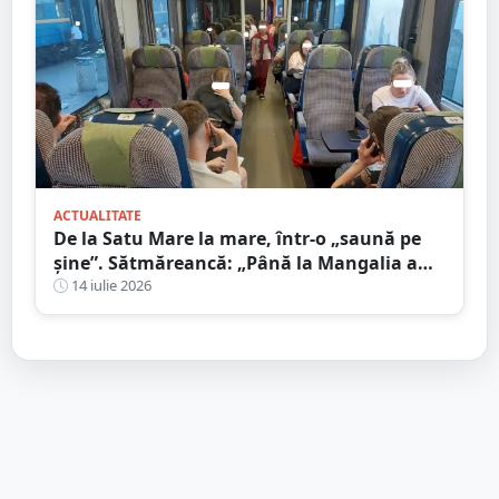
ACTUALITATE
De la Satu Mare la mare, într-o „saună pe
șine”. Sătmăreancă: „Până la Mangalia a
fost un calvar”
14 iulie 2026