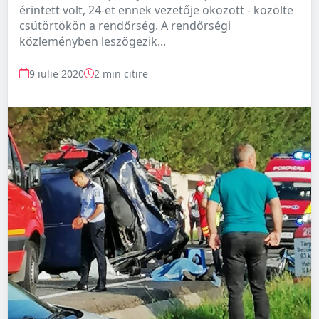
érintett volt, 24-et ennek vezetője okozott - közölte
csütörtökön a rendőrség. A rendőrségi
közleményben leszögezik...
9 iulie 2020
2 min citire