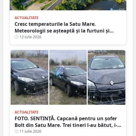
ACTUALITATE
Cresc temperaturile la Satu Mare.
Meteorologii se așteaptă și la furtuni și
vijelii. Prognoza meteo pentru săptămâna
12 iulie 2026
următoare
ACTUALITATE
FOTO. SENTINȚĂ. Capcană pentru un șofer
Bolt din Satu Mare. Trei tineri l-au bătut, i-
au furat mașina și banii după ce l-au
11 iulie 2026