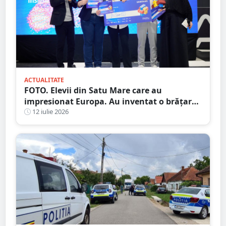
ACTUALITATE
FOTO. Elevii din Satu Mare care au
impresionat Europa. Au inventat o brățară
inteligentă pentru colegii nevăzători
12 iulie 2026