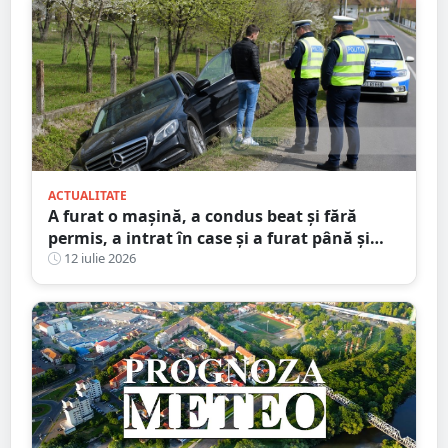
ACTUALITATE
A furat o mașină, a condus beat și fără
permis, a intrat în case și a furat până și
brazi ornamentali. Faptele unui minor din
12 iulie 2026
Satu Mare