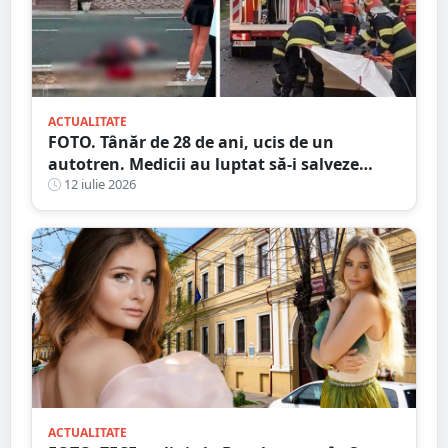
ACTUALITATE
FOTO. Tânăr de 28 de ani, ucis de un
autotren. Medicii au luptat să-i salveze
viața, dar fără succes, în județul vecin
12 iulie 2026
ACTUALITATE