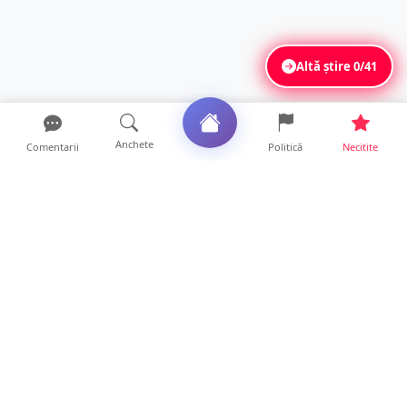
Altă știre
0/41
Anchete
Comentarii
Politică
Necitite
Ultimele articole
ANCHETĂ. Acuzații explozive la DGASPC
Satu Mare! Salarii uri...
18 ore • Anchete
FOTO/VIDEO. Accident cumplit! Impact
frontal între un TIR și...
16 ore • Locale