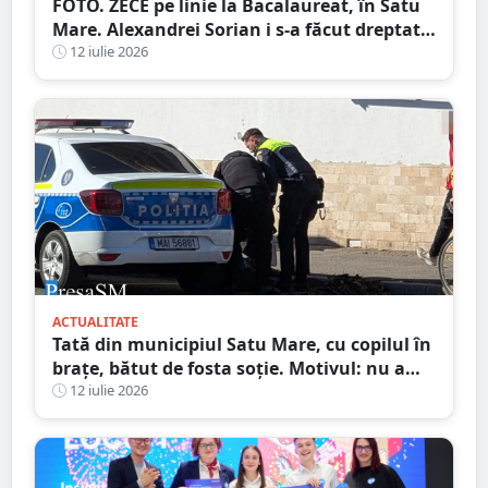
FOTO. ZECE pe linie la Bacalaureat, în Satu
Mare. Alexandrei Sorian i s-a făcut dreptate
după contestații
12 iulie 2026
ACTUALITATE
Tată din municipiul Satu Mare, cu copilul în
brațe, bătut de fosta soție. Motivul: nu a
vrut să meargă în excursie
12 iulie 2026