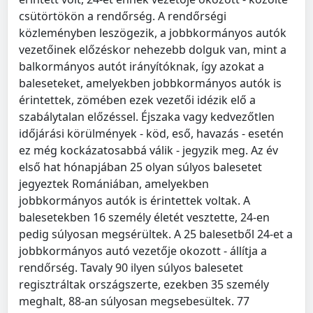
csütörtökön a rendőrség. A rendőrségi
közleményben leszögezik, a jobbkormányos autók
vezetőinek előzéskor nehezebb dolguk van, mint a
balkormányos autót irányítóknak, így azokat a
baleseteket, amelyekben jobbkormányos autók is
érintettek, zömében ezek vezetői idézik elő a
szabálytalan előzéssel. Éjszaka vagy kedvezőtlen
időjárási körülmények - köd, eső, havazás - esetén
ez még kockázatosabbá válik - jegyzik meg. Az év
első hat hónapjában 25 olyan súlyos balesetet
jegyeztek Romániában, amelyekben
jobbkormányos autók is érintettek voltak. A
balesetekben 16 személy életét vesztette, 24-en
pedig súlyosan megsérültek. A 25 balesetből 24-et a
jobbkormányos autó vezetője okozott - állítja a
rendőrség. Tavaly 90 ilyen súlyos balesetet
regisztráltak országszerte, ezekben 35 személy
meghalt, 88-an súlyosan megsebesültek. 77