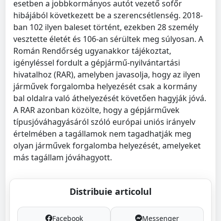
esetben a jobbkormányos autót vezető sofőr
hibájából következett be a szerencsétlenség. 2018-
ban 102 ilyen baleset történt, ezekben 28 személy
vesztette életét és 106-an sérültek meg súlyosan. A
Román Rendőrség ugyanakkor tájékoztat,
igényléssel fordult a gépjármű-nyilvántartási
hivatalhoz (RAR), amelyben javasolja, hogy az ilyen
járművek forgalomba helyezését csak a kormány
bal oldalra való áthelyezését követően hagyják jóvá.
A RAR azonban közölte, hogy a gépjárművek
típusjóváhagyásáról szóló európai uniós irányelv
értelmében a tagállamok nem tagadhatják meg
olyan járművek forgalomba helyezését, amelyeket
más tagállam jóváhagyott.
Distribuie articolul
Facebook
Messenger