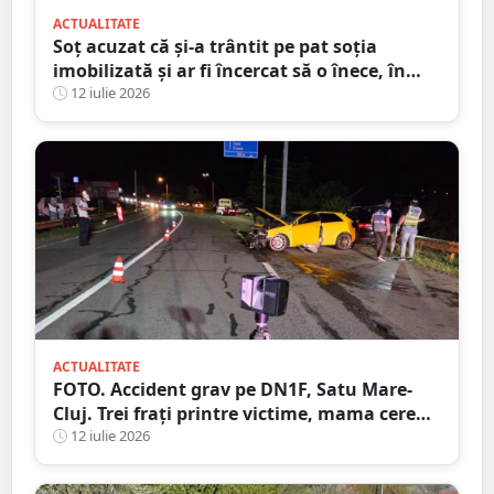
ACTUALITATE
Soț acuzat că și-a trântit pe pat soția
imobilizată și ar fi încercat să o înece, în
județul Satu Mare
12 iulie 2026
ACTUALITATE
FOTO. Accident grav pe DN1F, Satu Mare-
Cluj. Trei frați printre victime, mama cere
ajutorul martorilor
12 iulie 2026