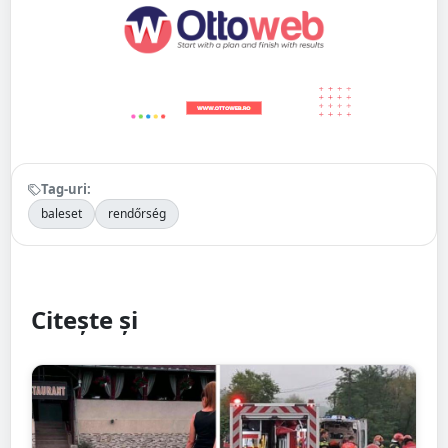
Tag-uri:
baleset
rendőrség
Citește și