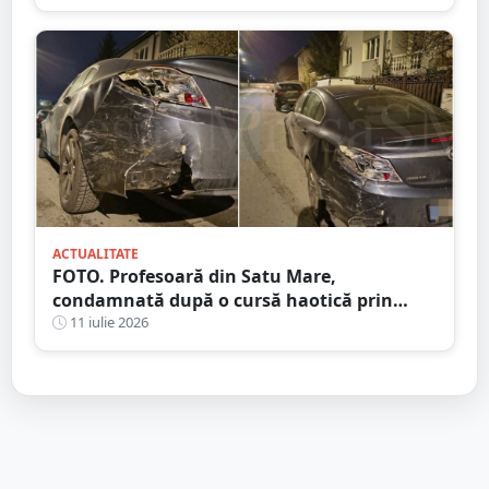
chemat prin aplicație
ACTUALITATE
FOTO. Profesoară din Satu Mare,
condamnată după o cursă haotică prin
oraș. Alcoolemie uriașă, oprită de un șofer
11 iulie 2026
curajos